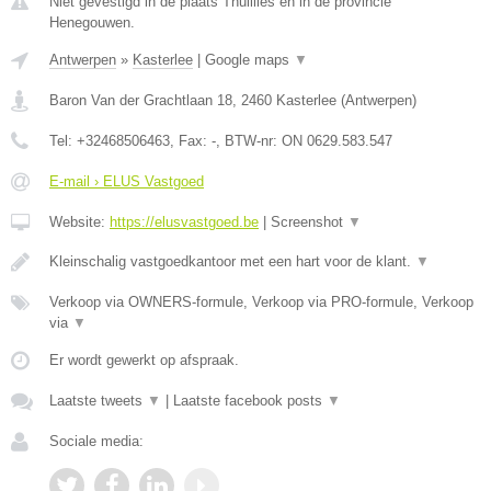
Niet gevestigd in de plaats Thuillies en in de provincie
Henegouwen.
Antwerpen
»
Kasterlee
|
Google maps
▼
Baron Van der Grachtlaan 18
,
2460
Kasterlee
(
Antwerpen
)
Tel:
+32468506463
, Fax:
-
, BTW-nr:
ON 0629.583.547
E-mail › ELUS Vastgoed
Website:
https://elusvastgoed.be
|
Screenshot
▼
Kleinschalig vastgoedkantoor met een hart voor de klant.
▼
Verkoop via OWNERS-formule, Verkoop via PRO-formule, Verkoop
via
▼
Er wordt gewerkt op afspraak.
Laatste tweets
▼
|
Laatste facebook posts
▼
Sociale media: