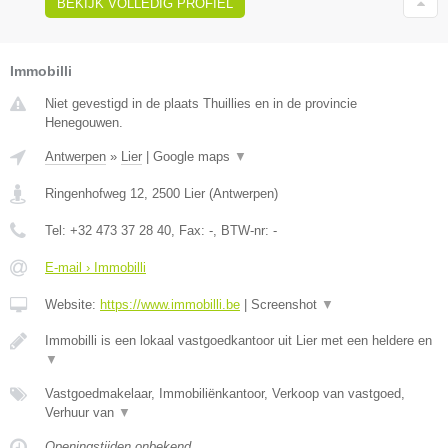
BEKIJK VOLLEDIG PROFIEL
Immobilli
Niet gevestigd in de plaats Thuillies en in de provincie
Henegouwen.
Antwerpen
»
Lier
|
Google maps
▼
Ringenhofweg 12
,
2500
Lier
(
Antwerpen
)
Tel:
+32 473 37 28 40
, Fax:
-
, BTW-nr:
-
E-mail › Immobilli
Website:
https://www.immobilli.be
|
Screenshot
▼
Immobilli is een lokaal vastgoedkantoor uit Lier met een heldere en
▼
Vastgoedmakelaar, Immobiliënkantoor, Verkoop van vastgoed,
Verhuur van
▼
Openingstijden onbekend