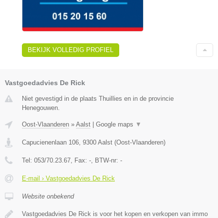
BEKIJK VOLLEDIG PROFIEL
Vastgoedadvies De Rick
Niet gevestigd in de plaats Thuillies en in de provincie
Henegouwen.
Oost-Vlaanderen
»
Aalst
|
Google maps
▼
Capucienenlaan 106
,
9300
Aalst
(
Oost-Vlaanderen
)
Tel:
053/70.23.67
, Fax:
-
, BTW-nr:
-
E-mail › Vastgoedadvies De Rick
Website onbekend
Vastgoedadvies De Rick is voor het kopen en verkopen van immo