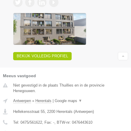
BEKIJK VOLLEDIG PROFIEL
Meeus vastgoed
Niet gevestigd in de plaats Thuillies en in de provincie
Henegouwen.
Antwerpen
»
Herentals
|
Google maps
▼
Hellekensstraat 55
,
2200
Herentals
(
Antwerpen
)
Tel:
0475/561622
, Fax:
-
, BTW-nr:
0476443610