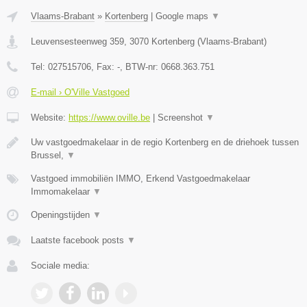
Vlaams-Brabant
»
Kortenberg
|
Google maps
▼
Leuvensesteenweg 359
,
3070
Kortenberg
(
Vlaams-Brabant
)
Tel:
027515706
, Fax:
-
, BTW-nr:
0668.363.751
E-mail › O'Ville Vastgoed
Website:
https://www.oville.be
|
Screenshot
▼
Uw vastgoedmakelaar in de regio Kortenberg en de driehoek tussen
Brussel,
▼
Vastgoed immobiliën IMMO, Erkend Vastgoedmakelaar
Immomakelaar
▼
Openingstijden
▼
Laatste facebook posts
▼
Sociale media: