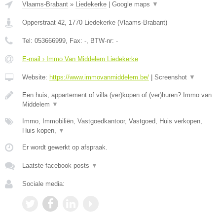
Vlaams-Brabant
»
Liedekerke
|
Google maps
▼
Opperstraat 42
,
1770
Liedekerke
(
Vlaams-Brabant
)
Tel:
053666999
, Fax:
-
, BTW-nr:
-
E-mail › Immo Van Middelem Liedekerke
Website:
https://www.immovanmiddelem.be/
|
Screenshot
▼
Een huis, appartement of villa (ver)kopen of (ver)huren? Immo van
Middelem
▼
Immo, Immobiliën, Vastgoedkantoor, Vastgoed, Huis verkopen,
Huis kopen,
▼
Er wordt gewerkt op afspraak.
Laatste facebook posts
▼
Sociale media: