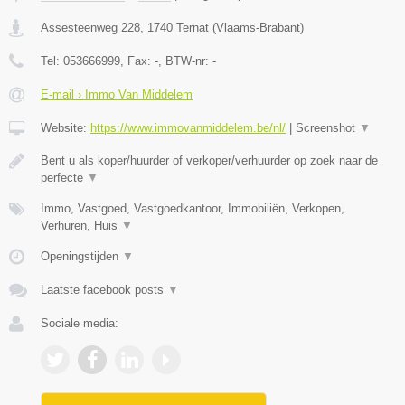
Assesteenweg 228
,
1740
Ternat
(
Vlaams-Brabant
)
Tel:
053666999
, Fax:
-
, BTW-nr:
-
E-mail › Immo Van Middelem
Website:
https://www.immovanmiddelem.be/nl/
|
Screenshot
▼
Bent u als koper/huurder of verkoper/verhuurder op zoek naar de
perfecte
▼
Immo, Vastgoed, Vastgoedkantoor, Immobiliën, Verkopen,
Verhuren, Huis
▼
Openingstijden
▼
Laatste facebook posts
▼
Sociale media: