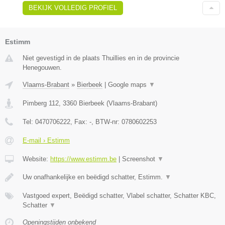
BEKIJK VOLLEDIG PROFIEL
Estimm
Niet gevestigd in de plaats Thuillies en in de provincie
Henegouwen.
Vlaams-Brabant
»
Bierbeek
|
Google maps
▼
Pimberg 112
,
3360
Bierbeek
(
Vlaams-Brabant
)
Tel:
0470706222
, Fax:
-
, BTW-nr:
0780602253
E-mail › Estimm
Website:
https://www.estimm.be
|
Screenshot
▼
Uw onafhankelijke en beëdigd schatter, Estimm.
▼
Vastgoed expert, Beëdigd schatter, Vlabel schatter, Schatter KBC,
Schatter
▼
Openingstijden onbekend