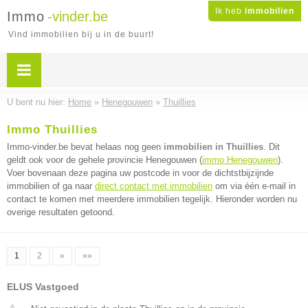
Ik heb
immobilien
Immo
-vinder.be
Vind immobilien bij u in de buurt!
U bent nu hier:
Home
»
Henegouwen
»
Thuillies
Immo Thuillies
Immo-vinder.be bevat helaas nog geen
immobilien in Thuillies
. Dit
geldt ook voor de gehele provincie Henegouwen (
immo Henegouwen
).
Voer bovenaan deze pagina uw postcode in voor de dichtstbijzijnde
immobilien of ga naar
direct contact met immobilien
om via één e-mail in
contact te komen met meerdere immobilien tegelijk. Hieronder worden nu
overige resultaten getoond.
1
2
»
»»
ELUS Vastgoed