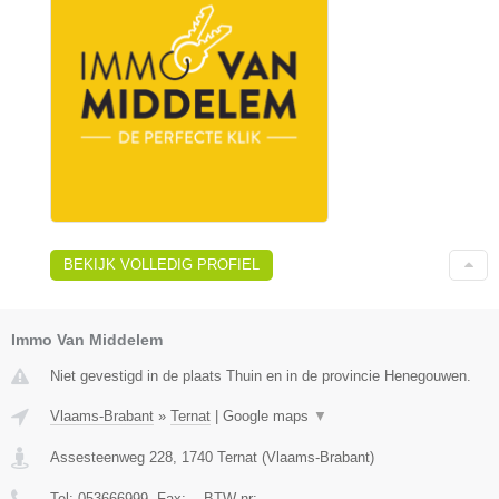
BEKIJK VOLLEDIG PROFIEL
Immo Van Middelem
Niet gevestigd in de plaats Thuin en in de provincie Henegouwen.
Vlaams-Brabant
»
Ternat
|
Google maps
▼
Assesteenweg 228
,
1740
Ternat
(
Vlaams-Brabant
)
Tel:
053666999
, Fax:
-
, BTW-nr:
-