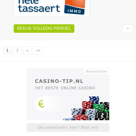
BEKIJK VOLLEDIG PROFIEL
1
2
»
»»
Uw advertentie hier? Mail ons