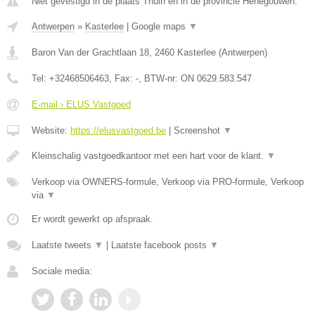
Niet gevestigd in de plaats Thuin en in de provincie Henegouwen.
Antwerpen
»
Kasterlee
|
Google maps
▼
Baron Van der Grachtlaan 18
,
2460
Kasterlee
(
Antwerpen
)
Tel:
+32468506463
, Fax:
-
, BTW-nr:
ON 0629.583.547
E-mail › ELUS Vastgoed
Website:
https://elusvastgoed.be
|
Screenshot
▼
Kleinschalig vastgoedkantoor met een hart voor de klant.
▼
Verkoop via OWNERS-formule, Verkoop via PRO-formule, Verkoop
via
▼
Er wordt gewerkt op afspraak.
Laatste tweets
▼
|
Laatste facebook posts
▼
Sociale media: