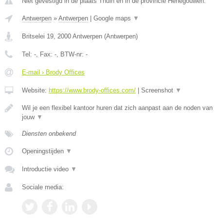
Niet gevestigd in de plaats Thuin en in de provincie Henegouwen.
Antwerpen
»
Antwerpen
|
Google maps
▼
Britselei 19
,
2000
Antwerpen
(
Antwerpen
)
Tel:
-
, Fax:
-
, BTW-nr:
-
E-mail › Brody Offices
Website:
https://www.brody-offices.com/
|
Screenshot
▼
Wil je een flexibel kantoor huren dat zich aanpast aan de noden van
jouw
▼
Diensten onbekend
Openingstijden
▼
Introductie video
▼
Sociale media: