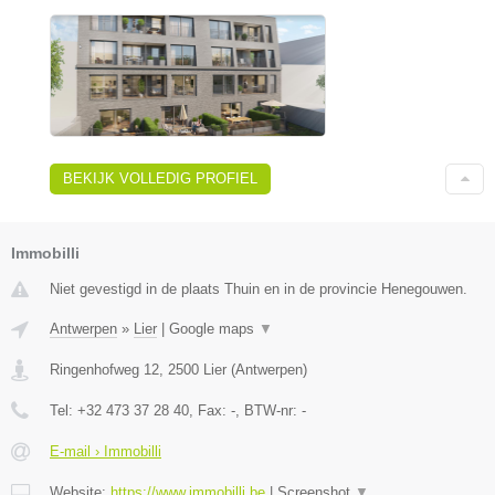
BEKIJK VOLLEDIG PROFIEL
Immobilli
Niet gevestigd in de plaats Thuin en in de provincie Henegouwen.
Antwerpen
»
Lier
|
Google maps
▼
Ringenhofweg 12
,
2500
Lier
(
Antwerpen
)
Tel:
+32 473 37 28 40
, Fax:
-
, BTW-nr:
-
E-mail › Immobilli
Website:
https://www.immobilli.be
|
Screenshot
▼