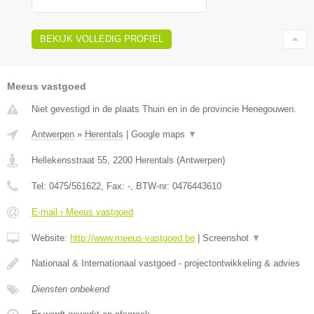
BEKIJK VOLLEDIG PROFIEL
Meeus vastgoed
Niet gevestigd in de plaats Thuin en in de provincie Henegouwen.
Antwerpen
»
Herentals
|
Google maps
▼
Hellekensstraat 55
,
2200
Herentals
(
Antwerpen
)
Tel:
0475/561622
, Fax:
-
, BTW-nr:
0476443610
E-mail › Meeus vastgoed
Website:
http://www.meeus-vastgoed.be
|
Screenshot
▼
Nationaal & Internationaal vastgoed - projectontwikkeling & advies
Diensten onbekend