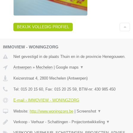
BEKIJK VOLLEDIG PROFIEL
IMMOVIEW - WONINGZORG
Niet gevestigd in de plaats Thuin en in de provincie Henegouwen.
Antwerpen
»
Mechelen
|
Google maps
▼
Keizerstraat 4
,
2800
Mechelen
(
Antwerpen
)
Tel:
015 20 15 60
, Fax:
015 20 25 59
, BTW-nr:
430 985 450
E-mail › IMMOVIEW - WONINGZORG
Website:
http://www.woningzorg.be
|
Screenshot
▼
Verkoop - Verhuur - Schattingen - Projectontwikkeling
▼
VERKOOP, VERHUUR, SCHATTINGEN, PROJECTEN, ADVIES,