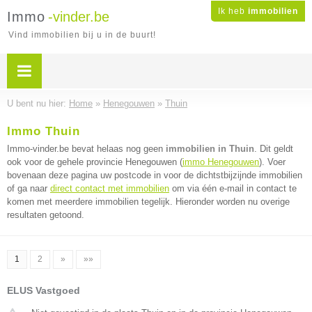
Ik heb
immobilien
Immo
-vinder.be
Vind immobilien bij u in de buurt!
U bent nu hier:
Home
»
Henegouwen
»
Thuin
Immo Thuin
Immo-vinder.be bevat helaas nog geen
immobilien in Thuin
. Dit geldt
ook voor de gehele provincie Henegouwen (
immo Henegouwen
). Voer
bovenaan deze pagina uw postcode in voor de dichtstbijzijnde immobilien
of ga naar
direct contact met immobilien
om via één e-mail in contact te
komen met meerdere immobilien tegelijk. Hieronder worden nu overige
resultaten getoond.
1
2
»
»»
ELUS Vastgoed