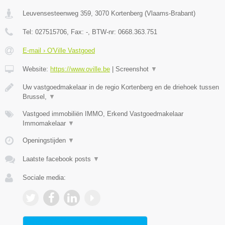
Leuvensesteenweg 359
,
3070
Kortenberg
(
Vlaams-Brabant
)
Tel:
027515706
, Fax:
-
, BTW-nr:
0668.363.751
E-mail › O'Ville Vastgoed
Website:
https://www.oville.be
|
Screenshot
▼
Uw vastgoedmakelaar in de regio Kortenberg en de driehoek tussen
Brussel,
▼
Vastgoed immobiliën IMMO, Erkend Vastgoedmakelaar
Immomakelaar
▼
Openingstijden
▼
Laatste facebook posts
▼
Sociale media: