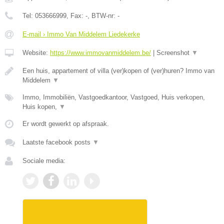
Tel:
053666999
, Fax:
-
, BTW-nr:
-
E-mail › Immo Van Middelem Liedekerke
Website:
https://www.immovanmiddelem.be/
|
Screenshot
▼
Een huis, appartement of villa (ver)kopen of (ver)huren? Immo van
Middelem
▼
Immo, Immobiliën, Vastgoedkantoor, Vastgoed, Huis verkopen,
Huis kopen,
▼
Er wordt gewerkt op afspraak.
Laatste facebook posts
▼
Sociale media: