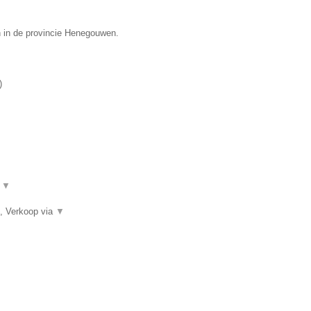
n in de provincie Henegouwen.
)
.
▼
, Verkoop via
▼