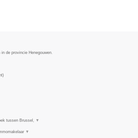
n in de provincie Henegouwen.
nt
)
oek tussen Brussel,
▼
 Immomakelaar
▼