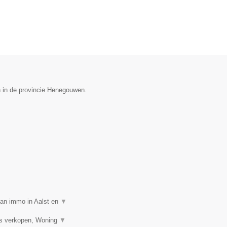
n in de provincie Henegouwen.
van immo in Aalst en
▼
is verkopen, Woning
▼