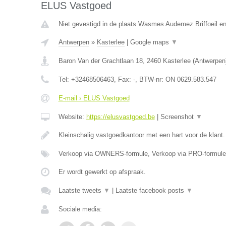
ELUS Vastgoed
Niet gevestigd in de plaats Wasmes Audemez Briffoeil e
Antwerpen
»
Kasterlee
|
Google maps
▼
Baron Van der Grachtlaan 18
,
2460
Kasterlee
(
Antwerpen
Tel:
+32468506463
, Fax:
-
, BTW-nr:
ON 0629.583.547
E-mail › ELUS Vastgoed
Website:
https://elusvastgoed.be
|
Screenshot
▼
Kleinschalig vastgoedkantoor met een hart voor de klant
Verkoop via OWNERS-formule, Verkoop via PRO-formule
Er wordt gewerkt op afspraak.
Laatste tweets
▼
|
Laatste facebook posts
▼
Sociale media: