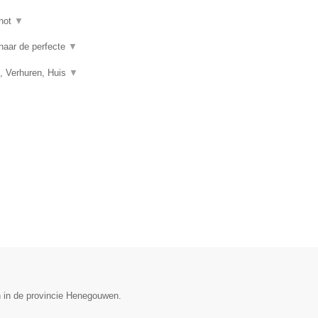
hot
▼
 naar de perfecte
▼
, Verhuren, Huis
▼
n in de provincie Henegouwen.