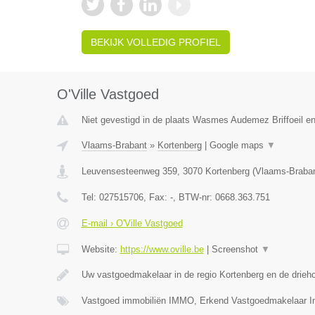
BEKIJK VOLLEDIG PROFIEL
O'Ville Vastgoed
Niet gevestigd in de plaats Wasmes Audemez Briffoeil e
Vlaams-Brabant
»
Kortenberg
|
Google maps
▼
Leuvensesteenweg 359
,
3070
Kortenberg
(
Vlaams-Braba
Tel:
027515706
, Fax:
-
, BTW-nr:
0668.363.751
E-mail › O'Ville Vastgoed
Website:
https://www.oville.be
|
Screenshot
▼
Uw vastgoedmakelaar in de regio Kortenberg en de drieh
Vastgoed immobiliën IMMO, Erkend Vastgoedmakelaar