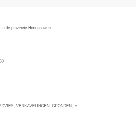
n in de provincie Henegouwen.
50
ADVIES, VERKAVELINGEN, GRONDEN,
▼