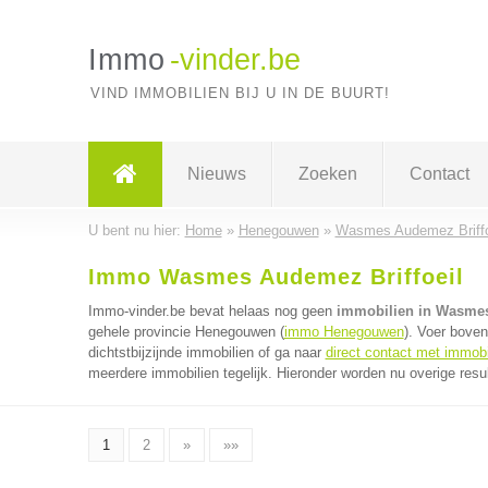
Immo
-vinder.be
VIND IMMOBILIEN BIJ U IN DE BUURT!
Nieuws
Zoeken
Contact
U bent nu hier:
Home
»
Henegouwen
»
Wasmes Audemez Briffo
Immo Wasmes Audemez Briffoeil
Immo-vinder.be bevat helaas nog geen
immobilien in Wasmes
gehele provincie Henegouwen (
immo Henegouwen
). Voer bove
dichtstbijzijnde immobilien of ga naar
direct contact met immobi
meerdere immobilien tegelijk. Hieronder worden nu overige resu
1
2
»
»»