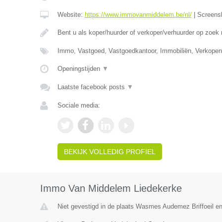
Website:
https://www.immovanmiddelem.be/nl/
|
Screens
Bent u als koper/huurder of verkoper/verhuurder op zoek
Immo, Vastgoed, Vastgoedkantoor, Immobiliën, Verkopen
Openingstijden
▼
Laatste facebook posts
▼
Sociale media:
BEKIJK VOLLEDIG PROFIEL
Immo Van Middelem Liedekerke
Niet gevestigd in de plaats Wasmes Audemez Briffoeil e