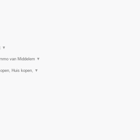
t
▼
n? Immo van Middelem
▼
kopen, Huis kopen,
▼