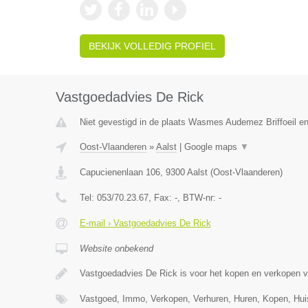
BEKIJK VOLLEDIG PROFIEL
Vastgoedadvies De Rick
Niet gevestigd in de plaats Wasmes Audemez Briffoeil e
Oost-Vlaanderen
»
Aalst
|
Google maps
▼
Capucienenlaan 106
,
9300
Aalst
(
Oost-Vlaanderen
)
Tel:
053/70.23.67
, Fax:
-
, BTW-nr:
-
E-mail › Vastgoedadvies De Rick
Website onbekend
Vastgoedadvies De Rick is voor het kopen en verkopen 
Vastgoed, Immo, Verkopen, Verhuren, Huren, Kopen, Hu