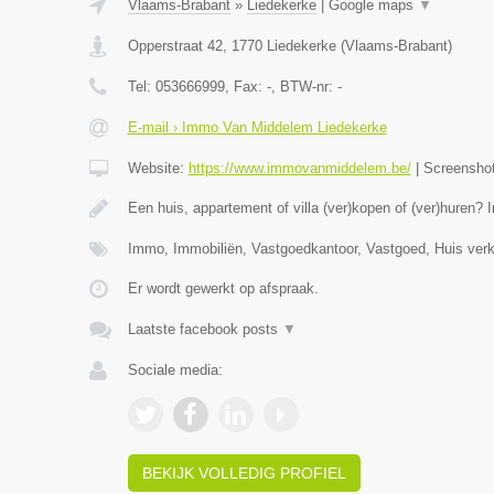
Vlaams-Brabant
»
Liedekerke
|
Google maps
▼
Opperstraat 42
,
1770
Liedekerke
(
Vlaams-Brabant
)
Tel:
053666999
, Fax:
-
, BTW-nr:
-
E-mail › Immo Van Middelem Liedekerke
Website:
https://www.immovanmiddelem.be/
|
Screensho
Een huis, appartement of villa (ver)kopen of (ver)hure
Immo, Immobiliën, Vastgoedkantoor, Vastgoed, Huis ver
Er wordt gewerkt op afspraak.
Laatste facebook posts
▼
Sociale media:
BEKIJK VOLLEDIG PROFIEL