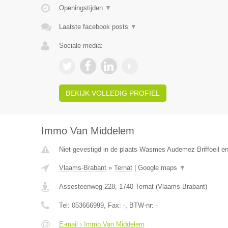
Openingstijden
▼
Laatste facebook posts
▼
Sociale media:
BEKIJK VOLLEDIG PROFIEL
Immo Van Middelem
Niet gevestigd in de plaats Wasmes Audemez Briffoeil e
Vlaams-Brabant
»
Ternat
|
Google maps
▼
Assesteenweg 228
,
1740
Ternat
(
Vlaams-Brabant
)
Tel:
053666999
, Fax:
-
, BTW-nr:
-
E-mail › Immo Van Middelem