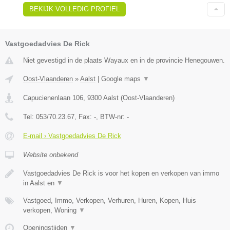
BEKIJK VOLLEDIG PROFIEL
Vastgoedadvies De Rick
Niet gevestigd in de plaats Wayaux en in de provincie Henegouwen.
Oost-Vlaanderen
»
Aalst
|
Google maps
▼
Capucienenlaan 106
,
9300
Aalst
(
Oost-Vlaanderen
)
Tel:
053/70.23.67
, Fax:
-
, BTW-nr:
-
E-mail › Vastgoedadvies De Rick
Website onbekend
Vastgoedadvies De Rick is voor het kopen en verkopen van immo
in Aalst en
▼
Vastgoed, Immo, Verkopen, Verhuren, Huren, Kopen, Huis
verkopen, Woning
▼
Openingstijden
▼