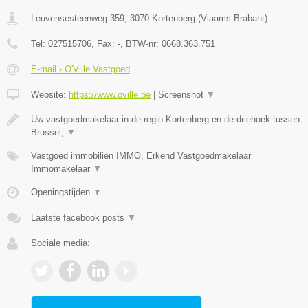
Leuvensesteenweg 359
,
3070
Kortenberg
(
Vlaams-Brabant
)
Tel:
027515706
, Fax:
-
, BTW-nr:
0668.363.751
E-mail › O'Ville Vastgoed
Website:
https://www.oville.be
|
Screenshot
▼
Uw vastgoedmakelaar in de regio Kortenberg en de driehoek tussen
Brussel,
▼
Vastgoed immobiliën IMMO, Erkend Vastgoedmakelaar
Immomakelaar
▼
Openingstijden
▼
Laatste facebook posts
▼
Sociale media: