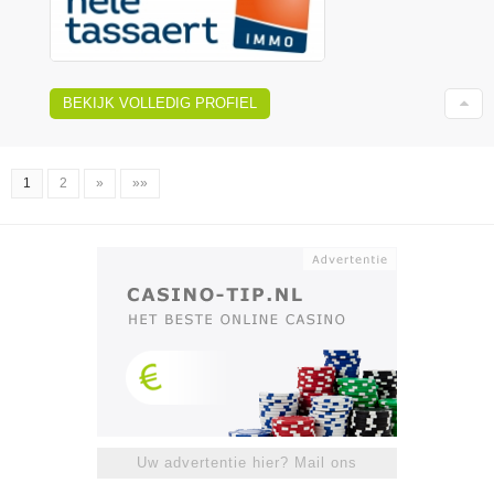
BEKIJK VOLLEDIG PROFIEL
1
2
»
»»
Uw advertentie hier? Mail ons