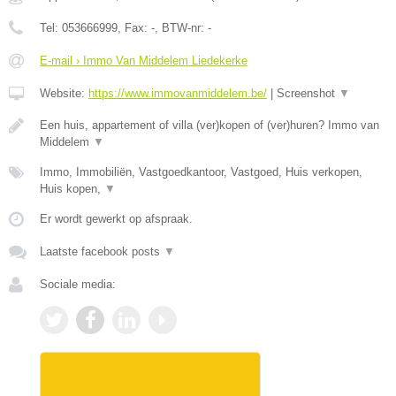
Tel:
053666999
, Fax:
-
, BTW-nr:
-
E-mail › Immo Van Middelem Liedekerke
Website:
https://www.immovanmiddelem.be/
|
Screenshot
▼
Een huis, appartement of villa (ver)kopen of (ver)huren? Immo van
Middelem
▼
Immo, Immobiliën, Vastgoedkantoor, Vastgoed, Huis verkopen,
Huis kopen,
▼
Er wordt gewerkt op afspraak.
Laatste facebook posts
▼
Sociale media: