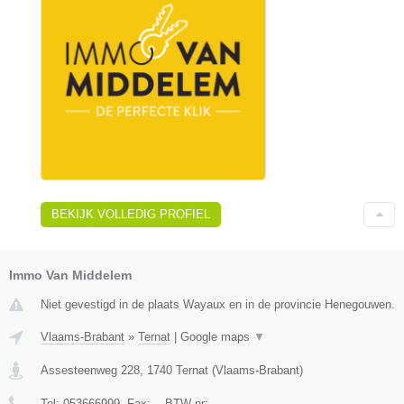
BEKIJK VOLLEDIG PROFIEL
Immo Van Middelem
Niet gevestigd in de plaats Wayaux en in de provincie Henegouwen.
Vlaams-Brabant
»
Ternat
|
Google maps
▼
Assesteenweg 228
,
1740
Ternat
(
Vlaams-Brabant
)
Tel:
053666999
, Fax:
-
, BTW-nr:
-