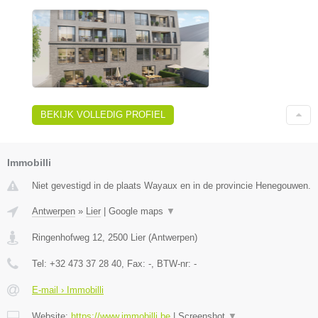
BEKIJK VOLLEDIG PROFIEL
Immobilli
Niet gevestigd in de plaats Wayaux en in de provincie Henegouwen.
Antwerpen
»
Lier
|
Google maps
▼
Ringenhofweg 12
,
2500
Lier
(
Antwerpen
)
Tel:
+32 473 37 28 40
, Fax:
-
, BTW-nr:
-
E-mail › Immobilli
Website:
https://www.immobilli.be
|
Screenshot
▼