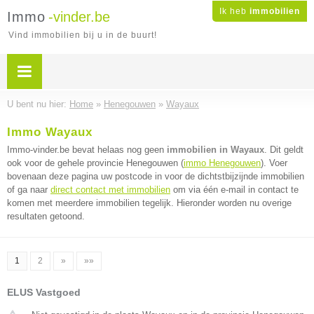
Ik heb
immobilien
Immo
-vinder.be
Vind immobilien bij u in de buurt!
U bent nu hier:
Home
»
Henegouwen
»
Wayaux
Immo Wayaux
Immo-vinder.be bevat helaas nog geen
immobilien in Wayaux
. Dit geldt
ook voor de gehele provincie Henegouwen (
immo Henegouwen
). Voer
bovenaan deze pagina uw postcode in voor de dichtstbijzijnde immobilien
of ga naar
direct contact met immobilien
om via één e-mail in contact te
komen met meerdere immobilien tegelijk. Hieronder worden nu overige
resultaten getoond.
1
2
»
»»
ELUS Vastgoed