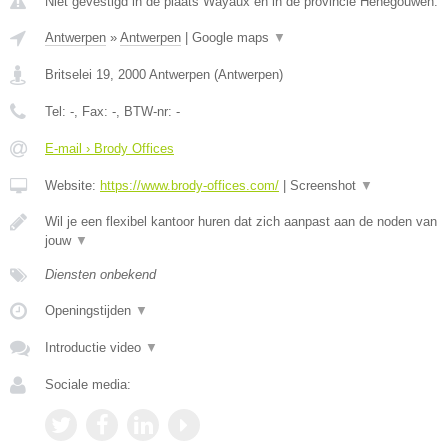
Niet gevestigd in de plaats Wayaux en in de provincie Henegouwen.
Antwerpen
»
Antwerpen
|
Google maps
▼
Britselei 19
,
2000
Antwerpen
(
Antwerpen
)
Tel:
-
, Fax:
-
, BTW-nr:
-
E-mail › Brody Offices
Website:
https://www.brody-offices.com/
|
Screenshot
▼
Wil je een flexibel kantoor huren dat zich aanpast aan de noden van
jouw
▼
Diensten onbekend
Openingstijden
▼
Introductie video
▼
Sociale media: