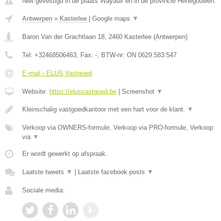
Niet gevestigd in de plaats Wayaux en in de provincie Henegouwen.
Antwerpen
»
Kasterlee
|
Google maps
▼
Baron Van der Grachtlaan 18
,
2460
Kasterlee
(
Antwerpen
)
Tel:
+32468506463
, Fax:
-
, BTW-nr:
ON 0629.583.547
E-mail › ELUS Vastgoed
Website:
https://elusvastgoed.be
|
Screenshot
▼
Kleinschalig vastgoedkantoor met een hart voor de klant.
▼
Verkoop via OWNERS-formule, Verkoop via PRO-formule, Verkoop
via
▼
Er wordt gewerkt op afspraak.
Laatste tweets
▼
|
Laatste facebook posts
▼
Sociale media: