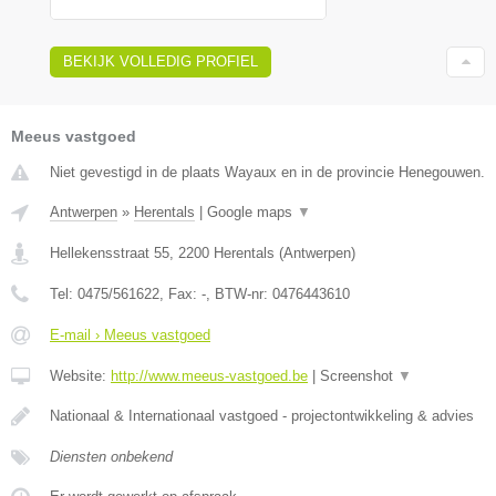
BEKIJK VOLLEDIG PROFIEL
Meeus vastgoed
Niet gevestigd in de plaats Wayaux en in de provincie Henegouwen.
Antwerpen
»
Herentals
|
Google maps
▼
Hellekensstraat 55
,
2200
Herentals
(
Antwerpen
)
Tel:
0475/561622
, Fax:
-
, BTW-nr:
0476443610
E-mail › Meeus vastgoed
Website:
http://www.meeus-vastgoed.be
|
Screenshot
▼
Nationaal & Internationaal vastgoed - projectontwikkeling & advies
Diensten onbekend