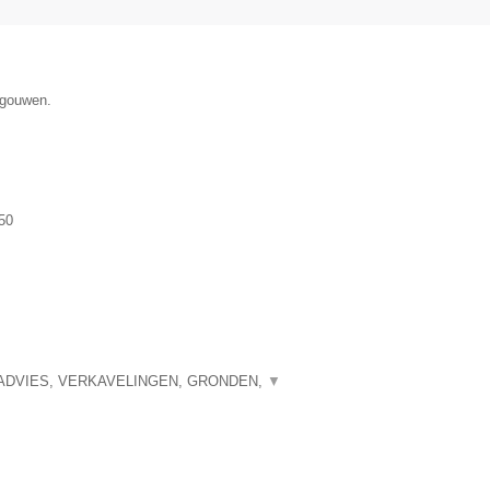
egouwen.
50
ADVIES, VERKAVELINGEN, GRONDEN,
▼