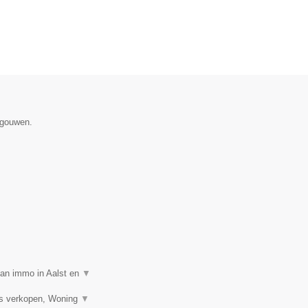
egouwen.
van immo in Aalst en
▼
is verkopen, Woning
▼