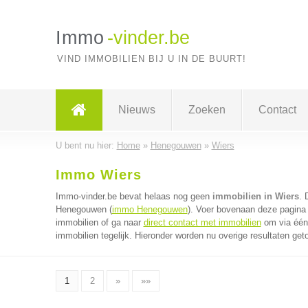
Immo
-vinder.be
VIND IMMOBILIEN BIJ U IN DE BUURT!
Nieuws
Zoeken
Contact
U bent nu hier:
Home
»
Henegouwen
»
Wiers
Immo Wiers
Immo-vinder.be bevat helaas nog geen
immobilien in Wiers
. 
Henegouwen (
immo Henegouwen
). Voer bovenaan deze pagina 
immobilien of ga naar
direct contact met immobilien
om via één 
immobilien tegelijk. Hieronder worden nu overige resultaten get
1
2
»
»»