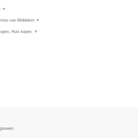
t
▼
n? Immo van Middelem
▼
kopen, Huis kopen,
▼
egouwen.