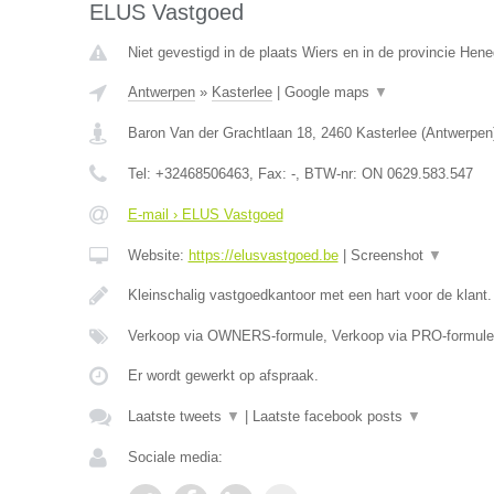
ELUS Vastgoed
Niet gevestigd in de plaats Wiers en in de provincie Hen
Antwerpen
»
Kasterlee
|
Google maps
▼
Baron Van der Grachtlaan 18
,
2460
Kasterlee
(
Antwerpen
Tel:
+32468506463
, Fax:
-
, BTW-nr:
ON 0629.583.547
E-mail › ELUS Vastgoed
Website:
https://elusvastgoed.be
|
Screenshot
▼
Kleinschalig vastgoedkantoor met een hart voor de klant
Verkoop via OWNERS-formule, Verkoop via PRO-formule
Er wordt gewerkt op afspraak.
Laatste tweets
▼
|
Laatste facebook posts
▼
Sociale media: