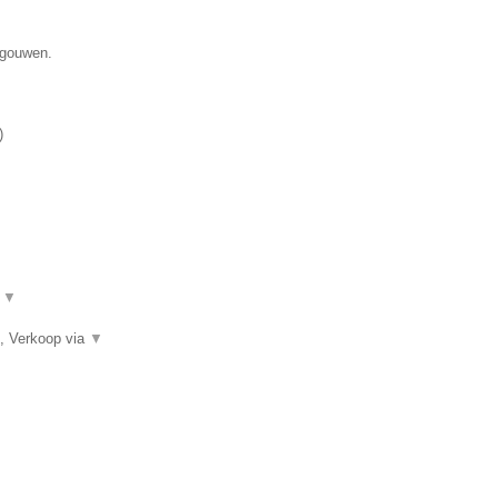
egouwen.
)
.
▼
, Verkoop via
▼