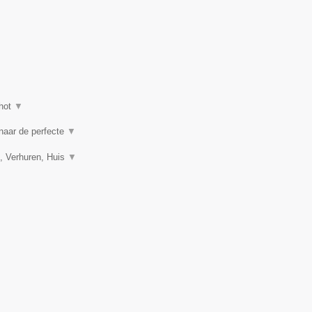
hot
▼
 naar de perfecte
▼
, Verhuren, Huis
▼