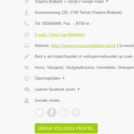
Vlaams-Brabant
»
Ternat
|
Google maps
▼
Assesteenweg 228
,
1740
Ternat
(
Vlaams-Brabant
)
Tel:
053666999
, Fax:
-
, BTW-nr:
-
E-mail › Immo Van Middelem
Website:
https://www.immovanmiddelem.be/nl/
|
Screens
Bent u als koper/huurder of verkoper/verhuurder op zoek
Immo, Vastgoed, Vastgoedkantoor, Immobiliën, Verkopen
Openingstijden
▼
Laatste facebook posts
▼
Sociale media:
BEKIJK VOLLEDIG PROFIEL