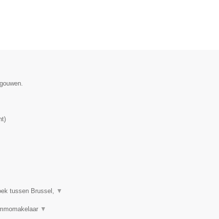
egouwen.
nt
)
oek tussen Brussel,
▼
 Immomakelaar
▼