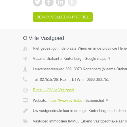
BEKIJK VOLLEDIG PROFIEL
O'Ville Vastgoed
Niet gevestigd in de plaats Wiers en in de provincie Hen
Vlaams-Brabant
»
Kortenberg
|
Google maps
▼
Leuvensesteenweg 359
,
3070
Kortenberg
(
Vlaams-Braba
Tel:
027515706
, Fax:
-
, BTW-nr:
0668.363.751
E-mail › O'Ville Vastgoed
Website:
https://www.oville.be
|
Screenshot
▼
Uw vastgoedmakelaar in de regio Kortenberg en de drieh
Vastgoed immobiliën IMMO, Erkend Vastgoedmakelaar