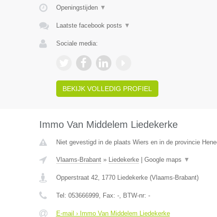
Openingstijden
▼
Laatste facebook posts
▼
Sociale media:
BEKIJK VOLLEDIG PROFIEL
Immo Van Middelem Liedekerke
Niet gevestigd in de plaats Wiers en in de provincie Hen
Vlaams-Brabant
»
Liedekerke
|
Google maps
▼
Opperstraat 42
,
1770
Liedekerke
(
Vlaams-Brabant
)
Tel:
053666999
, Fax:
-
, BTW-nr:
-
E-mail › Immo Van Middelem Liedekerke