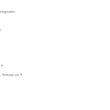
Henegouwen.
)
.
▼
, Verkoop via
▼