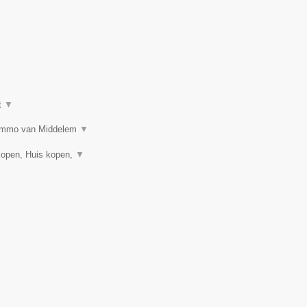
t
▼
n? Immo van Middelem
▼
kopen, Huis kopen,
▼