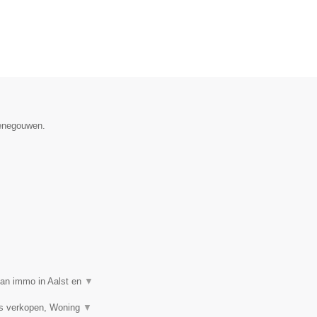
Henegouwen.
van immo in Aalst en
▼
is verkopen, Woning
▼