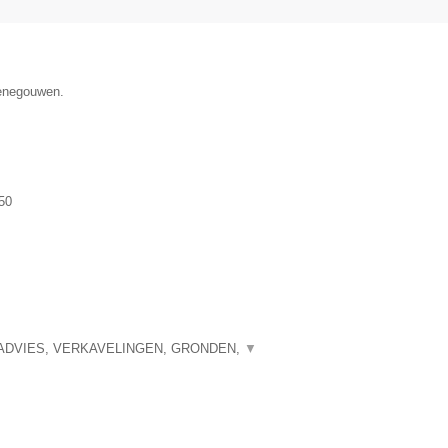
Henegouwen.
50
ADVIES, VERKAVELINGEN, GRONDEN,
▼