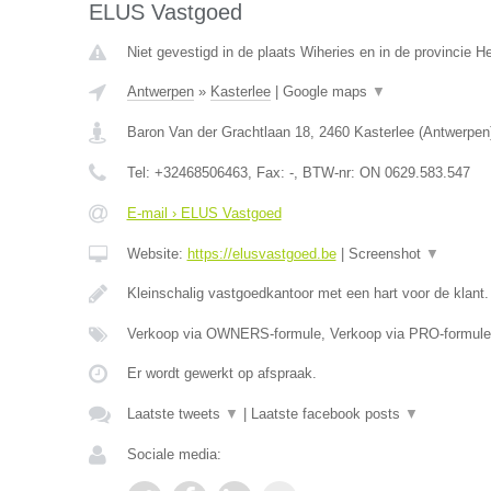
ELUS Vastgoed
Niet gevestigd in de plaats Wiheries en in de provincie 
Antwerpen
»
Kasterlee
|
Google maps
▼
Baron Van der Grachtlaan 18
,
2460
Kasterlee
(
Antwerpen
Tel:
+32468506463
, Fax:
-
, BTW-nr:
ON 0629.583.547
E-mail › ELUS Vastgoed
Website:
https://elusvastgoed.be
|
Screenshot
▼
Kleinschalig vastgoedkantoor met een hart voor de klant
Verkoop via OWNERS-formule, Verkoop via PRO-formule
Er wordt gewerkt op afspraak.
Laatste tweets
▼
|
Laatste facebook posts
▼
Sociale media: