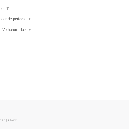
hot
▼
 naar de perfecte
▼
, Verhuren, Huis
▼
Henegouwen.