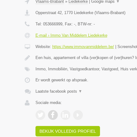
Vlaams-Brabant
»
Liedekerke
|
Google maps
▼
Opperstraat 42
,
1770
Liedekerke
(
Vlaams-Brabant
)
Tel:
053666999
, Fax:
-
, BTW-nr:
-
E-mail › Immo Van Middelem Liedekerke
Website:
https://www.immovanmiddelem.be/
|
Screensho
Een huis, appartement of villa (ver)kopen of (ver)hure
Immo, Immobiliën, Vastgoedkantoor, Vastgoed, Huis ver
Er wordt gewerkt op afspraak.
Laatste facebook posts
▼
Sociale media:
BEKIJK VOLLEDIG PROFIEL