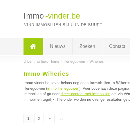
Immo
-vinder.be
VIND IMMOBILIEN BIJ U IN DE BUURT!
Nieuws
Zoeken
Contact
U bent nu hier:
Home
»
Henegouwen
»
Wiheries
Immo Wiheries
Immo-vinder.be bevat helaas nog geen
immobilien in Wiherie
Henegouwen (
immo Henegouwen
). Voer bovenaan deze pagina 
immobilien of ga naar
direct contact met immobilien
om via één 
immobilien tegelijk. Hieronder worden nu overige resultaten get
1
2
»
»»