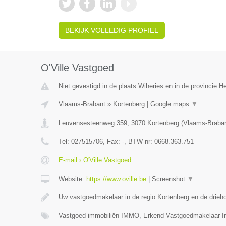
BEKIJK VOLLEDIG PROFIEL
O'Ville Vastgoed
Niet gevestigd in de plaats Wiheries en in de provincie 
Vlaams-Brabant
»
Kortenberg
|
Google maps
▼
Leuvensesteenweg 359
,
3070
Kortenberg
(
Vlaams-Braba
Tel:
027515706
, Fax:
-
, BTW-nr:
0668.363.751
E-mail › O'Ville Vastgoed
Website:
https://www.oville.be
|
Screenshot
▼
Uw vastgoedmakelaar in de regio Kortenberg en de drieh
Vastgoed immobiliën IMMO, Erkend Vastgoedmakelaar