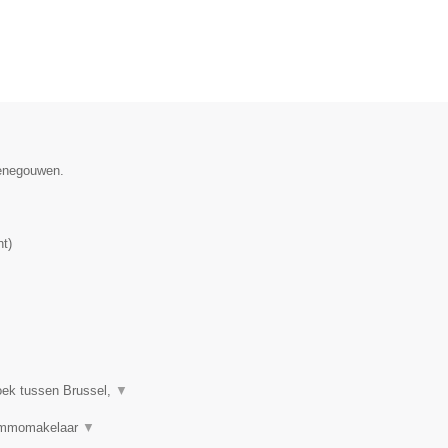
Henegouwen.
nt
)
oek tussen Brussel,
▼
 Immomakelaar
▼