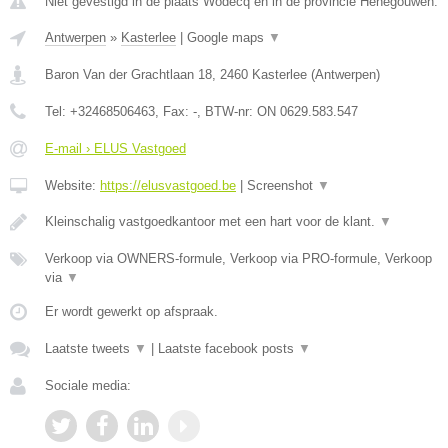
Niet gevestigd in de plaats Wodecq en in de provincie Henegouwen.
Antwerpen
»
Kasterlee
|
Google maps
▼
Baron Van der Grachtlaan 18
,
2460
Kasterlee
(
Antwerpen
)
Tel:
+32468506463
, Fax:
-
, BTW-nr:
ON 0629.583.547
E-mail › ELUS Vastgoed
Website:
https://elusvastgoed.be
|
Screenshot
▼
Kleinschalig vastgoedkantoor met een hart voor de klant.
▼
Verkoop via OWNERS-formule, Verkoop via PRO-formule, Verkoop
via
▼
Er wordt gewerkt op afspraak.
Laatste tweets
▼
|
Laatste facebook posts
▼
Sociale media: