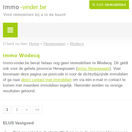
Ik heb
immobilien
Immo
-vinder.be
Vind immobilien bij u in de buurt!
U bent nu hier:
Home
»
Henegouwen
»
Wodecq
Immo Wodecq
Immo-vinder.be bevat helaas nog geen
immobilien in Wodecq
. Dit geldt
ook voor de gehele provincie Henegouwen (
immo Henegouwen
). Voer
bovenaan deze pagina uw postcode in voor de dichtstbijzijnde immobilien
of ga naar
direct contact met immobilien
om via één e-mail in contact te
komen met meerdere immobilien tegelijk. Hieronder worden nu overige
resultaten getoond.
1
2
»
»»
ELUS Vastgoed