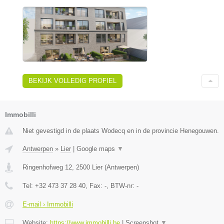
BEKIJK VOLLEDIG PROFIEL
Immobilli
Niet gevestigd in de plaats Wodecq en in de provincie Henegouwen.
Antwerpen
»
Lier
|
Google maps
▼
Ringenhofweg 12
,
2500
Lier
(
Antwerpen
)
Tel:
+32 473 37 28 40
, Fax:
-
, BTW-nr:
-
E-mail › Immobilli
Website:
https://www.immobilli.be
|
Screenshot
▼