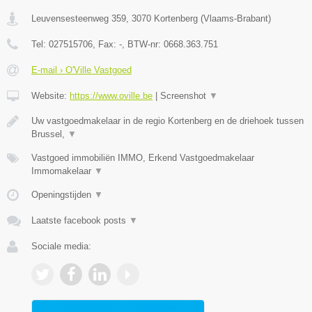
Leuvensesteenweg 359
,
3070
Kortenberg
(
Vlaams-Brabant
)
Tel:
027515706
, Fax:
-
, BTW-nr:
0668.363.751
E-mail › O'Ville Vastgoed
Website:
https://www.oville.be
|
Screenshot
▼
Uw vastgoedmakelaar in de regio Kortenberg en de driehoek tussen
Brussel,
▼
Vastgoed immobiliën IMMO, Erkend Vastgoedmakelaar
Immomakelaar
▼
Openingstijden
▼
Laatste facebook posts
▼
Sociale media: