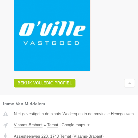
BEKIJK VOLLEDIG PROFIEL
Immo Van Middelem
Niet gevestigd in de plaats Wodecq en in de provincie Henegouwen.
Vlaams-Brabant
»
Ternat
|
Google maps
▼
Assesteenweg 228
,
1740
Ternat
(
Vlaams-Brabant
)