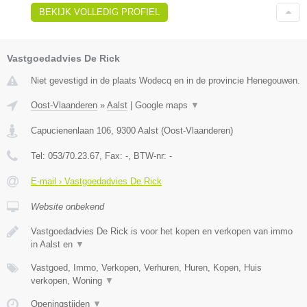
BEKIJK VOLLEDIG PROFIEL
Vastgoedadvies De Rick
Niet gevestigd in de plaats Wodecq en in de provincie Henegouwen.
Oost-Vlaanderen
»
Aalst
|
Google maps
▼
Capucienenlaan 106
,
9300
Aalst
(
Oost-Vlaanderen
)
Tel:
053/70.23.67
, Fax:
-
, BTW-nr:
-
E-mail › Vastgoedadvies De Rick
Website onbekend
Vastgoedadvies De Rick is voor het kopen en verkopen van immo
in Aalst en
▼
Vastgoed, Immo, Verkopen, Verhuren, Huren, Kopen, Huis
verkopen, Woning
▼
Openingstijden
▼