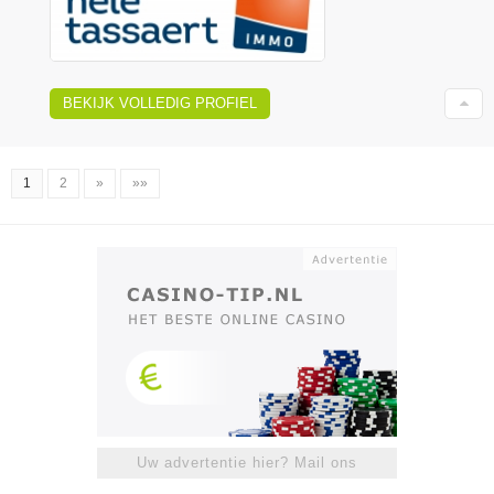
BEKIJK VOLLEDIG PROFIEL
1
2
»
»»
Uw advertentie hier? Mail ons