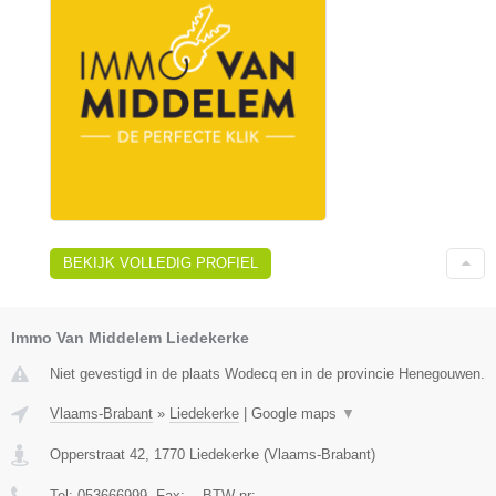
BEKIJK VOLLEDIG PROFIEL
Immo Van Middelem Liedekerke
Niet gevestigd in de plaats Wodecq en in de provincie Henegouwen.
Vlaams-Brabant
»
Liedekerke
|
Google maps
▼
Opperstraat 42
,
1770
Liedekerke
(
Vlaams-Brabant
)
Tel:
053666999
, Fax:
-
, BTW-nr:
-