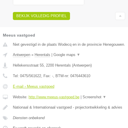
BEKIJK VOLLEDIG PROFIEL
Meeus vastgoed
Niet gevestigd in de plaats Wodecq en in de provincie Henegouwen.
Antwerpen
»
Herentals
|
Google maps
▼
Hellekensstraat 55
,
2200
Herentals
(
Antwerpen
)
Tel:
0475/561622
, Fax:
-
, BTW-nr:
0476443610
E-mail › Meeus vastgoed
Website:
http://www.meeus-vastgoed.be
|
Screenshot
▼
Nationaal & Internationaal vastgoed - projectontwikkeling & advies
Diensten onbekend