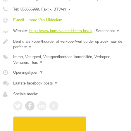
Tel:
053666999
, Fax:
-
, BTW-nr:
-
E-mail › Immo Van Middelem
Website:
https://www.immovanmiddelem.be/nl/
|
Screenshot
▼
Bent u als koper/huurder of verkoper/verhuurder op zoek naar de
perfecte
▼
Immo, Vastgoed, Vastgoedkantoor, Immobiliën, Verkopen,
Verhuren, Huis
▼
Openingstijden
▼
Laatste facebook posts
▼
Sociale media: