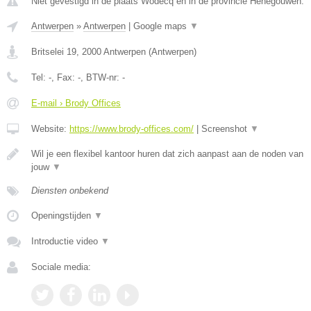
Niet gevestigd in de plaats Wodecq en in de provincie Henegouwen.
Antwerpen
»
Antwerpen
|
Google maps
▼
Britselei 19
,
2000
Antwerpen
(
Antwerpen
)
Tel:
-
, Fax:
-
, BTW-nr:
-
E-mail › Brody Offices
Website:
https://www.brody-offices.com/
|
Screenshot
▼
Wil je een flexibel kantoor huren dat zich aanpast aan de noden van
jouw
▼
Diensten onbekend
Openingstijden
▼
Introductie video
▼
Sociale media: