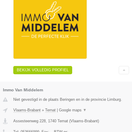
BEKIJK VOLLEDIG PROFIEL
Immo Van Middelem
Niet gevestigd in de plaats Beringen en in de provincie Limburg.
Vlaams-Brabant
»
Ternat
|
Google maps
▼
Assesteenweg 228
,
1740
Ternat
(
Vlaams-Brabant
)
Tel:
053666999
, Fax:
-
, BTW-nr:
-