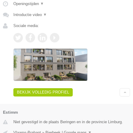
Openingstijden
▼
Introductie video
▼
Sociale media:
BEKIJK VOLLEDIG PROFIEL
Estimm
Niet gevestigd in de plaats Beringen en in de provincie Limburg.
Vlaams-Brabant
»
Bierbeek
|
Google maps
▼