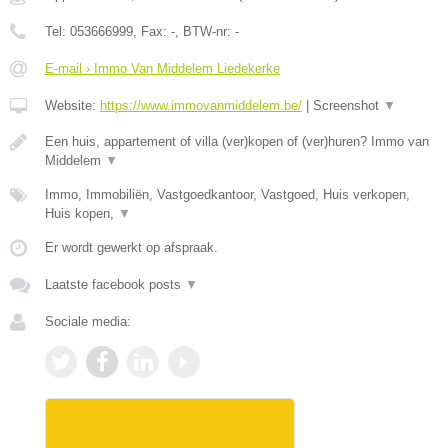
Tel:
053666999
, Fax:
-
, BTW-nr:
-
E-mail › Immo Van Middelem Liedekerke
Website:
https://www.immovanmiddelem.be/
|
Screenshot
▼
Een huis, appartement of villa (ver)kopen of (ver)huren? Immo van
Middelem
▼
Immo, Immobiliën, Vastgoedkantoor, Vastgoed, Huis verkopen,
Huis kopen,
▼
Er wordt gewerkt op afspraak.
Laatste facebook posts
▼
Sociale media: