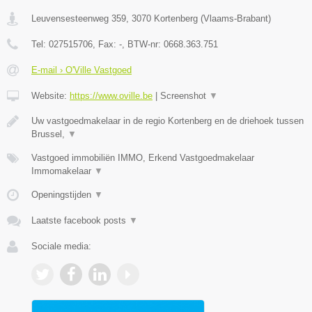
Leuvensesteenweg 359
,
3070
Kortenberg
(
Vlaams-Brabant
)
Tel:
027515706
, Fax:
-
, BTW-nr:
0668.363.751
E-mail › O'Ville Vastgoed
Website:
https://www.oville.be
|
Screenshot
▼
Uw vastgoedmakelaar in de regio Kortenberg en de driehoek tussen
Brussel,
▼
Vastgoed immobiliën IMMO, Erkend Vastgoedmakelaar
Immomakelaar
▼
Openingstijden
▼
Laatste facebook posts
▼
Sociale media: