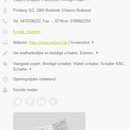
Pimberg 112
,
3360
Bierbeek
(
Vlaams-Brabant
)
Tel:
0470706222
, Fax:
-
, BTW-nr:
0780602253
E-mail › Estimm
Website:
https://www.estimm.be
|
Screenshot
▼
Uw onafhankelijke en beëdigd schatter, Estimm.
▼
Vastgoed expert, Beëdigd schatter, Vlabel schatter, Schatter KBC,
Schatter
▼
Openingstijden onbekend
Sociale media: