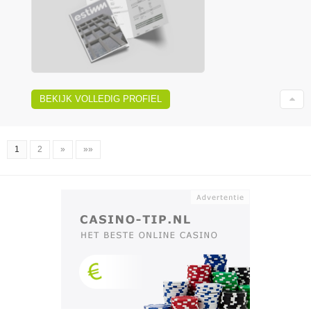
BEKIJK VOLLEDIG PROFIEL
1
2
»
»»