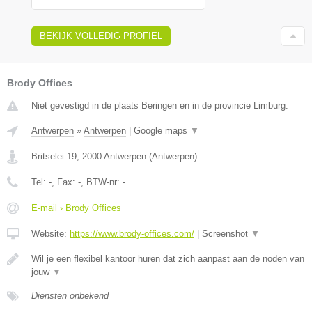
BEKIJK VOLLEDIG PROFIEL
Brody Offices
Niet gevestigd in de plaats Beringen en in de provincie Limburg.
Antwerpen
»
Antwerpen
|
Google maps
▼
Britselei 19
,
2000
Antwerpen
(
Antwerpen
)
Tel:
-
, Fax:
-
, BTW-nr:
-
E-mail › Brody Offices
Website:
https://www.brody-offices.com/
|
Screenshot
▼
Wil je een flexibel kantoor huren dat zich aanpast aan de noden van
jouw
▼
Diensten onbekend