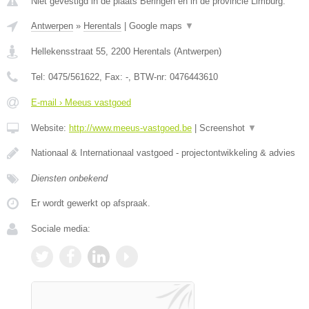
Niet gevestigd in de plaats Beringen en in de provincie Limburg.
Antwerpen
»
Herentals
|
Google maps
▼
Hellekensstraat 55
,
2200
Herentals
(
Antwerpen
)
Tel:
0475/561622
, Fax:
-
, BTW-nr:
0476443610
E-mail › Meeus vastgoed
Website:
http://www.meeus-vastgoed.be
|
Screenshot
▼
Nationaal & Internationaal vastgoed - projectontwikkeling & advies
Diensten onbekend
Er wordt gewerkt op afspraak.
Sociale media: