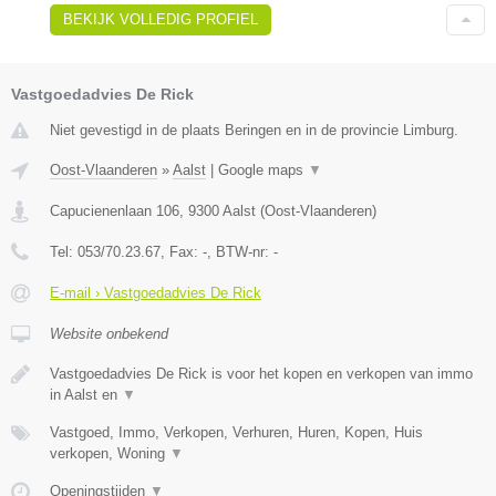
BEKIJK VOLLEDIG PROFIEL
Vastgoedadvies De Rick
Niet gevestigd in de plaats Beringen en in de provincie Limburg.
Oost-Vlaanderen
»
Aalst
|
Google maps
▼
Capucienenlaan 106
,
9300
Aalst
(
Oost-Vlaanderen
)
Tel:
053/70.23.67
, Fax:
-
, BTW-nr:
-
E-mail › Vastgoedadvies De Rick
Website onbekend
Vastgoedadvies De Rick is voor het kopen en verkopen van immo
in Aalst en
▼
Vastgoed, Immo, Verkopen, Verhuren, Huren, Kopen, Huis
verkopen, Woning
▼
Openingstijden
▼