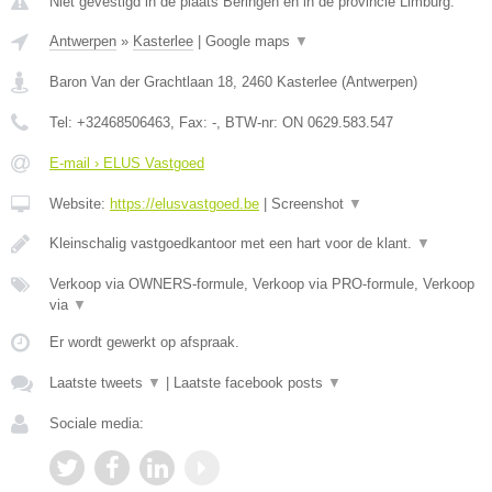
Niet gevestigd in de plaats Beringen en in de provincie Limburg.
Antwerpen
»
Kasterlee
|
Google maps
▼
Baron Van der Grachtlaan 18
,
2460
Kasterlee
(
Antwerpen
)
Tel:
+32468506463
, Fax:
-
, BTW-nr:
ON 0629.583.547
E-mail › ELUS Vastgoed
Website:
https://elusvastgoed.be
|
Screenshot
▼
Kleinschalig vastgoedkantoor met een hart voor de klant.
▼
Verkoop via OWNERS-formule, Verkoop via PRO-formule, Verkoop
via
▼
Er wordt gewerkt op afspraak.
Laatste tweets
▼
|
Laatste facebook posts
▼
Sociale media: