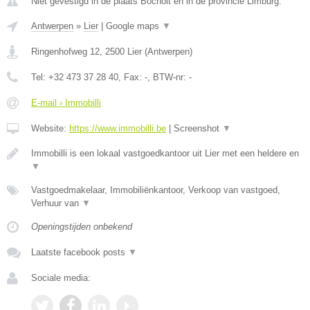
Niet gevestigd in de plaats Bocholt en in de provincie Limburg.
Antwerpen
»
Lier
|
Google maps
▼
Ringenhofweg 12
,
2500
Lier
(
Antwerpen
)
Tel:
+32 473 37 28 40
, Fax:
-
, BTW-nr:
-
E-mail › Immobilli
Website:
https://www.immobilli.be
|
Screenshot
▼
Immobilli is een lokaal vastgoedkantoor uit Lier met een heldere en
▼
Vastgoedmakelaar, Immobiliënkantoor, Verkoop van vastgoed,
Verhuur van
▼
Openingstijden onbekend
Laatste facebook posts
▼
Sociale media: