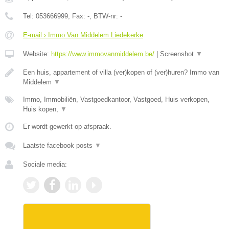
Tel:
053666999
, Fax:
-
, BTW-nr:
-
E-mail › Immo Van Middelem Liedekerke
Website:
https://www.immovanmiddelem.be/
|
Screenshot
▼
Een huis, appartement of villa (ver)kopen of (ver)huren? Immo van
Middelem
▼
Immo, Immobiliën, Vastgoedkantoor, Vastgoed, Huis verkopen,
Huis kopen,
▼
Er wordt gewerkt op afspraak.
Laatste facebook posts
▼
Sociale media: