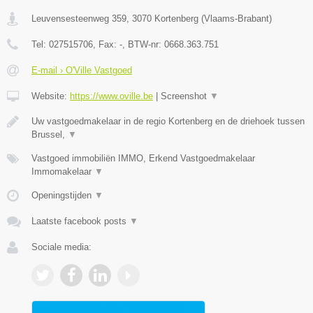
Leuvensesteenweg 359
,
3070
Kortenberg
(
Vlaams-Brabant
)
Tel:
027515706
, Fax:
-
, BTW-nr:
0668.363.751
E-mail › O'Ville Vastgoed
Website:
https://www.oville.be
|
Screenshot
▼
Uw vastgoedmakelaar in de regio Kortenberg en de driehoek tussen
Brussel,
▼
Vastgoed immobiliën IMMO, Erkend Vastgoedmakelaar
Immomakelaar
▼
Openingstijden
▼
Laatste facebook posts
▼
Sociale media: