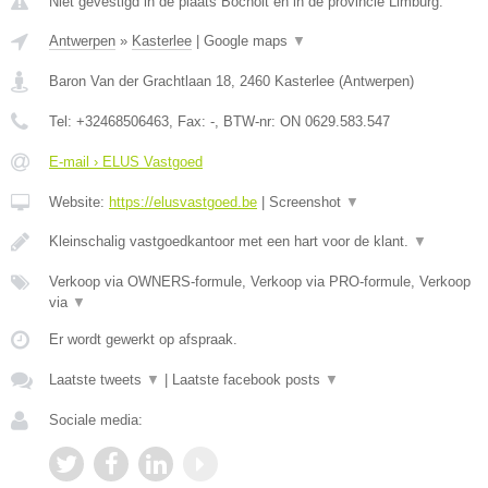
Niet gevestigd in de plaats Bocholt en in de provincie Limburg.
Antwerpen
»
Kasterlee
|
Google maps
▼
Baron Van der Grachtlaan 18
,
2460
Kasterlee
(
Antwerpen
)
Tel:
+32468506463
, Fax:
-
, BTW-nr:
ON 0629.583.547
E-mail › ELUS Vastgoed
Website:
https://elusvastgoed.be
|
Screenshot
▼
Kleinschalig vastgoedkantoor met een hart voor de klant.
▼
Verkoop via OWNERS-formule, Verkoop via PRO-formule, Verkoop
via
▼
Er wordt gewerkt op afspraak.
Laatste tweets
▼
|
Laatste facebook posts
▼
Sociale media: