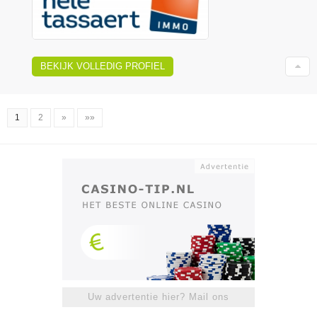
BEKIJK VOLLEDIG PROFIEL
1
2
»
»»
Uw advertentie hier? Mail ons