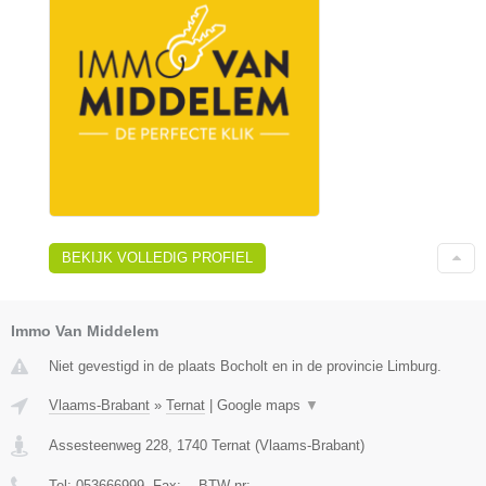
BEKIJK VOLLEDIG PROFIEL
Immo Van Middelem
Niet gevestigd in de plaats Bocholt en in de provincie Limburg.
Vlaams-Brabant
»
Ternat
|
Google maps
▼
Assesteenweg 228
,
1740
Ternat
(
Vlaams-Brabant
)
Tel:
053666999
, Fax:
-
, BTW-nr:
-