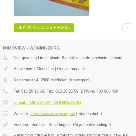
BEKIJK VOLLEDIG PROFIEL
IMMOVIEW - WONINGZORG
Niet gevestigd in de plaats Bocholt en in de provincie Limburg.
Antwerpen
»
Mechelen
|
Google maps
▼
Keizerstraat 4
,
2800
Mechelen
(
Antwerpen
)
Tel:
015 20 15 60
, Fax:
015 20 25 59
, BTW-nr:
430 985 450
E-mail › IMMOVIEW - WONINGZORG
Website:
http://www.woningzorg.be
|
Screenshot
▼
Verkoop - Verhuur - Schattingen - Projectontwikkeling
▼
VERKOOP, VERHUUR, SCHATTINGEN, PROJECTEN, ADVIES,