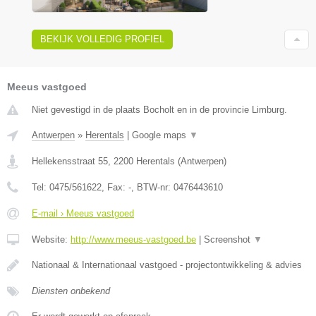
BEKIJK VOLLEDIG PROFIEL
Meeus vastgoed
Niet gevestigd in de plaats Bocholt en in de provincie Limburg.
Antwerpen
»
Herentals
|
Google maps
▼
Hellekensstraat 55
,
2200
Herentals
(
Antwerpen
)
Tel:
0475/561622
, Fax:
-
, BTW-nr:
0476443610
E-mail › Meeus vastgoed
Website:
http://www.meeus-vastgoed.be
|
Screenshot
▼
Nationaal & Internationaal vastgoed - projectontwikkeling & advies
Diensten onbekend