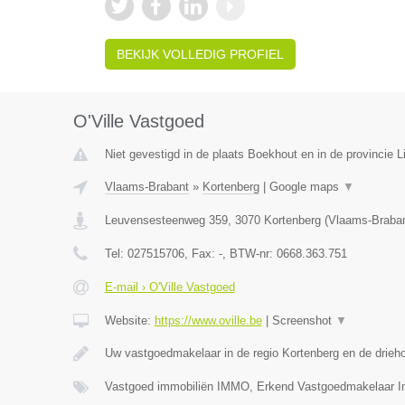
BEKIJK VOLLEDIG PROFIEL
O'Ville Vastgoed
Niet gevestigd in de plaats Boekhout en in de provincie L
Vlaams-Brabant
»
Kortenberg
|
Google maps
▼
Leuvensesteenweg 359
,
3070
Kortenberg
(
Vlaams-Braba
Tel:
027515706
, Fax:
-
, BTW-nr:
0668.363.751
E-mail › O'Ville Vastgoed
Website:
https://www.oville.be
|
Screenshot
▼
Uw vastgoedmakelaar in de regio Kortenberg en de drieh
Vastgoed immobiliën IMMO, Erkend Vastgoedmakelaar