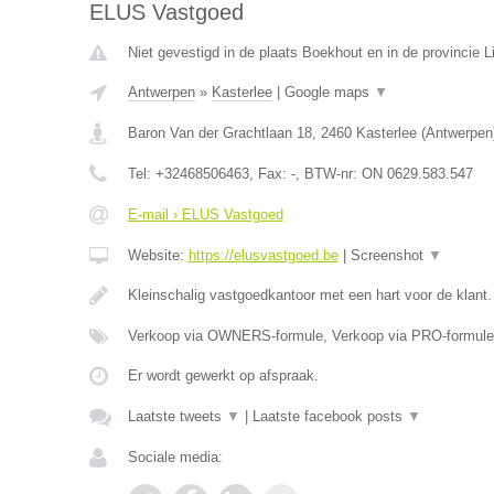
ELUS Vastgoed
Niet gevestigd in de plaats Boekhout en in de provincie L
Antwerpen
»
Kasterlee
|
Google maps
▼
Baron Van der Grachtlaan 18
,
2460
Kasterlee
(
Antwerpen
Tel:
+32468506463
, Fax:
-
, BTW-nr:
ON 0629.583.547
E-mail › ELUS Vastgoed
Website:
https://elusvastgoed.be
|
Screenshot
▼
Kleinschalig vastgoedkantoor met een hart voor de klant
Verkoop via OWNERS-formule, Verkoop via PRO-formule
Er wordt gewerkt op afspraak.
Laatste tweets
▼
|
Laatste facebook posts
▼
Sociale media: