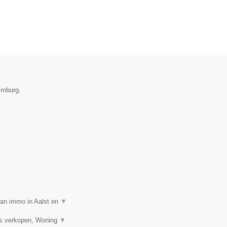
imburg.
van immo in Aalst en
▼
is verkopen, Woning
▼