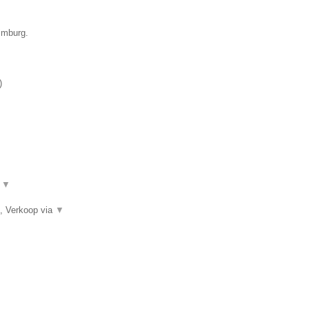
imburg.
)
.
▼
, Verkoop via
▼