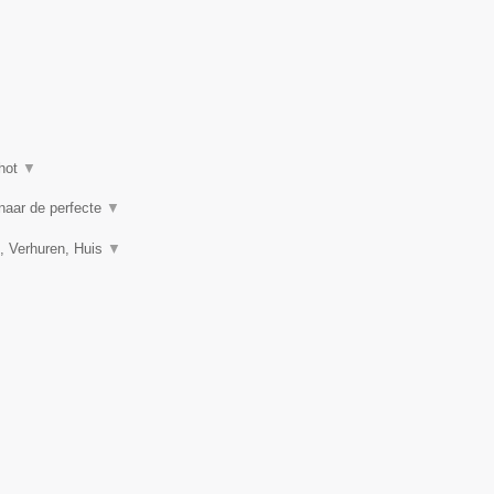
hot
▼
 naar de perfecte
▼
, Verhuren, Huis
▼