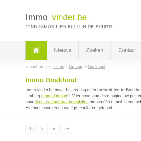
Immo
-vinder.be
VIND IMMOBILIEN BIJ U IN DE BUURT!
Nieuws
Zoeken
Contact
U bent nu hier:
Home
»
Limburg
»
Boekhout
Immo Boekhout
Immo-vinder.be bevat helaas nog geen
immobilien in Boekho
Limburg (
immo Limburg
). Voer bovenaan deze pagina uw postcod
naar
direct contact met immobilien
om via één e-mail in contac
Hieronder worden nu overige resultaten getoond.
1
2
»
»»