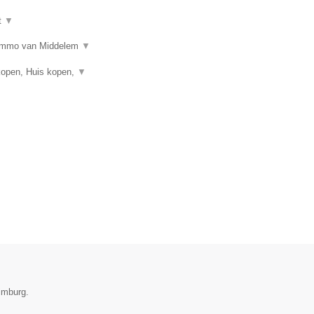
t
▼
n? Immo van Middelem
▼
kopen, Huis kopen,
▼
imburg.