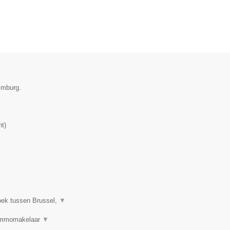
imburg.
nt
)
oek tussen Brussel,
▼
 Immomakelaar
▼