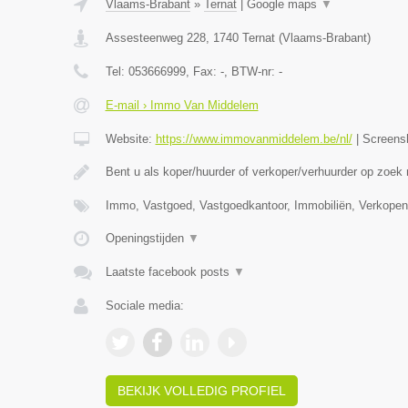
Vlaams-Brabant
»
Ternat
|
Google maps
▼
Assesteenweg 228
,
1740
Ternat
(
Vlaams-Brabant
)
Tel:
053666999
, Fax:
-
, BTW-nr:
-
E-mail › Immo Van Middelem
Website:
https://www.immovanmiddelem.be/nl/
|
Screens
Bent u als koper/huurder of verkoper/verhuurder op zoek
Immo, Vastgoed, Vastgoedkantoor, Immobiliën, Verkopen
Openingstijden
▼
Laatste facebook posts
▼
Sociale media:
BEKIJK VOLLEDIG PROFIEL