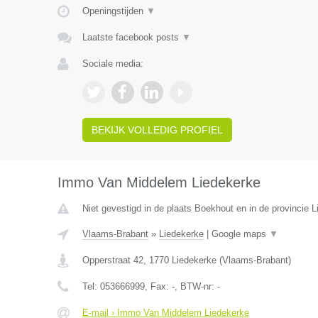
Openingstijden
▼
Laatste facebook posts
▼
Sociale media:
BEKIJK VOLLEDIG PROFIEL
Immo Van Middelem Liedekerke
Niet gevestigd in de plaats Boekhout en in de provincie L
Vlaams-Brabant
»
Liedekerke
|
Google maps
▼
Opperstraat 42
,
1770
Liedekerke
(
Vlaams-Brabant
)
Tel:
053666999
, Fax:
-
, BTW-nr:
-
E-mail › Immo Van Middelem Liedekerke