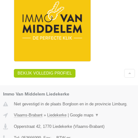
BEKIJK VOLLEDIG PROFIEL
Immo Van Middelem Liedekerke
Niet gevestigd in de plaats Borgloon en in de provincie Limburg.
Vlaams-Brabant
»
Liedekerke
|
Google maps
▼
Opperstraat 42
,
1770
Liedekerke
(
Vlaams-Brabant
)
Tel:
053666999
, Fax:
-
, BTW-nr:
-