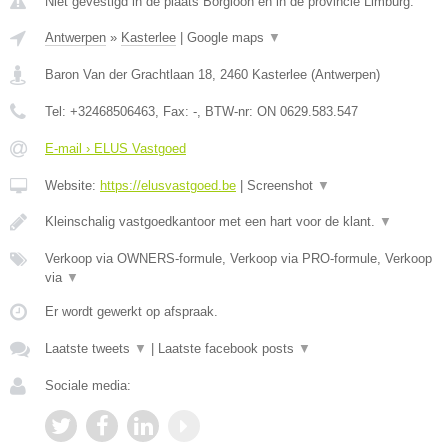
Niet gevestigd in de plaats Borgloon en in de provincie Limburg.
Antwerpen
»
Kasterlee
|
Google maps
▼
Baron Van der Grachtlaan 18
,
2460
Kasterlee
(
Antwerpen
)
Tel:
+32468506463
, Fax:
-
, BTW-nr:
ON 0629.583.547
E-mail › ELUS Vastgoed
Website:
https://elusvastgoed.be
|
Screenshot
▼
Kleinschalig vastgoedkantoor met een hart voor de klant.
▼
Verkoop via OWNERS-formule, Verkoop via PRO-formule, Verkoop
via
▼
Er wordt gewerkt op afspraak.
Laatste tweets
▼
|
Laatste facebook posts
▼
Sociale media: