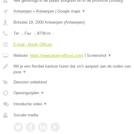
Niet gevestigd in de plaats Borgloon en in de provincie Limburg.
Antwerpen
»
Antwerpen
|
Google maps
▼
Britselei 19
,
2000
Antwerpen
(
Antwerpen
)
Tel:
-
, Fax:
-
, BTW-nr:
-
E-mail › Brody Offices
Website:
https://www.brody-offices.com/
|
Screenshot
▼
Wil je een flexibel kantoor huren dat zich aanpast aan de noden van
jouw
▼
Diensten onbekend
Openingstijden
▼
Introductie video
▼
Sociale media: