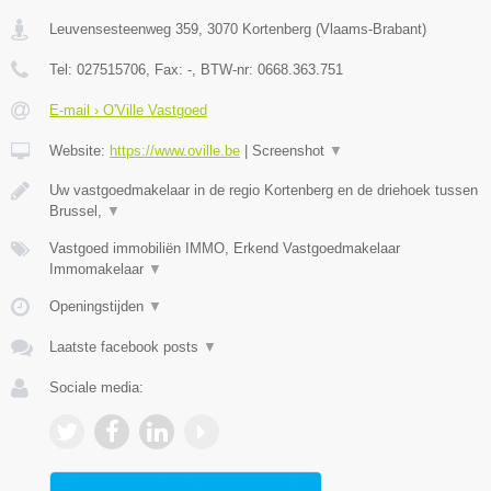
Leuvensesteenweg 359
,
3070
Kortenberg
(
Vlaams-Brabant
)
Tel:
027515706
, Fax:
-
, BTW-nr:
0668.363.751
E-mail › O'Ville Vastgoed
Website:
https://www.oville.be
|
Screenshot
▼
Uw vastgoedmakelaar in de regio Kortenberg en de driehoek tussen
Brussel,
▼
Vastgoed immobiliën IMMO, Erkend Vastgoedmakelaar
Immomakelaar
▼
Openingstijden
▼
Laatste facebook posts
▼
Sociale media: