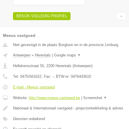
BEKIJK VOLLEDIG PROFIEL
Meeus vastgoed
Niet gevestigd in de plaats Borgloon en in de provincie Limburg.
Antwerpen
»
Herentals
|
Google maps
▼
Hellekensstraat 55
,
2200
Herentals
(
Antwerpen
)
Tel:
0475/561622
, Fax:
-
, BTW-nr:
0476443610
E-mail › Meeus vastgoed
Website:
http://www.meeus-vastgoed.be
|
Screenshot
▼
Nationaal & Internationaal vastgoed - projectontwikkeling & advies
Diensten onbekend