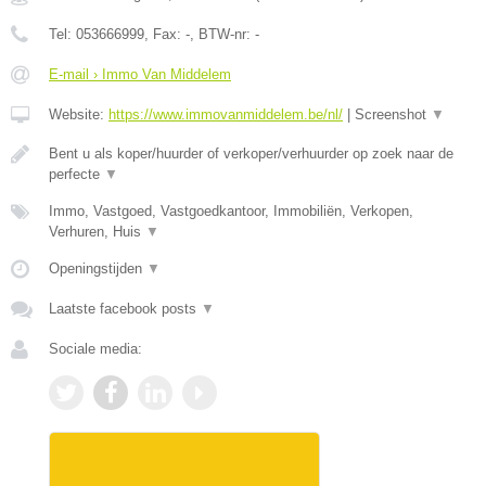
Tel:
053666999
, Fax:
-
, BTW-nr:
-
E-mail › Immo Van Middelem
Website:
https://www.immovanmiddelem.be/nl/
|
Screenshot
▼
Bent u als koper/huurder of verkoper/verhuurder op zoek naar de
perfecte
▼
Immo, Vastgoed, Vastgoedkantoor, Immobiliën, Verkopen,
Verhuren, Huis
▼
Openingstijden
▼
Laatste facebook posts
▼
Sociale media: