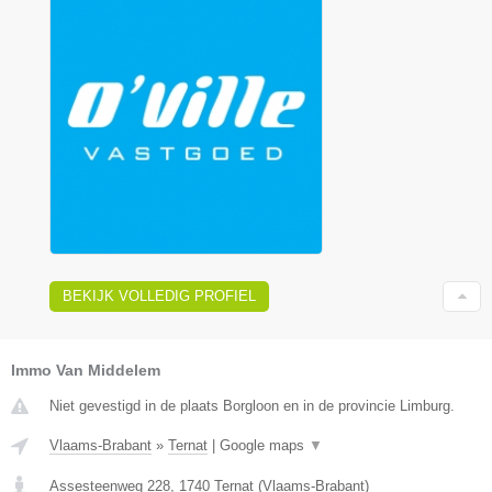
BEKIJK VOLLEDIG PROFIEL
Immo Van Middelem
Niet gevestigd in de plaats Borgloon en in de provincie Limburg.
Vlaams-Brabant
»
Ternat
|
Google maps
▼
Assesteenweg 228
,
1740
Ternat
(
Vlaams-Brabant
)