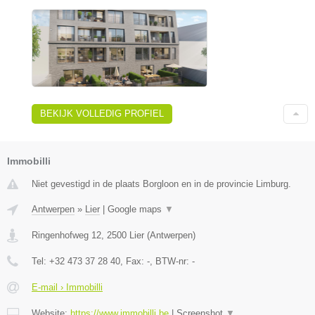
BEKIJK VOLLEDIG PROFIEL
Immobilli
Niet gevestigd in de plaats Borgloon en in de provincie Limburg.
Antwerpen
»
Lier
|
Google maps
▼
Ringenhofweg 12
,
2500
Lier
(
Antwerpen
)
Tel:
+32 473 37 28 40
, Fax:
-
, BTW-nr:
-
E-mail › Immobilli
Website:
https://www.immobilli.be
|
Screenshot
▼