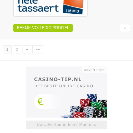
BEKIJK VOLLEDIG PROFIEL
1
2
»
»»
Uw advertentie hier? Mail ons