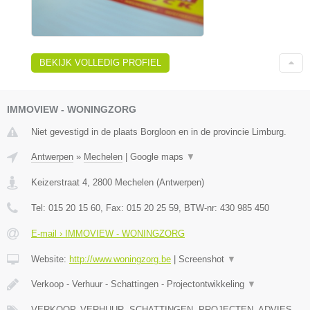
BEKIJK VOLLEDIG PROFIEL
IMMOVIEW - WONINGZORG
Niet gevestigd in de plaats Borgloon en in de provincie Limburg.
Antwerpen
»
Mechelen
|
Google maps
▼
Keizerstraat 4
,
2800
Mechelen
(
Antwerpen
)
Tel:
015 20 15 60
, Fax:
015 20 25 59
, BTW-nr:
430 985 450
E-mail › IMMOVIEW - WONINGZORG
Website:
http://www.woningzorg.be
|
Screenshot
▼
Verkoop - Verhuur - Schattingen - Projectontwikkeling
▼
VERKOOP, VERHUUR, SCHATTINGEN, PROJECTEN, ADVIES,