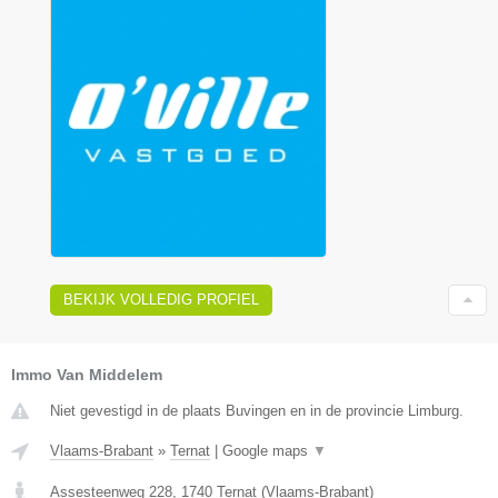
BEKIJK VOLLEDIG PROFIEL
Immo Van Middelem
Niet gevestigd in de plaats Buvingen en in de provincie Limburg.
Vlaams-Brabant
»
Ternat
|
Google maps
▼
Assesteenweg 228
,
1740
Ternat
(
Vlaams-Brabant
)