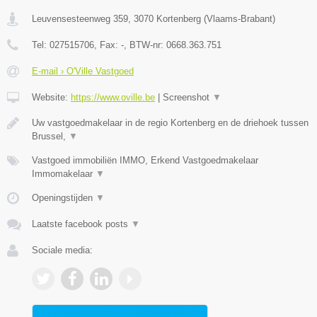
Leuvensesteenweg 359
,
3070
Kortenberg
(
Vlaams-Brabant
)
Tel:
027515706
, Fax:
-
, BTW-nr:
0668.363.751
E-mail › O'Ville Vastgoed
Website:
https://www.oville.be
|
Screenshot
▼
Uw vastgoedmakelaar in de regio Kortenberg en de driehoek tussen
Brussel,
▼
Vastgoed immobiliën IMMO, Erkend Vastgoedmakelaar
Immomakelaar
▼
Openingstijden
▼
Laatste facebook posts
▼
Sociale media: