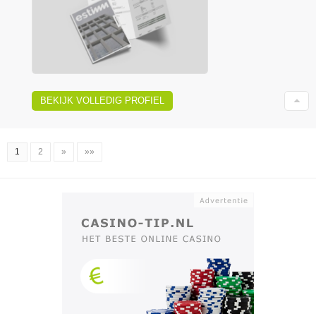
BEKIJK VOLLEDIG PROFIEL
1
2
»
»»