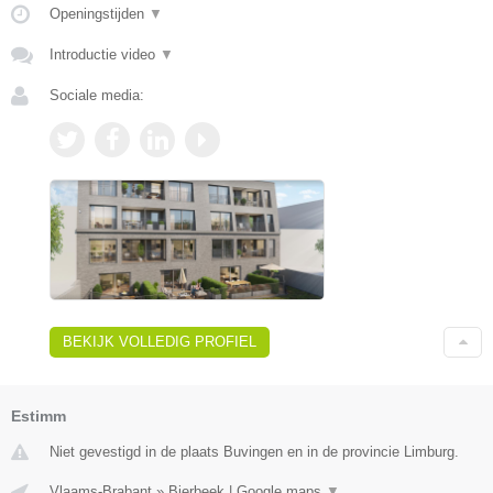
Openingstijden
▼
Introductie video
▼
Sociale media:
BEKIJK VOLLEDIG PROFIEL
Estimm
Niet gevestigd in de plaats Buvingen en in de provincie Limburg.
Vlaams-Brabant
»
Bierbeek
|
Google maps
▼