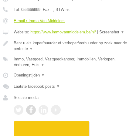
Tel:
053666999
, Fax:
-
, BTW-nr:
-
E-mail › Immo Van Middelem
Website:
https://www.immovanmiddelem.be/nl/
|
Screenshot
▼
Bent u als koper/huurder of verkoper/verhuurder op zoek naar de
perfecte
▼
Immo, Vastgoed, Vastgoedkantoor, Immobiliën, Verkopen,
Verhuren, Huis
▼
Openingstijden
▼
Laatste facebook posts
▼
Sociale media: