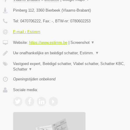
Pimberg 112
,
3360
Bierbeek
(
Vlaams-Brabant
)
Tel:
0470706222
, Fax:
-
, BTW-nr:
0780602253
E-mail › Estimm
Website:
https://www.estimm.be
|
Screenshot
▼
Uw onafhankelijke en beëdigd schatter, Estimm.
▼
Vastgoed expert, Beëdigd schatter, Vlabel schatter, Schatter KBC,
Schatter
▼
Openingstijden onbekend
Sociale media: