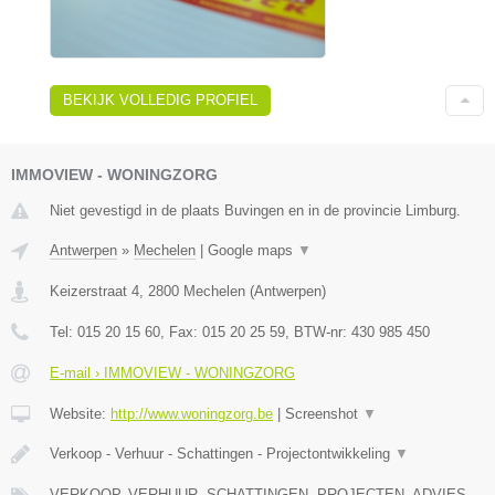
BEKIJK VOLLEDIG PROFIEL
IMMOVIEW - WONINGZORG
Niet gevestigd in de plaats Buvingen en in de provincie Limburg.
Antwerpen
»
Mechelen
|
Google maps
▼
Keizerstraat 4
,
2800
Mechelen
(
Antwerpen
)
Tel:
015 20 15 60
, Fax:
015 20 25 59
, BTW-nr:
430 985 450
E-mail › IMMOVIEW - WONINGZORG
Website:
http://www.woningzorg.be
|
Screenshot
▼
Verkoop - Verhuur - Schattingen - Projectontwikkeling
▼
VERKOOP, VERHUUR, SCHATTINGEN, PROJECTEN, ADVIES,