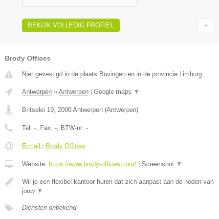
BEKIJK VOLLEDIG PROFIEL
Brody Offices
Niet gevestigd in de plaats Buvingen en in de provincie Limburg.
Antwerpen
»
Antwerpen
|
Google maps
▼
Britselei 19
,
2000
Antwerpen
(
Antwerpen
)
Tel:
-
, Fax:
-
, BTW-nr:
-
E-mail › Brody Offices
Website:
https://www.brody-offices.com/
|
Screenshot
▼
Wil je een flexibel kantoor huren dat zich aanpast aan de noden van
jouw
▼
Diensten onbekend