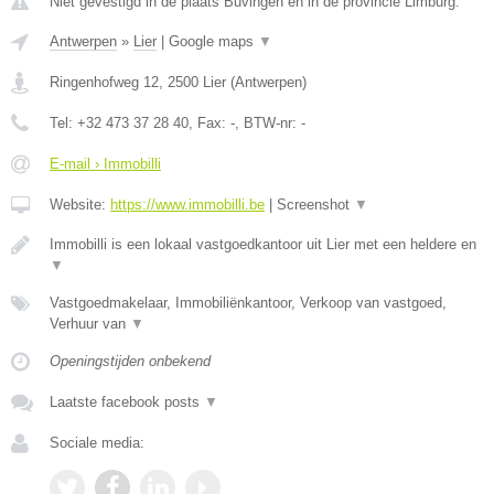
Niet gevestigd in de plaats Buvingen en in de provincie Limburg.
Antwerpen
»
Lier
|
Google maps
▼
Ringenhofweg 12
,
2500
Lier
(
Antwerpen
)
Tel:
+32 473 37 28 40
, Fax:
-
, BTW-nr:
-
E-mail › Immobilli
Website:
https://www.immobilli.be
|
Screenshot
▼
Immobilli is een lokaal vastgoedkantoor uit Lier met een heldere en
▼
Vastgoedmakelaar, Immobiliënkantoor, Verkoop van vastgoed,
Verhuur van
▼
Openingstijden onbekend
Laatste facebook posts
▼
Sociale media: