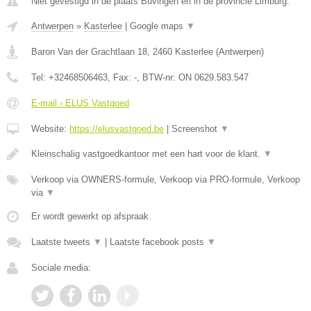
Niet gevestigd in de plaats Buvingen en in de provincie Limburg.
Antwerpen
»
Kasterlee
|
Google maps
▼
Baron Van der Grachtlaan 18
,
2460
Kasterlee
(
Antwerpen
)
Tel:
+32468506463
, Fax:
-
, BTW-nr:
ON 0629.583.547
E-mail › ELUS Vastgoed
Website:
https://elusvastgoed.be
|
Screenshot
▼
Kleinschalig vastgoedkantoor met een hart voor de klant.
▼
Verkoop via OWNERS-formule, Verkoop via PRO-formule, Verkoop
via
▼
Er wordt gewerkt op afspraak.
Laatste tweets
▼
|
Laatste facebook posts
▼
Sociale media: