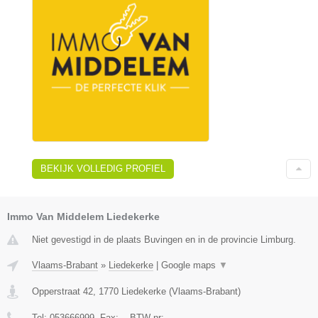
BEKIJK VOLLEDIG PROFIEL
Immo Van Middelem Liedekerke
Niet gevestigd in de plaats Buvingen en in de provincie Limburg.
Vlaams-Brabant
»
Liedekerke
|
Google maps
▼
Opperstraat 42
,
1770
Liedekerke
(
Vlaams-Brabant
)
Tel:
053666999
, Fax:
-
, BTW-nr:
-