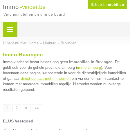
Ik heb
immobilien
Immo
-vinder.be
Vind immobilien bij u in de buurt!
U bent nu hier:
Home
»
Limburg
»
Buvingen
Immo Buvingen
Immo-vinder.be bevat helaas nog geen
immobilien in Buvingen
. Dit
geldt ook voor de gehele provincie Limburg (
immo Limburg
). Voer
bovenaan deze pagina uw postcode in voor de dichtstbijzijnde immobilien
of ga naar
direct contact met immobilien
om via één e-mail in contact te
komen met meerdere immobilien tegelijk. Hieronder worden nu overige
resultaten getoond.
1
2
»
»»
ELUS Vastgoed