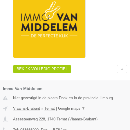
BEKIJK VOLLEDIG PROFIEL
Immo Van Middelem
Niet gevestigd in de plaats Donk en in de provincie Limburg.
Vlaams-Brabant
»
Ternat
|
Google maps
▼
Assesteenweg 228
,
1740
Ternat
(
Vlaams-Brabant
)
Tel:
053666999
, Fax:
-
, BTW-nr:
-