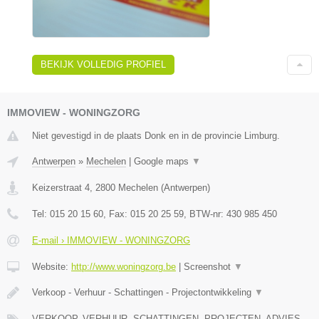
BEKIJK VOLLEDIG PROFIEL
IMMOVIEW - WONINGZORG
Niet gevestigd in de plaats Donk en in de provincie Limburg.
Antwerpen
»
Mechelen
|
Google maps
▼
Keizerstraat 4
,
2800
Mechelen
(
Antwerpen
)
Tel:
015 20 15 60
, Fax:
015 20 25 59
, BTW-nr:
430 985 450
E-mail › IMMOVIEW - WONINGZORG
Website:
http://www.woningzorg.be
|
Screenshot
▼
Verkoop - Verhuur - Schattingen - Projectontwikkeling
▼
VERKOOP, VERHUUR, SCHATTINGEN, PROJECTEN, ADVIES,