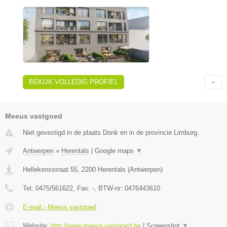
BEKIJK VOLLEDIG PROFIEL
Meeus vastgoed
Niet gevestigd in de plaats Donk en in de provincie Limburg.
Antwerpen
»
Herentals
|
Google maps
▼
Hellekensstraat 55
,
2200
Herentals
(
Antwerpen
)
Tel:
0475/561622
, Fax:
-
, BTW-nr:
0476443610
E-mail › Meeus vastgoed
Website:
http://www.meeus-vastgoed.be
|
Screenshot
▼