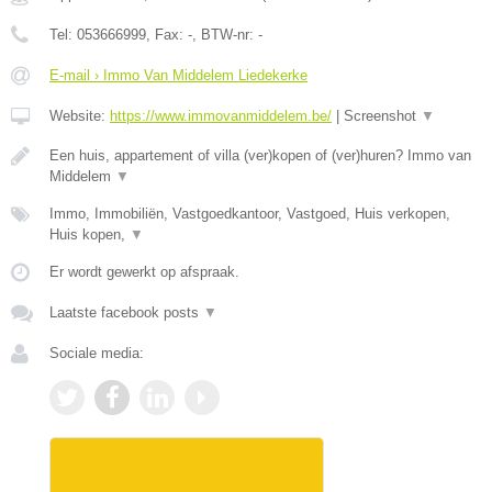
Tel:
053666999
, Fax:
-
, BTW-nr:
-
E-mail › Immo Van Middelem Liedekerke
Website:
https://www.immovanmiddelem.be/
|
Screenshot
▼
Een huis, appartement of villa (ver)kopen of (ver)huren? Immo van
Middelem
▼
Immo, Immobiliën, Vastgoedkantoor, Vastgoed, Huis verkopen,
Huis kopen,
▼
Er wordt gewerkt op afspraak.
Laatste facebook posts
▼
Sociale media: