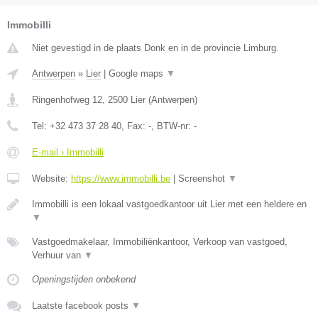
Immobilli
Niet gevestigd in de plaats Donk en in de provincie Limburg.
Antwerpen
»
Lier
|
Google maps
▼
Ringenhofweg 12
,
2500
Lier
(
Antwerpen
)
Tel:
+32 473 37 28 40
, Fax:
-
, BTW-nr:
-
E-mail › Immobilli
Website:
https://www.immobilli.be
|
Screenshot
▼
Immobilli is een lokaal vastgoedkantoor uit Lier met een heldere en
▼
Vastgoedmakelaar, Immobiliënkantoor, Verkoop van vastgoed,
Verhuur van
▼
Openingstijden onbekend
Laatste facebook posts
▼