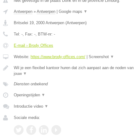
Niet gevestigd in de plaats Donk en in de provincie Limburg.
Antwerpen
»
Antwerpen
|
Google maps
▼
Britselei 19
,
2000
Antwerpen
(
Antwerpen
)
Tel:
-
, Fax:
-
, BTW-nr:
-
E-mail › Brody Offices
Website:
https://www.brody-offices.com/
|
Screenshot
▼
Wil je een flexibel kantoor huren dat zich aanpast aan de noden van
jouw
▼
Diensten onbekend
Openingstijden
▼
Introductie video
▼
Sociale media: