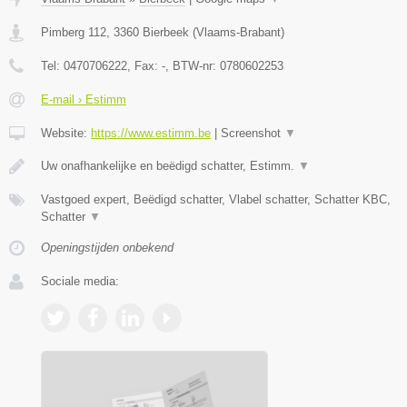
Pimberg 112
,
3360
Bierbeek
(
Vlaams-Brabant
)
Tel:
0470706222
, Fax:
-
, BTW-nr:
0780602253
E-mail › Estimm
Website:
https://www.estimm.be
|
Screenshot
▼
Uw onafhankelijke en beëdigd schatter, Estimm.
▼
Vastgoed expert, Beëdigd schatter, Vlabel schatter, Schatter KBC,
Schatter
▼
Openingstijden onbekend
Sociale media: