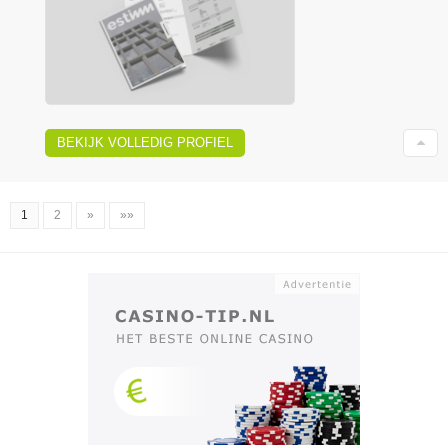
BEKIJK VOLLEDIG PROFIEL
1
2
»
»»