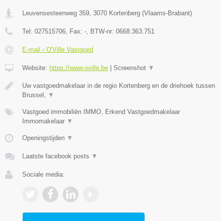
Leuvensesteenweg 359
,
3070
Kortenberg
(
Vlaams-Brabant
)
Tel:
027515706
, Fax:
-
, BTW-nr:
0668.363.751
E-mail › O'Ville Vastgoed
Website:
https://www.oville.be
|
Screenshot
▼
Uw vastgoedmakelaar in de regio Kortenberg en de driehoek tussen
Brussel,
▼
Vastgoed immobiliën IMMO, Erkend Vastgoedmakelaar
Immomakelaar
▼
Openingstijden
▼
Laatste facebook posts
▼
Sociale media: