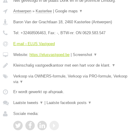
Niet gevestigd in de plaats Donk en in de provincie Limburg.
Antwerpen
»
Kasterlee
|
Google maps
▼
Baron Van der Grachtlaan 18
,
2460
Kasterlee
(
Antwerpen
)
Tel:
+32468506463
, Fax:
-
, BTW-nr:
ON 0629.583.547
E-mail › ELUS Vastgoed
Website:
https://elusvastgoed.be
|
Screenshot
▼
Kleinschalig vastgoedkantoor met een hart voor de klant.
▼
Verkoop via OWNERS-formule, Verkoop via PRO-formule, Verkoop
via
▼
Er wordt gewerkt op afspraak.
Laatste tweets
▼
|
Laatste facebook posts
▼
Sociale media: