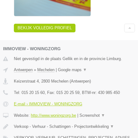
BEKIJK VOLLEDIG PROFIEL
IMMOVIEW - WONINGZORG
Niet gevestigd in de plaats Gellik en in de provincie Limburg.
Antwerpen
»
Mechelen
|
Google maps
▼
Keizerstraat 4
,
2800
Mechelen
(
Antwerpen
)
Tel:
015 20 15 60
, Fax:
015 20 25 59
, BTW-nr:
430 985 450
E-mail › IMMOVIEW - WONINGZORG
Website:
http://www.woningzorg.be
|
Screenshot
▼
Verkoop - Verhuur - Schattingen - Projectontwikkeling
▼
VERKOOP, VERHUUR, SCHATTINGEN, PROJECTEN, ADVIES,