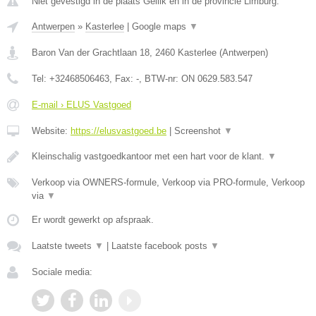
Niet gevestigd in de plaats Gellik en in de provincie Limburg.
Antwerpen
»
Kasterlee
|
Google maps
▼
Baron Van der Grachtlaan 18
,
2460
Kasterlee
(
Antwerpen
)
Tel:
+32468506463
, Fax:
-
, BTW-nr:
ON 0629.583.547
E-mail › ELUS Vastgoed
Website:
https://elusvastgoed.be
|
Screenshot
▼
Kleinschalig vastgoedkantoor met een hart voor de klant.
▼
Verkoop via OWNERS-formule, Verkoop via PRO-formule, Verkoop
via
▼
Er wordt gewerkt op afspraak.
Laatste tweets
▼
|
Laatste facebook posts
▼
Sociale media: