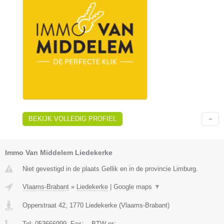
BEKIJK VOLLEDIG PROFIEL
Immo Van Middelem Liedekerke
Niet gevestigd in de plaats Gellik en in de provincie Limburg.
Vlaams-Brabant
»
Liedekerke
|
Google maps
▼
Opperstraat 42
,
1770
Liedekerke
(
Vlaams-Brabant
)
Tel:
053666999
, Fax:
-
, BTW-nr:
-