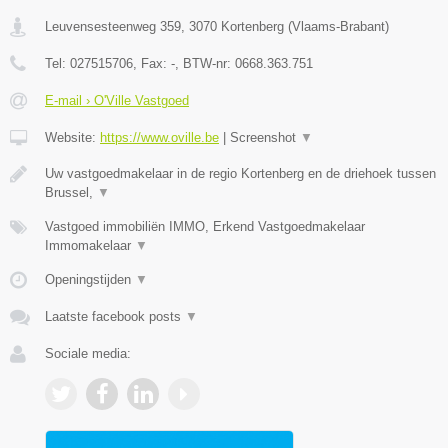
Leuvensesteenweg 359
,
3070
Kortenberg
(
Vlaams-Brabant
)
Tel:
027515706
, Fax:
-
, BTW-nr:
0668.363.751
E-mail › O'Ville Vastgoed
Website:
https://www.oville.be
|
Screenshot
▼
Uw vastgoedmakelaar in de regio Kortenberg en de driehoek tussen
Brussel,
▼
Vastgoed immobiliën IMMO, Erkend Vastgoedmakelaar
Immomakelaar
▼
Openingstijden
▼
Laatste facebook posts
▼
Sociale media: