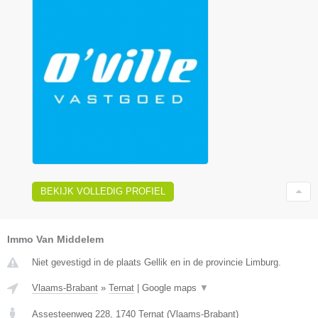
BEKIJK VOLLEDIG PROFIEL
Immo Van Middelem
Niet gevestigd in de plaats Gellik en in de provincie Limburg.
Vlaams-Brabant
»
Ternat
|
Google maps
▼
Assesteenweg 228
,
1740
Ternat
(
Vlaams-Brabant
)