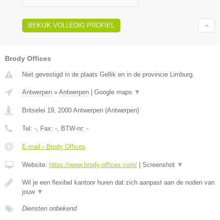
BEKIJK VOLLEDIG PROFIEL
Brody Offices
Niet gevestigd in de plaats Gellik en in de provincie Limburg.
Antwerpen
»
Antwerpen
|
Google maps
▼
Britselei 19
,
2000
Antwerpen
(
Antwerpen
)
Tel:
-
, Fax:
-
, BTW-nr:
-
E-mail › Brody Offices
Website:
https://www.brody-offices.com/
|
Screenshot
▼
Wil je een flexibel kantoor huren dat zich aanpast aan de noden van
jouw
▼
Diensten onbekend