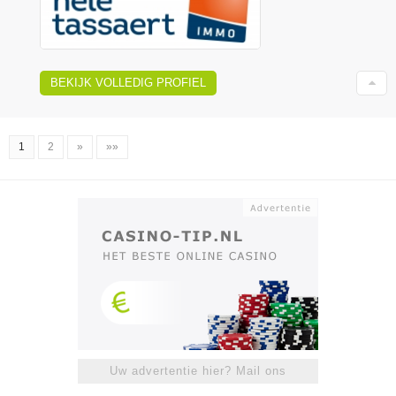
BEKIJK VOLLEDIG PROFIEL
1
2
»
»»
Uw advertentie hier? Mail ons