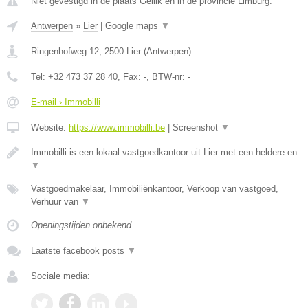
Niet gevestigd in de plaats Gellik en in de provincie Limburg.
Antwerpen
»
Lier
|
Google maps
▼
Ringenhofweg 12
,
2500
Lier
(
Antwerpen
)
Tel:
+32 473 37 28 40
, Fax:
-
, BTW-nr:
-
E-mail › Immobilli
Website:
https://www.immobilli.be
|
Screenshot
▼
Immobilli is een lokaal vastgoedkantoor uit Lier met een heldere en
▼
Vastgoedmakelaar, Immobiliënkantoor, Verkoop van vastgoed,
Verhuur van
▼
Openingstijden onbekend
Laatste facebook posts
▼
Sociale media: