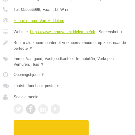
Tel:
053666999
, Fax:
-
, BTW-nr:
-
E-mail › Immo Van Middelem
Website:
https://www.immovanmiddelem.be/nl/
|
Screenshot
▼
Bent u als koper/huurder of verkoper/verhuurder op zoek naar de
perfecte
▼
Immo, Vastgoed, Vastgoedkantoor, Immobiliën, Verkopen,
Verhuren, Huis
▼
Openingstijden
▼
Laatste facebook posts
▼
Sociale media: