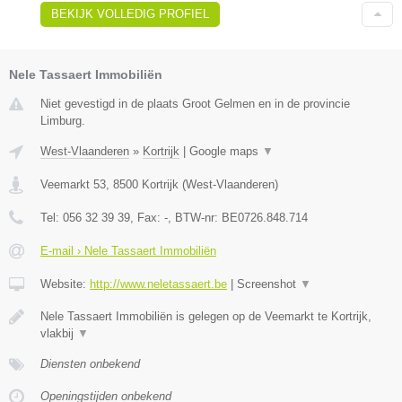
BEKIJK VOLLEDIG PROFIEL
Nele Tassaert Immobiliën
Niet gevestigd in de plaats Groot Gelmen en in de provincie
Limburg.
West-Vlaanderen
»
Kortrijk
|
Google maps
▼
Veemarkt 53
,
8500
Kortrijk
(
West-Vlaanderen
)
Tel:
056 32 39 39
, Fax:
-
, BTW-nr:
BE0726.848.714
E-mail › Nele Tassaert Immobiliën
Website:
http://www.neletassaert.be
|
Screenshot
▼
Nele Tassaert Immobiliën is gelegen op de Veemarkt te Kortrijk,
vlakbij
▼
Diensten onbekend
Openingstijden onbekend