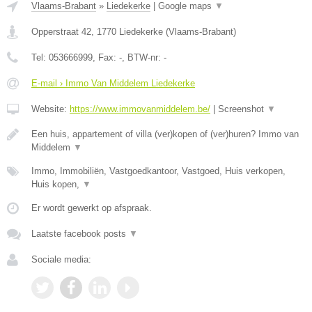
Vlaams-Brabant
»
Liedekerke
|
Google maps
▼
Opperstraat 42
,
1770
Liedekerke
(
Vlaams-Brabant
)
Tel:
053666999
, Fax:
-
, BTW-nr:
-
E-mail › Immo Van Middelem Liedekerke
Website:
https://www.immovanmiddelem.be/
|
Screenshot
▼
Een huis, appartement of villa (ver)kopen of (ver)huren? Immo van
Middelem
▼
Immo, Immobiliën, Vastgoedkantoor, Vastgoed, Huis verkopen,
Huis kopen,
▼
Er wordt gewerkt op afspraak.
Laatste facebook posts
▼
Sociale media: