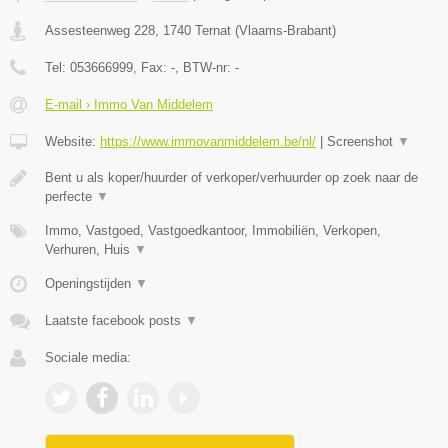
Assesteenweg 228
,
1740
Ternat
(
Vlaams-Brabant
)
Tel:
053666999
, Fax:
-
, BTW-nr:
-
E-mail › Immo Van Middelem
Website:
https://www.immovanmiddelem.be/nl/
|
Screenshot
▼
Bent u als koper/huurder of verkoper/verhuurder op zoek naar de
perfecte
▼
Immo, Vastgoed, Vastgoedkantoor, Immobiliën, Verkopen,
Verhuren, Huis
▼
Openingstijden
▼
Laatste facebook posts
▼
Sociale media: