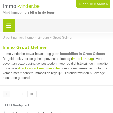
Ik heb
immobilien
Immo
-vinder.be
Vind immobilien bij u in de buurt!
U bent nu hier:
Home
»
Limburg
»
Groot Gelmen
Immo Groot Gelmen
Immo-vinder.be bevat helaas nog geen
immobilien in Groot Gelmen
.
Dit geldt ook voor de gehele provincie Limburg (
immo Limburg
). Voer
bovenaan deze pagina uw postcode in voor de dichtstbijzijnde immobilien
of ga naar
direct contact met immobilien
om via één e-mail in contact te
komen met meerdere immobilien tegelijk. Hieronder worden nu overige
resultaten getoond.
1
2
»
»»
ELUS Vastgoed