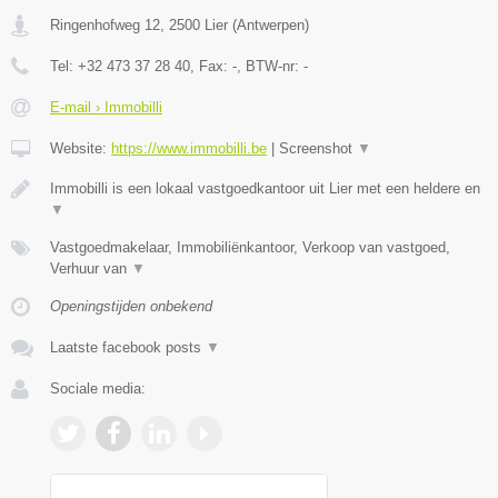
Ringenhofweg 12
,
2500
Lier
(
Antwerpen
)
Tel:
+32 473 37 28 40
, Fax:
-
, BTW-nr:
-
E-mail › Immobilli
Website:
https://www.immobilli.be
|
Screenshot
▼
Immobilli is een lokaal vastgoedkantoor uit Lier met een heldere en
▼
Vastgoedmakelaar, Immobiliënkantoor, Verkoop van vastgoed,
Verhuur van
▼
Openingstijden onbekend
Laatste facebook posts
▼
Sociale media: