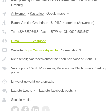
Niet gevestigd in de plaats Groot Gelmen en in de provincie
Limburg.
Antwerpen
»
Kasterlee
|
Google maps
▼
Baron Van der Grachtlaan 18
,
2460
Kasterlee
(
Antwerpen
)
Tel:
+32468506463
, Fax:
-
, BTW-nr:
ON 0629.583.547
E-mail › ELUS Vastgoed
Website:
https://elusvastgoed.be
|
Screenshot
▼
Kleinschalig vastgoedkantoor met een hart voor de klant.
▼
Verkoop via OWNERS-formule, Verkoop via PRO-formule, Verkoop
via
▼
Er wordt gewerkt op afspraak.
Laatste tweets
▼
|
Laatste facebook posts
▼
Sociale media: