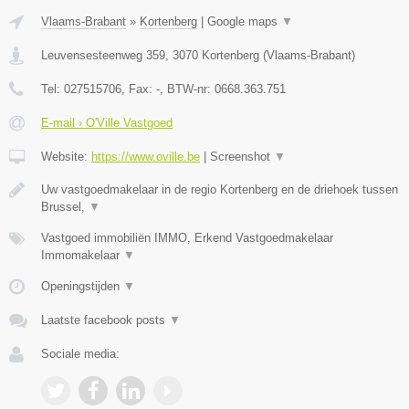
Vlaams-Brabant
»
Kortenberg
|
Google maps
▼
Leuvensesteenweg 359
,
3070
Kortenberg
(
Vlaams-Brabant
)
Tel:
027515706
, Fax:
-
, BTW-nr:
0668.363.751
E-mail › O'Ville Vastgoed
Website:
https://www.oville.be
|
Screenshot
▼
Uw vastgoedmakelaar in de regio Kortenberg en de driehoek tussen
Brussel,
▼
Vastgoed immobiliën IMMO, Erkend Vastgoedmakelaar
Immomakelaar
▼
Openingstijden
▼
Laatste facebook posts
▼
Sociale media: