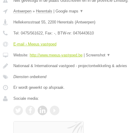
Niet gevestigd in de plaats Gutschoven en in de provincie Limburg.
Antwerpen
»
Herentals
|
Google maps
▼
Hellekensstraat 55
,
2200
Herentals
(
Antwerpen
)
Tel:
0475/561622
, Fax:
-
, BTW-nr:
0476443610
E-mail › Meeus vastgoed
Website:
http://www.meeus-vastgoed.be
|
Screenshot
▼
Nationaal & Internationaal vastgoed - projectontwikkeling & advies
Diensten onbekend
Er wordt gewerkt op afspraak.
Sociale media: