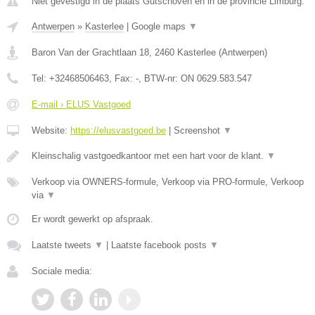
Niet gevestigd in de plaats Gutschoven en in de provincie Limburg.
Antwerpen
»
Kasterlee
|
Google maps
▼
Baron Van der Grachtlaan 18
,
2460
Kasterlee
(
Antwerpen
)
Tel:
+32468506463
, Fax:
-
, BTW-nr:
ON 0629.583.547
E-mail › ELUS Vastgoed
Website:
https://elusvastgoed.be
|
Screenshot
▼
Kleinschalig vastgoedkantoor met een hart voor de klant.
▼
Verkoop via OWNERS-formule, Verkoop via PRO-formule, Verkoop
via
▼
Er wordt gewerkt op afspraak.
Laatste tweets
▼
|
Laatste facebook posts
▼
Sociale media: