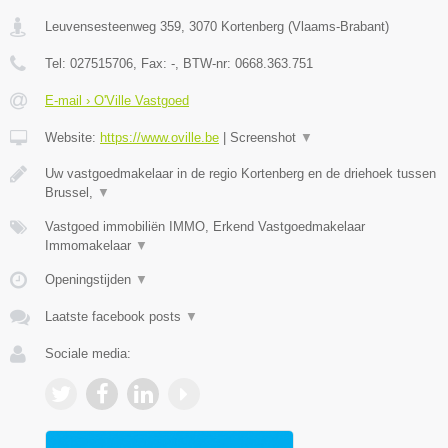
Leuvensesteenweg 359
,
3070
Kortenberg
(
Vlaams-Brabant
)
Tel:
027515706
, Fax:
-
, BTW-nr:
0668.363.751
E-mail › O'Ville Vastgoed
Website:
https://www.oville.be
|
Screenshot
▼
Uw vastgoedmakelaar in de regio Kortenberg en de driehoek tussen
Brussel,
▼
Vastgoed immobiliën IMMO, Erkend Vastgoedmakelaar
Immomakelaar
▼
Openingstijden
▼
Laatste facebook posts
▼
Sociale media: