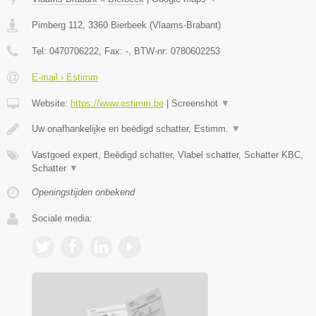
Pimberg 112
,
3360
Bierbeek
(
Vlaams-Brabant
)
Tel:
0470706222
, Fax:
-
, BTW-nr:
0780602253
E-mail › Estimm
Website:
https://www.estimm.be
|
Screenshot
▼
Uw onafhankelijke en beëdigd schatter, Estimm.
▼
Vastgoed expert, Beëdigd schatter, Vlabel schatter, Schatter KBC,
Schatter
▼
Openingstijden onbekend
Sociale media: