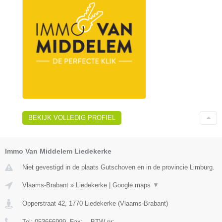
BEKIJK VOLLEDIG PROFIEL
Immo Van Middelem Liedekerke
Niet gevestigd in de plaats Gutschoven en in de provincie Limburg.
Vlaams-Brabant
»
Liedekerke
|
Google maps
▼
Opperstraat 42
,
1770
Liedekerke
(
Vlaams-Brabant
)
Tel:
053666999
, Fax:
-
, BTW-nr:
-