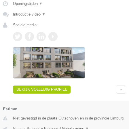
Openingstijden
▼
Introductie video
▼
Sociale media:
BEKIJK VOLLEDIG PROFIEL
Estimm
Niet gevestigd in de plaats Gutschoven en in de provincie Limburg.
Vlaams-Brabant
»
Bierbeek
|
Google maps
▼