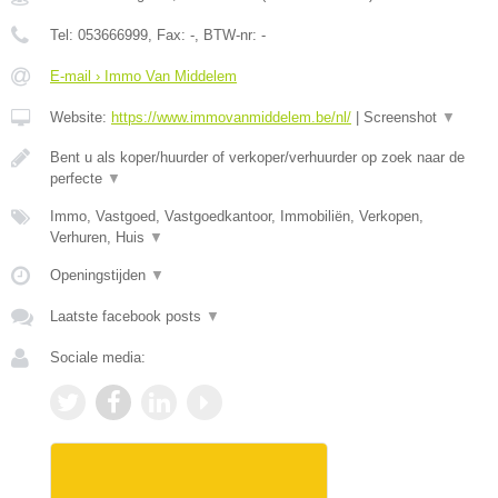
Tel:
053666999
, Fax:
-
, BTW-nr:
-
E-mail › Immo Van Middelem
Website:
https://www.immovanmiddelem.be/nl/
|
Screenshot
▼
Bent u als koper/huurder of verkoper/verhuurder op zoek naar de
perfecte
▼
Immo, Vastgoed, Vastgoedkantoor, Immobiliën, Verkopen,
Verhuren, Huis
▼
Openingstijden
▼
Laatste facebook posts
▼
Sociale media: