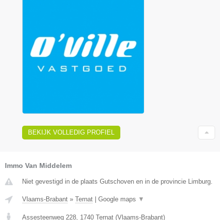
BEKIJK VOLLEDIG PROFIEL
Immo Van Middelem
Niet gevestigd in de plaats Gutschoven en in de provincie Limburg.
Vlaams-Brabant
»
Ternat
|
Google maps
▼
Assesteenweg 228
,
1740
Ternat
(
Vlaams-Brabant
)