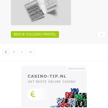
BEKIJK VOLLEDIG PROFIEL
1
2
»
»»