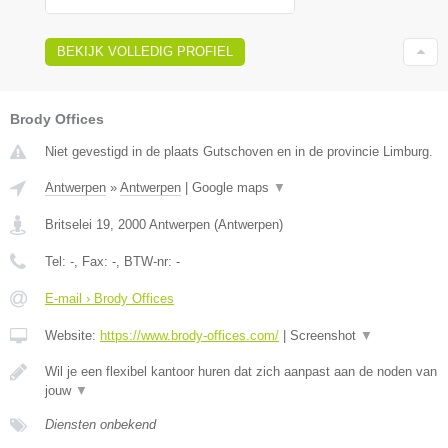
BEKIJK VOLLEDIG PROFIEL
Brody Offices
Niet gevestigd in de plaats Gutschoven en in de provincie Limburg.
Antwerpen
»
Antwerpen
|
Google maps
▼
Britselei 19
,
2000
Antwerpen
(
Antwerpen
)
Tel:
-
, Fax:
-
, BTW-nr:
-
E-mail › Brody Offices
Website:
https://www.brody-offices.com/
|
Screenshot
▼
Wil je een flexibel kantoor huren dat zich aanpast aan de noden van
jouw
▼
Diensten onbekend