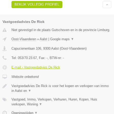
BEKIJK VOLLEDIG PROFIEL
Vastgoedadvies De Rick
Niet gevestigd in de plaats Gutschoven en in de provincie Limburg.
Oost-Vlaanderen
»
Aalst
|
Google maps
▼
Capucienenlaan 106
,
9300
Aalst
(
Oost-Vlaanderen
)
Tel:
053/70.23.67
, Fax:
-
, BTW-nr:
-
E-mail › Vastgoedadvies De Rick
Website onbekend
Vastgoedadvies De Rick is voor het kopen en verkopen van immo
in Aalst en
▼
Vastgoed, Immo, Verkopen, Verhuren, Huren, Kopen, Huis
verkopen, Woning
▼
Openingstijden
▼