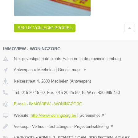
BEKIJK VOLLEDIG PROFIEL
IMMOVIEW - WONINGZORG
Niet gevestigd in de plaats Halen en in de provincie Limburg.
Antwerpen
»
Mechelen
|
Google maps
▼
Keizerstraat 4
,
2800
Mechelen
(
Antwerpen
)
Tel:
015 20 15 60
, Fax:
015 20 25 59
, BTW-nr:
430 985 450
E-mail › IMMOVIEW - WONINGZORG
Website:
http://www.woningzorg.be
|
Screenshot
▼
Verkoop - Verhuur - Schattingen - Projectontwikkeling
▼
VERKOOP, VERHUUR, SCHATTINGEN, PROJECTEN, ADVIES,