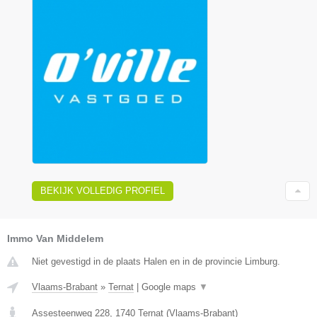
BEKIJK VOLLEDIG PROFIEL
Immo Van Middelem
Niet gevestigd in de plaats Halen en in de provincie Limburg.
Vlaams-Brabant
»
Ternat
|
Google maps
▼
Assesteenweg 228
,
1740
Ternat
(
Vlaams-Brabant
)