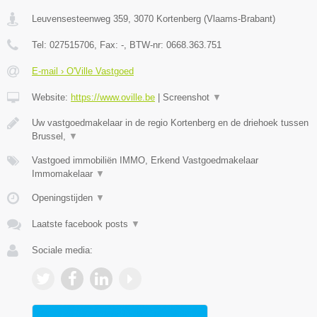
Leuvensesteenweg 359
,
3070
Kortenberg
(
Vlaams-Brabant
)
Tel:
027515706
, Fax:
-
, BTW-nr:
0668.363.751
E-mail › O'Ville Vastgoed
Website:
https://www.oville.be
|
Screenshot
▼
Uw vastgoedmakelaar in de regio Kortenberg en de driehoek tussen
Brussel,
▼
Vastgoed immobiliën IMMO, Erkend Vastgoedmakelaar
Immomakelaar
▼
Openingstijden
▼
Laatste facebook posts
▼
Sociale media: