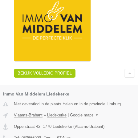
BEKIJK VOLLEDIG PROFIEL
Immo Van Middelem Liedekerke
Niet gevestigd in de plaats Halen en in de provincie Limburg.
Vlaams-Brabant
»
Liedekerke
|
Google maps
▼
Opperstraat 42
,
1770
Liedekerke
(
Vlaams-Brabant
)
Tel:
053666999
, Fax:
-
, BTW-nr:
-