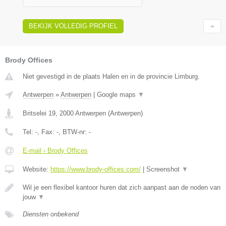
BEKIJK VOLLEDIG PROFIEL
Brody Offices
Niet gevestigd in de plaats Halen en in de provincie Limburg.
Antwerpen
»
Antwerpen
|
Google maps
▼
Britselei 19
,
2000
Antwerpen
(
Antwerpen
)
Tel:
-
, Fax:
-
, BTW-nr:
-
E-mail › Brody Offices
Website:
https://www.brody-offices.com/
|
Screenshot
▼
Wil je een flexibel kantoor huren dat zich aanpast aan de noden van
jouw
▼
Diensten onbekend