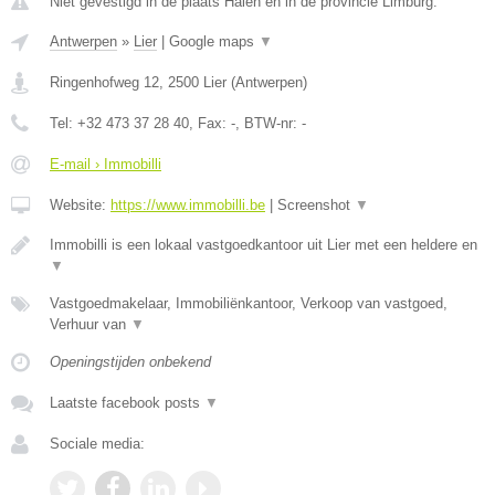
Niet gevestigd in de plaats Halen en in de provincie Limburg.
Antwerpen
»
Lier
|
Google maps
▼
Ringenhofweg 12
,
2500
Lier
(
Antwerpen
)
Tel:
+32 473 37 28 40
, Fax:
-
, BTW-nr:
-
E-mail › Immobilli
Website:
https://www.immobilli.be
|
Screenshot
▼
Immobilli is een lokaal vastgoedkantoor uit Lier met een heldere en
▼
Vastgoedmakelaar, Immobiliënkantoor, Verkoop van vastgoed,
Verhuur van
▼
Openingstijden onbekend
Laatste facebook posts
▼
Sociale media: