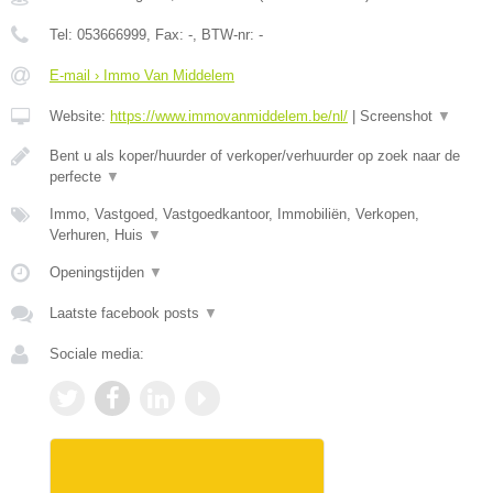
Tel:
053666999
, Fax:
-
, BTW-nr:
-
E-mail › Immo Van Middelem
Website:
https://www.immovanmiddelem.be/nl/
|
Screenshot
▼
Bent u als koper/huurder of verkoper/verhuurder op zoek naar de
perfecte
▼
Immo, Vastgoed, Vastgoedkantoor, Immobiliën, Verkopen,
Verhuren, Huis
▼
Openingstijden
▼
Laatste facebook posts
▼
Sociale media: