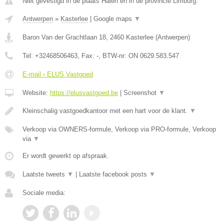
Niet gevestigd in de plaats Halen en in de provincie Limburg.
Antwerpen
»
Kasterlee
|
Google maps
▼
Baron Van der Grachtlaan 18
,
2460
Kasterlee
(
Antwerpen
)
Tel:
+32468506463
, Fax:
-
, BTW-nr:
ON 0629.583.547
E-mail › ELUS Vastgoed
Website:
https://elusvastgoed.be
|
Screenshot
▼
Kleinschalig vastgoedkantoor met een hart voor de klant.
▼
Verkoop via OWNERS-formule, Verkoop via PRO-formule, Verkoop
via
▼
Er wordt gewerkt op afspraak.
Laatste tweets
▼
|
Laatste facebook posts
▼
Sociale media: