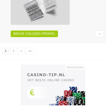
BEKIJK VOLLEDIG PROFIEL
1
2
»
»»