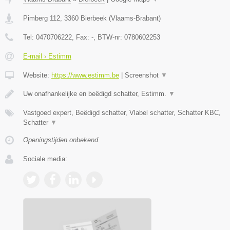
Pimberg 112
,
3360
Bierbeek
(
Vlaams-Brabant
)
Tel:
0470706222
, Fax:
-
, BTW-nr:
0780602253
E-mail › Estimm
Website:
https://www.estimm.be
|
Screenshot
▼
Uw onafhankelijke en beëdigd schatter, Estimm.
▼
Vastgoed expert, Beëdigd schatter, Vlabel schatter, Schatter KBC,
Schatter
▼
Openingstijden onbekend
Sociale media: