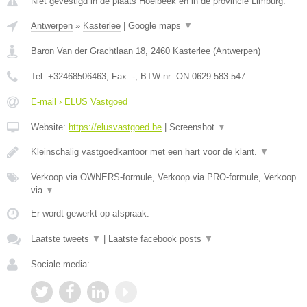
Niet gevestigd in de plaats Hoelbeek en in de provincie Limburg.
Antwerpen
»
Kasterlee
|
Google maps
▼
Baron Van der Grachtlaan 18
,
2460
Kasterlee
(
Antwerpen
)
Tel:
+32468506463
, Fax:
-
, BTW-nr:
ON 0629.583.547
E-mail › ELUS Vastgoed
Website:
https://elusvastgoed.be
|
Screenshot
▼
Kleinschalig vastgoedkantoor met een hart voor de klant.
▼
Verkoop via OWNERS-formule, Verkoop via PRO-formule, Verkoop
via
▼
Er wordt gewerkt op afspraak.
Laatste tweets
▼
|
Laatste facebook posts
▼
Sociale media: