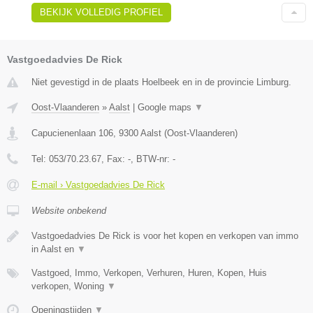
BEKIJK VOLLEDIG PROFIEL
Vastgoedadvies De Rick
Niet gevestigd in de plaats Hoelbeek en in de provincie Limburg.
Oost-Vlaanderen
»
Aalst
|
Google maps
▼
Capucienenlaan 106
,
9300
Aalst
(
Oost-Vlaanderen
)
Tel:
053/70.23.67
, Fax:
-
, BTW-nr:
-
E-mail › Vastgoedadvies De Rick
Website onbekend
Vastgoedadvies De Rick is voor het kopen en verkopen van immo
in Aalst en
▼
Vastgoed, Immo, Verkopen, Verhuren, Huren, Kopen, Huis
verkopen, Woning
▼
Openingstijden
▼