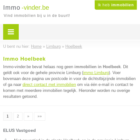
Ik heb
immobilien
Immo
-vinder.be
Vind immobilien bij u in de buurt!
U bent nu hier:
Home
»
Limburg
»
Hoelbeek
Immo Hoelbeek
Immo-vinder.be bevat helaas nog geen
immobilien in Hoelbeek
. Dit
geldt ook voor de gehele provincie Limburg (
immo Limburg
). Voer
bovenaan deze pagina uw postcode in voor de dichtstbijzijnde immobilien
of ga naar
direct contact met immobilien
om via één e-mail in contact te
komen met meerdere immobilien tegelijk. Hieronder worden nu overige
resultaten getoond.
1
2
»
»»
ELUS Vastgoed