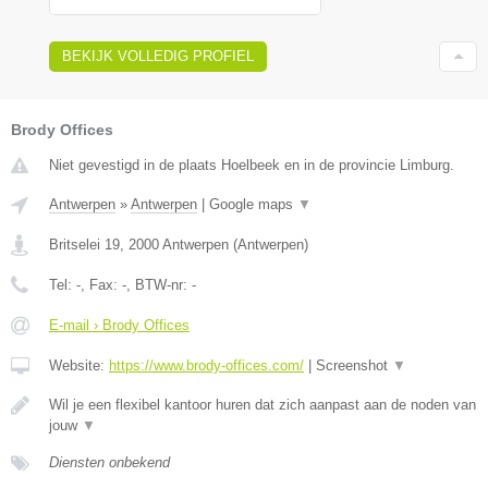
BEKIJK VOLLEDIG PROFIEL
Brody Offices
Niet gevestigd in de plaats Hoelbeek en in de provincie Limburg.
Antwerpen
»
Antwerpen
|
Google maps
▼
Britselei 19
,
2000
Antwerpen
(
Antwerpen
)
Tel:
-
, Fax:
-
, BTW-nr:
-
E-mail › Brody Offices
Website:
https://www.brody-offices.com/
|
Screenshot
▼
Wil je een flexibel kantoor huren dat zich aanpast aan de noden van
jouw
▼
Diensten onbekend