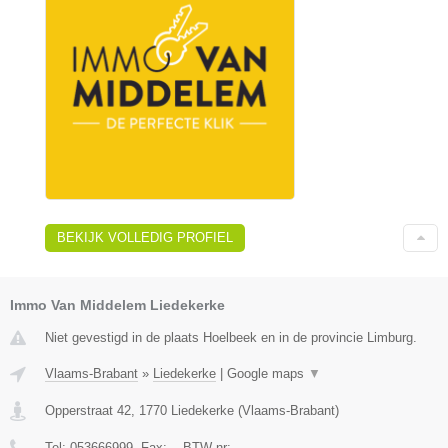
BEKIJK VOLLEDIG PROFIEL
Immo Van Middelem Liedekerke
Niet gevestigd in de plaats Hoelbeek en in de provincie Limburg.
Vlaams-Brabant
»
Liedekerke
|
Google maps
▼
Opperstraat 42
,
1770
Liedekerke
(
Vlaams-Brabant
)
Tel:
053666999
, Fax:
-
, BTW-nr:
-