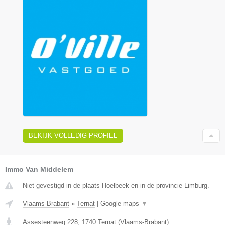
BEKIJK VOLLEDIG PROFIEL
Immo Van Middelem
Niet gevestigd in de plaats Hoelbeek en in de provincie Limburg.
Vlaams-Brabant
»
Ternat
|
Google maps
▼
Assesteenweg 228
,
1740
Ternat
(
Vlaams-Brabant
)