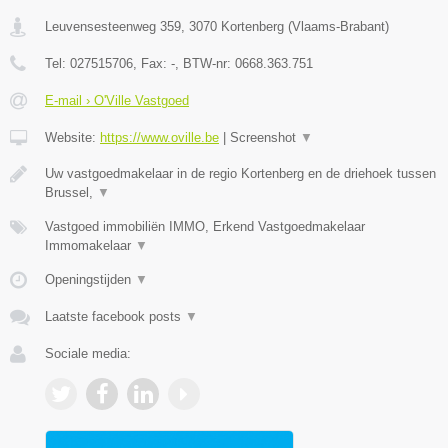
Leuvensesteenweg 359
,
3070
Kortenberg
(
Vlaams-Brabant
)
Tel:
027515706
, Fax:
-
, BTW-nr:
0668.363.751
E-mail › O'Ville Vastgoed
Website:
https://www.oville.be
|
Screenshot
▼
Uw vastgoedmakelaar in de regio Kortenberg en de driehoek tussen
Brussel,
▼
Vastgoed immobiliën IMMO, Erkend Vastgoedmakelaar
Immomakelaar
▼
Openingstijden
▼
Laatste facebook posts
▼
Sociale media: