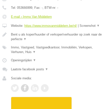
Tel:
053666999
, Fax:
-
, BTW-nr:
-
E-mail › Immo Van Middelem
Website:
https://www.immovanmiddelem.be/nl/
|
Screenshot
▼
Bent u als koper/huurder of verkoper/verhuurder op zoek naar de
perfecte
▼
Immo, Vastgoed, Vastgoedkantoor, Immobiliën, Verkopen,
Verhuren, Huis
▼
Openingstijden
▼
Laatste facebook posts
▼
Sociale media: