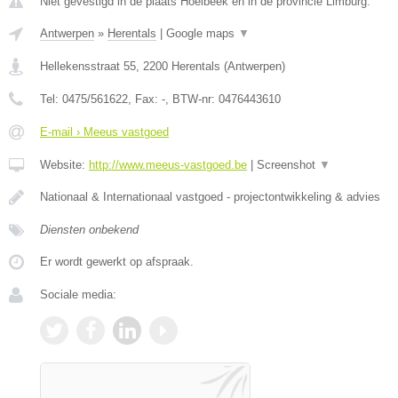
Niet gevestigd in de plaats Hoelbeek en in de provincie Limburg.
Antwerpen
»
Herentals
|
Google maps
▼
Hellekensstraat 55
,
2200
Herentals
(
Antwerpen
)
Tel:
0475/561622
, Fax:
-
, BTW-nr:
0476443610
E-mail › Meeus vastgoed
Website:
http://www.meeus-vastgoed.be
|
Screenshot
▼
Nationaal & Internationaal vastgoed - projectontwikkeling & advies
Diensten onbekend
Er wordt gewerkt op afspraak.
Sociale media: