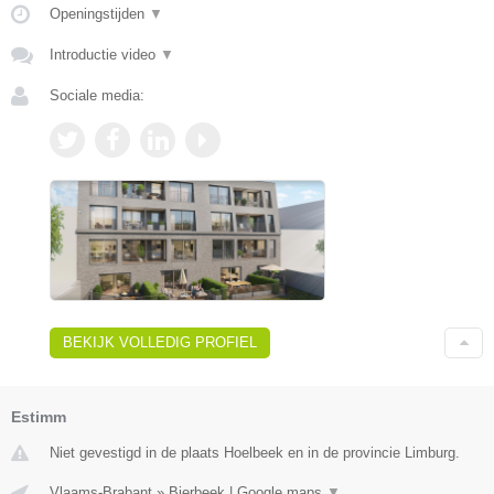
Openingstijden
▼
Introductie video
▼
Sociale media:
BEKIJK VOLLEDIG PROFIEL
Estimm
Niet gevestigd in de plaats Hoelbeek en in de provincie Limburg.
Vlaams-Brabant
»
Bierbeek
|
Google maps
▼