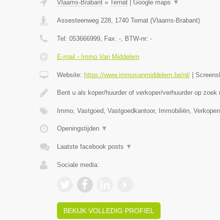
Vlaams-Brabant
»
Ternat
|
Google maps
▼
Assesteenweg 228
,
1740
Ternat
(
Vlaams-Brabant
)
Tel:
053666999
, Fax:
-
, BTW-nr:
-
E-mail › Immo Van Middelem
Website:
https://www.immovanmiddelem.be/nl/
|
Screens
Bent u als koper/huurder of verkoper/verhuurder op zoek
Immo, Vastgoed, Vastgoedkantoor, Immobiliën, Verkopen
Openingstijden
▼
Laatste facebook posts
▼
Sociale media:
BEKIJK VOLLEDIG PROFIEL