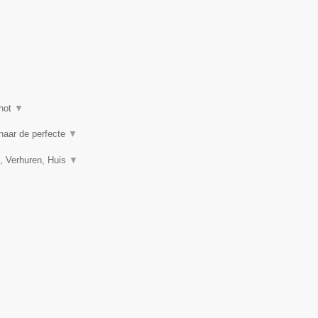
hot
▼
 naar de perfecte
▼
, Verhuren, Huis
▼