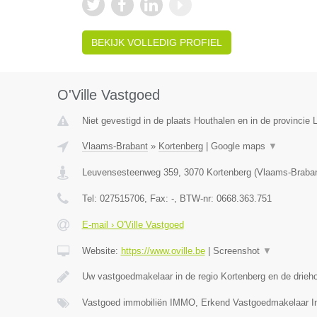
BEKIJK VOLLEDIG PROFIEL
O'Ville Vastgoed
Niet gevestigd in de plaats Houthalen en in de provincie 
Vlaams-Brabant
»
Kortenberg
|
Google maps
▼
Leuvensesteenweg 359
,
3070
Kortenberg
(
Vlaams-Braba
Tel:
027515706
, Fax:
-
, BTW-nr:
0668.363.751
E-mail › O'Ville Vastgoed
Website:
https://www.oville.be
|
Screenshot
▼
Uw vastgoedmakelaar in de regio Kortenberg en de drieh
Vastgoed immobiliën IMMO, Erkend Vastgoedmakelaar