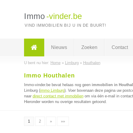
Immo
-vinder.be
VIND IMMOBILIEN BIJ U IN DE BUURT!
Nieuws
Zoeken
Contact
U bent nu hier:
Home
»
Limburg
»
Houthalen
Immo Houthalen
Immo-vinder.be bevat helaas nog geen
immobilien in Houtha
Limburg (
immo Limburg
). Voer bovenaan deze pagina uw postcod
naar
direct contact met immobilien
om via één e-mail in contac
Hieronder worden nu overige resultaten getoond.
1
2
»
»»