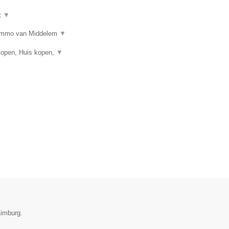
t
▼
n? Immo van Middelem
▼
kopen, Huis kopen,
▼
Limburg.