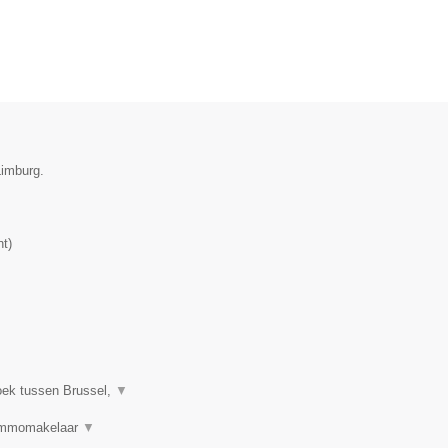
Limburg.
nt
)
oek tussen Brussel,
▼
 Immomakelaar
▼