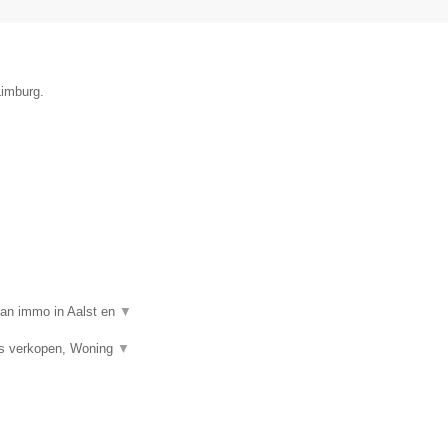
Limburg.
van immo in Aalst en
▼
is verkopen, Woning
▼