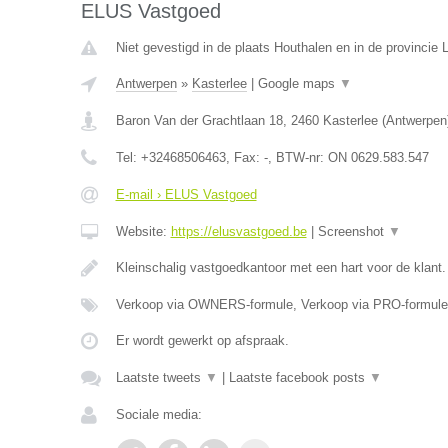
ELUS Vastgoed
Niet gevestigd in de plaats Houthalen en in de provincie 
Antwerpen
»
Kasterlee
|
Google maps
▼
Baron Van der Grachtlaan 18
,
2460
Kasterlee
(
Antwerpen
Tel:
+32468506463
, Fax:
-
, BTW-nr:
ON 0629.583.547
E-mail › ELUS Vastgoed
Website:
https://elusvastgoed.be
|
Screenshot
▼
Kleinschalig vastgoedkantoor met een hart voor de klant
Verkoop via OWNERS-formule, Verkoop via PRO-formule
Er wordt gewerkt op afspraak.
Laatste tweets
▼
|
Laatste facebook posts
▼
Sociale media: