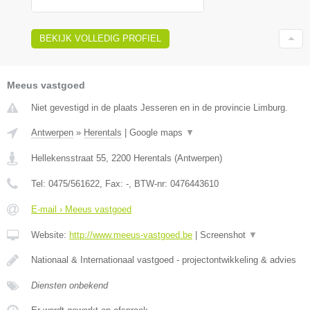
BEKIJK VOLLEDIG PROFIEL
Meeus vastgoed
Niet gevestigd in de plaats Jesseren en in de provincie Limburg.
Antwerpen
»
Herentals
|
Google maps
▼
Hellekensstraat 55
,
2200
Herentals
(
Antwerpen
)
Tel:
0475/561622
, Fax:
-
, BTW-nr:
0476443610
E-mail › Meeus vastgoed
Website:
http://www.meeus-vastgoed.be
|
Screenshot
▼
Nationaal & Internationaal vastgoed - projectontwikkeling & advies
Diensten onbekend