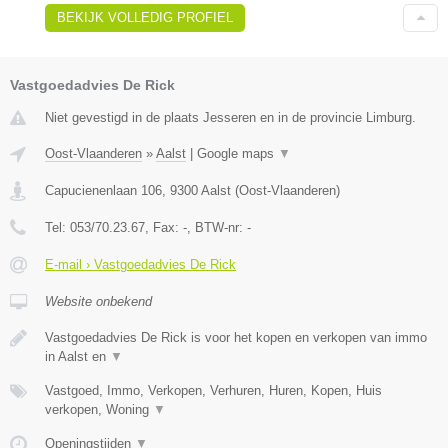
BEKIJK VOLLEDIG PROFIEL
Vastgoedadvies De Rick
Niet gevestigd in de plaats Jesseren en in de provincie Limburg.
Oost-Vlaanderen
»
Aalst
|
Google maps
▼
Capucienenlaan 106
,
9300
Aalst
(
Oost-Vlaanderen
)
Tel:
053/70.23.67
, Fax:
-
, BTW-nr:
-
E-mail › Vastgoedadvies De Rick
Website onbekend
Vastgoedadvies De Rick is voor het kopen en verkopen van immo
in Aalst en
▼
Vastgoed, Immo, Verkopen, Verhuren, Huren, Kopen, Huis
verkopen, Woning
▼
Openingstijden
▼