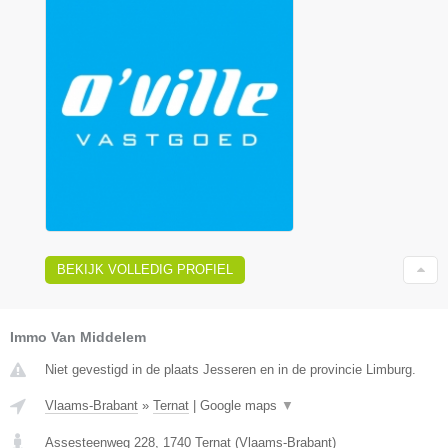
BEKIJK VOLLEDIG PROFIEL
Immo Van Middelem
Niet gevestigd in de plaats Jesseren en in de provincie Limburg.
Vlaams-Brabant
»
Ternat
|
Google maps
▼
Assesteenweg 228
,
1740
Ternat
(
Vlaams-Brabant
)