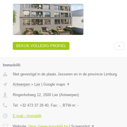
BEKIJK VOLLEDIG PROFIEL
Immobilli
Niet gevestigd in de plaats Jesseren en in de provincie Limburg.
Antwerpen
»
Lier
|
Google maps
▼
Ringenhofweg 12
,
2500
Lier
(
Antwerpen
)
Tel:
+32 473 37 28 40
, Fax:
-
, BTW-nr:
-
E-mail › Immobilli
Website:
https://www.immobilli.be
|
Screenshot
▼