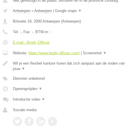
Niet gevestigd in de plaats Jesseren en in de provincie Limburg.
Antwerpen
»
Antwerpen
|
Google maps
▼
Britselei 19
,
2000
Antwerpen
(
Antwerpen
)
Tel:
-
, Fax:
-
, BTW-nr:
-
E-mail › Brody Offices
Website:
https://www.brody-offices.com/
|
Screenshot
▼
Wil je een flexibel kantoor huren dat zich aanpast aan de noden van
jouw
▼
Diensten onbekend
Openingstijden
▼
Introductie video
▼
Sociale media: