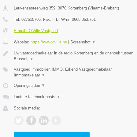
Leuvensesteenweg 359
,
3070
Kortenberg
(
Vlaams-Brabant
)
Tel:
027515706
, Fax:
-
, BTW-nr:
0668.363.751
E-mail › O'Ville Vastgoed
Website:
https://www.oville.be
|
Screenshot
▼
Uw vastgoedmakelaar in de regio Kortenberg en de driehoek tussen
Brussel,
▼
Vastgoed immobiliën IMMO, Erkend Vastgoedmakelaar
Immomakelaar
▼
Openingstijden
▼
Laatste facebook posts
▼
Sociale media: