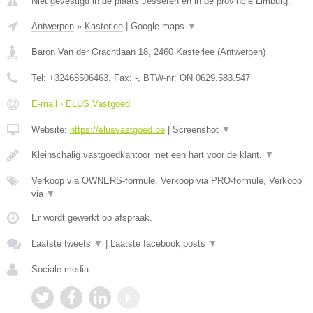
Niet gevestigd in de plaats Jesseren en in de provincie Limburg.
Antwerpen
»
Kasterlee
|
Google maps
▼
Baron Van der Grachtlaan 18
,
2460
Kasterlee
(
Antwerpen
)
Tel:
+32468506463
, Fax:
-
, BTW-nr:
ON 0629.583.547
E-mail › ELUS Vastgoed
Website:
https://elusvastgoed.be
|
Screenshot
▼
Kleinschalig vastgoedkantoor met een hart voor de klant.
▼
Verkoop via OWNERS-formule, Verkoop via PRO-formule, Verkoop
via
▼
Er wordt gewerkt op afspraak.
Laatste tweets
▼
|
Laatste facebook posts
▼
Sociale media: