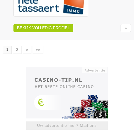
BEKIJK VOLLEDIG PROFIEL
1
2
»
»»
Uw advertentie hier? Mail ons