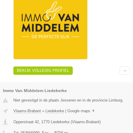
BEKIJK VOLLEDIG PROFIEL
Immo Van Middelem Liedekerke
Niet gevestigd in de plaats Jesseren en in de provincie Limburg.
Vlaams-Brabant
»
Liedekerke
|
Google maps
▼
Opperstraat 42
,
1770
Liedekerke
(
Vlaams-Brabant
)
Tel:
053666999
, Fax:
-
, BTW-nr:
-