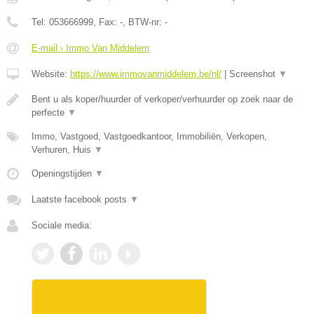
Tel:
053666999
, Fax:
-
, BTW-nr:
-
E-mail › Immo Van Middelem
Website:
https://www.immovanmiddelem.be/nl/
|
Screenshot
▼
Bent u als koper/huurder of verkoper/verhuurder op zoek naar de
perfecte
▼
Immo, Vastgoed, Vastgoedkantoor, Immobiliën, Verkopen,
Verhuren, Huis
▼
Openingstijden
▼
Laatste facebook posts
▼
Sociale media: