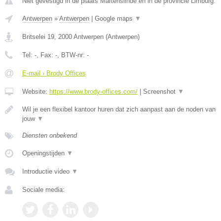
Niet gevestigd in de plaats Martenslinde en in de provincie Limburg.
Antwerpen
»
Antwerpen
|
Google maps
▼
Britselei 19
,
2000
Antwerpen
(
Antwerpen
)
Tel:
-
, Fax:
-
, BTW-nr:
-
E-mail › Brody Offices
Website:
https://www.brody-offices.com/
|
Screenshot
▼
Wil je een flexibel kantoor huren dat zich aanpast aan de noden van
jouw
▼
Diensten onbekend
Openingstijden
▼
Introductie video
▼
Sociale media: