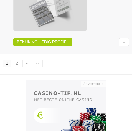
BEKIJK VOLLEDIG PROFIEL
1
2
»
»»