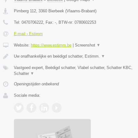
Pimberg 112
,
3360
Bierbeek
(
Vlaams-Brabant
)
Tel:
0470706222
, Fax:
-
, BTW-nr:
0780602253
E-mail › Estimm
Website:
https://www.estimm.be
|
Screenshot
▼
Uw onafhankelijke en beëdigd schatter, Estimm.
▼
Vastgoed expert, Beëdigd schatter, Vlabel schatter, Schatter KBC,
Schatter
▼
Openingstijden onbekend
Sociale media: