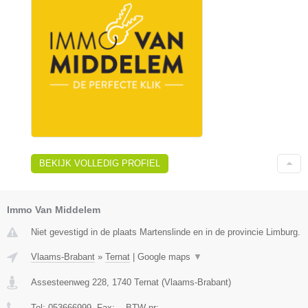
BEKIJK VOLLEDIG PROFIEL
Immo Van Middelem
Niet gevestigd in de plaats Martenslinde en in de provincie Limburg.
Vlaams-Brabant
»
Ternat
|
Google maps
▼
Assesteenweg 228
,
1740
Ternat
(
Vlaams-Brabant
)
Tel:
053666999
, Fax:
-
, BTW-nr:
-