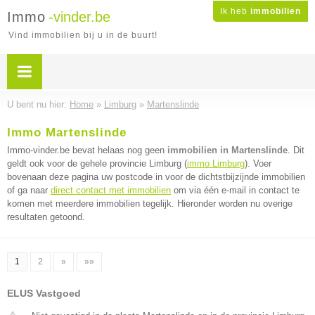
Ik heb
immobilien
Immo
-vinder.be
Vind immobilien bij u in de buurt!
U bent nu hier:
Home
»
Limburg
»
Martenslinde
Immo Martenslinde
Immo-vinder.be bevat helaas nog geen
immobilien in Martenslinde
. Dit
geldt ook voor de gehele provincie Limburg (
immo Limburg
). Voer
bovenaan deze pagina uw postcode in voor de dichtstbijzijnde immobilien
of ga naar
direct contact met immobilien
om via één e-mail in contact te
komen met meerdere immobilien tegelijk. Hieronder worden nu overige
resultaten getoond.
1
2
»
»»
ELUS Vastgoed