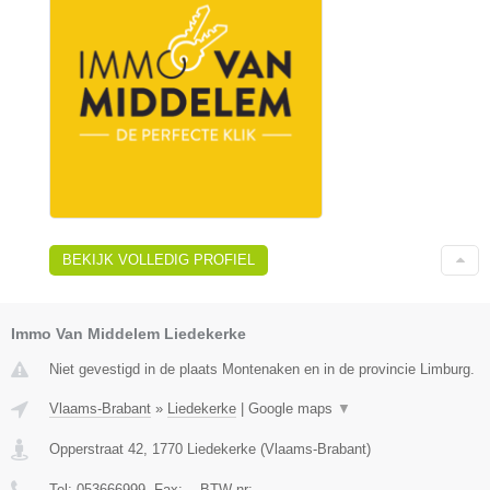
BEKIJK VOLLEDIG PROFIEL
Immo Van Middelem Liedekerke
Niet gevestigd in de plaats Montenaken en in de provincie Limburg.
Vlaams-Brabant
»
Liedekerke
|
Google maps
▼
Opperstraat 42
,
1770
Liedekerke
(
Vlaams-Brabant
)
Tel:
053666999
, Fax:
-
, BTW-nr:
-