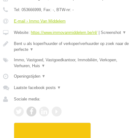
Tel:
053666999
, Fax:
-
, BTW-nr:
-
E-mail › Immo Van Middelem
Website:
https://www.immovanmiddelem.be/nl/
|
Screenshot
▼
Bent u als koper/huurder of verkoper/verhuurder op zoek naar de
perfecte
▼
Immo, Vastgoed, Vastgoedkantoor, Immobiliën, Verkopen,
Verhuren, Huis
▼
Openingstijden
▼
Laatste facebook posts
▼
Sociale media: