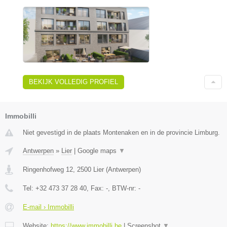
BEKIJK VOLLEDIG PROFIEL
Immobilli
Niet gevestigd in de plaats Montenaken en in de provincie Limburg.
Antwerpen
»
Lier
|
Google maps
▼
Ringenhofweg 12
,
2500
Lier
(
Antwerpen
)
Tel:
+32 473 37 28 40
, Fax:
-
, BTW-nr:
-
E-mail › Immobilli
Website:
https://www.immobilli.be
|
Screenshot
▼