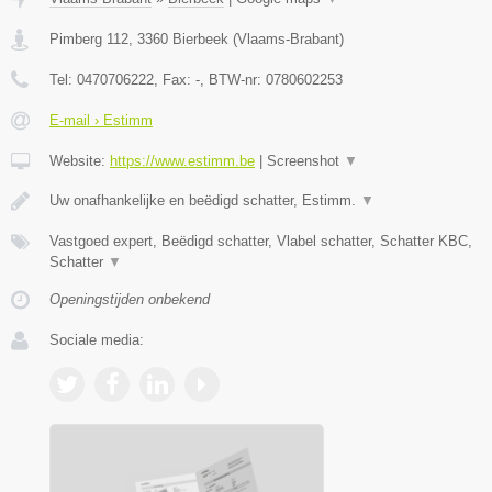
Pimberg 112
,
3360
Bierbeek
(
Vlaams-Brabant
)
Tel:
0470706222
, Fax:
-
, BTW-nr:
0780602253
E-mail › Estimm
Website:
https://www.estimm.be
|
Screenshot
▼
Uw onafhankelijke en beëdigd schatter, Estimm.
▼
Vastgoed expert, Beëdigd schatter, Vlabel schatter, Schatter KBC,
Schatter
▼
Openingstijden onbekend
Sociale media: