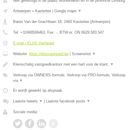
Niet gevestigd in de plaats Montenaken en in de provincie Limburg.
Antwerpen
»
Kasterlee
|
Google maps
▼
Baron Van der Grachtlaan 18
,
2460
Kasterlee
(
Antwerpen
)
Tel:
+32468506463
, Fax:
-
, BTW-nr:
ON 0629.583.547
E-mail › ELUS Vastgoed
Website:
https://elusvastgoed.be
|
Screenshot
▼
Kleinschalig vastgoedkantoor met een hart voor de klant.
▼
Verkoop via OWNERS-formule, Verkoop via PRO-formule, Verkoop
via
▼
Er wordt gewerkt op afspraak.
Laatste tweets
▼
|
Laatste facebook posts
▼
Sociale media: