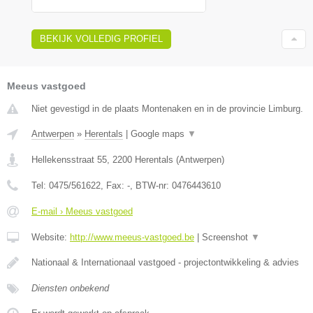
BEKIJK VOLLEDIG PROFIEL
Meeus vastgoed
Niet gevestigd in de plaats Montenaken en in de provincie Limburg.
Antwerpen
»
Herentals
|
Google maps
▼
Hellekensstraat 55
,
2200
Herentals
(
Antwerpen
)
Tel:
0475/561622
, Fax:
-
, BTW-nr:
0476443610
E-mail › Meeus vastgoed
Website:
http://www.meeus-vastgoed.be
|
Screenshot
▼
Nationaal & Internationaal vastgoed - projectontwikkeling & advies
Diensten onbekend