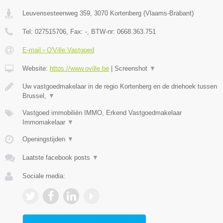
Leuvensesteenweg 359
,
3070
Kortenberg
(
Vlaams-Brabant
)
Tel:
027515706
, Fax:
-
, BTW-nr:
0668.363.751
E-mail › O'Ville Vastgoed
Website:
https://www.oville.be
|
Screenshot
▼
Uw vastgoedmakelaar in de regio Kortenberg en de driehoek tussen
Brussel,
▼
Vastgoed immobiliën IMMO, Erkend Vastgoedmakelaar
Immomakelaar
▼
Openingstijden
▼
Laatste facebook posts
▼
Sociale media: