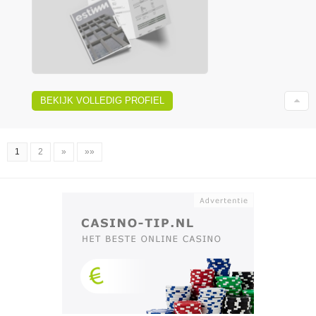
BEKIJK VOLLEDIG PROFIEL
1
2
»
»»