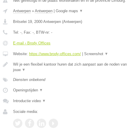
Niet gevestigd in de plaats Montenaken en in de provincie Limburg.
Antwerpen
»
Antwerpen
|
Google maps
▼
Britselei 19
,
2000
Antwerpen
(
Antwerpen
)
Tel:
-
, Fax:
-
, BTW-nr:
-
E-mail › Brody Offices
Website:
https://www.brody-offices.com/
|
Screenshot
▼
Wil je een flexibel kantoor huren dat zich aanpast aan de noden van
jouw
▼
Diensten onbekend
Openingstijden
▼
Introductie video
▼
Sociale media: