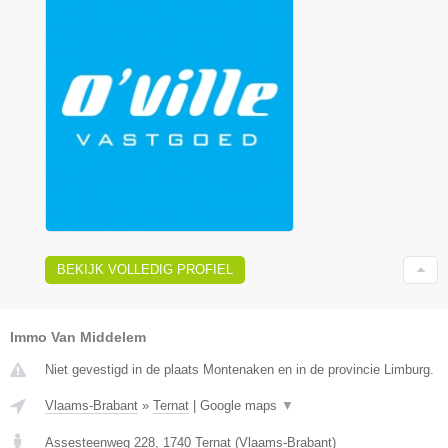
BEKIJK VOLLEDIG PROFIEL
Immo Van Middelem
Niet gevestigd in de plaats Montenaken en in de provincie Limburg.
Vlaams-Brabant
»
Ternat
|
Google maps
▼
Assesteenweg 228
,
1740
Ternat
(
Vlaams-Brabant
)