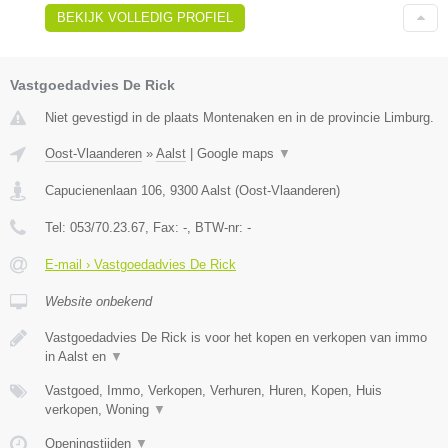
BEKIJK VOLLEDIG PROFIEL
Vastgoedadvies De Rick
Niet gevestigd in de plaats Montenaken en in de provincie Limburg.
Oost-Vlaanderen
»
Aalst
|
Google maps
▼
Capucienenlaan 106
,
9300
Aalst
(
Oost-Vlaanderen
)
Tel:
053/70.23.67
, Fax:
-
, BTW-nr:
-
E-mail › Vastgoedadvies De Rick
Website onbekend
Vastgoedadvies De Rick is voor het kopen en verkopen van immo
in Aalst en
▼
Vastgoed, Immo, Verkopen, Verhuren, Huren, Kopen, Huis
verkopen, Woning
▼
Openingstijden
▼