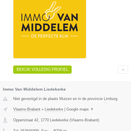
BEKIJK VOLLEDIG PROFIEL
Immo Van Middelem Liedekerke
Niet gevestigd in de plaats Muizen en in de provincie Limburg.
Vlaams-Brabant
»
Liedekerke
|
Google maps
▼
Opperstraat 42
,
1770
Liedekerke
(
Vlaams-Brabant
)
Tel:
053666999
, Fax:
-
, BTW-nr:
-