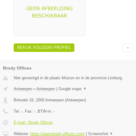
BEKIJK VOLLEDIG PROFIEL
Brody Offices
Niet gevestigd in de plaats Muizen en in de provincie Limburg.
Antwerpen
»
Antwerpen
|
Google maps
▼
Britselei 19
,
2000
Antwerpen
(
Antwerpen
)
Tel:
-
, Fax:
-
, BTW-nr:
-
E-mail › Brody Offices
Website:
https://www.brody-offices.com/
|
Screenshot
▼