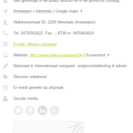
Niet gevestigd in de plaats Muizen en in de provincie Limburg.
Antwerpen
»
Herentals
|
Google maps
▼
Hellekensstraat 55
,
2200
Herentals
(
Antwerpen
)
Tel:
0475/561622
, Fax:
-
, BTW-nr:
0476443610
E-mail › Meeus vastgoed
Website:
http://www.meeus-vastgoed.be
|
Screenshot
▼
Nationaal & Internationaal vastgoed - projectontwikkeling & advies
Diensten onbekend
Er wordt gewerkt op afspraak.
Sociale media: