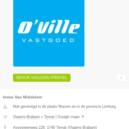
BEKIJK VOLLEDIG PROFIEL
Immo Van Middelem
Niet gevestigd in de plaats Muizen en in de provincie Limburg.
Vlaams-Brabant
»
Ternat
|
Google maps
▼
Assesteenweg 228
,
1740
Ternat
(
Vlaams-Brabant
)