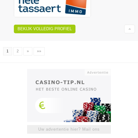
BEKIJK VOLLEDIG PROFIEL
1
2
»
»»
Uw advertentie hier? Mail ons