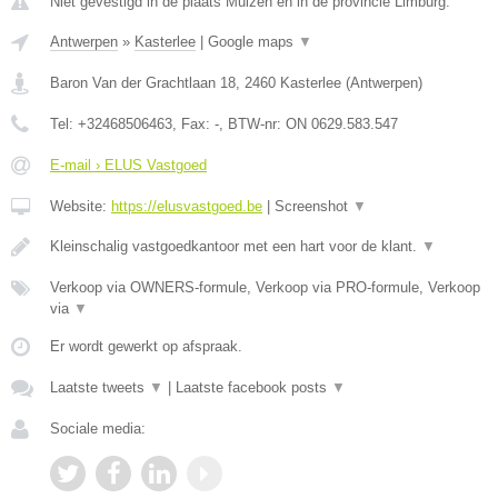
Niet gevestigd in de plaats Muizen en in de provincie Limburg.
Antwerpen
»
Kasterlee
|
Google maps
▼
Baron Van der Grachtlaan 18
,
2460
Kasterlee
(
Antwerpen
)
Tel:
+32468506463
, Fax:
-
, BTW-nr:
ON 0629.583.547
E-mail › ELUS Vastgoed
Website:
https://elusvastgoed.be
|
Screenshot
▼
Kleinschalig vastgoedkantoor met een hart voor de klant.
▼
Verkoop via OWNERS-formule, Verkoop via PRO-formule, Verkoop
via
▼
Er wordt gewerkt op afspraak.
Laatste tweets
▼
|
Laatste facebook posts
▼
Sociale media: