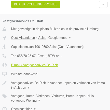
BEKIJK VOLLEDIG PROFIEL
Vastgoedadvies De Rick
Niet gevestigd in de plaats Muizen en in de provincie Limburg.
Oost-Vlaanderen
»
Aalst
|
Google maps
▼
Capucienenlaan 106
,
9300
Aalst
(
Oost-Vlaanderen
)
Tel:
053/70.23.67
, Fax:
-
, BTW-nr:
-
E-mail › Vastgoedadvies De Rick
Website onbekend
Vastgoedadvies De Rick is voor het kopen en verkopen van immo
in Aalst en
▼
Vastgoed, Immo, Verkopen, Verhuren, Huren, Kopen, Huis
verkopen, Woning
▼
Openingstijden
▼