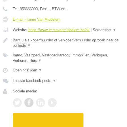
Tel:
053666999
, Fax:
-
, BTW-nr:
-
E-mail › Immo Van Middelem
Website:
https://www.immovanmiddelem.be/nl/
|
Screenshot
▼
Bent u als koper/huurder of verkoper/verhuurder op zoek naar de
perfecte
▼
Immo, Vastgoed, Vastgoedkantoor, Immobiliën, Verkopen,
Verhuren, Huis
▼
Openingstijden
▼
Laatste facebook posts
▼
Sociale media: