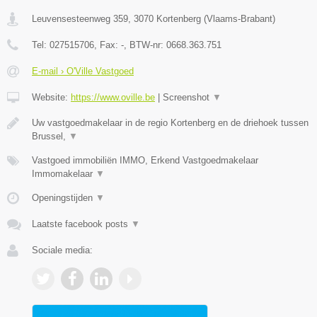
Leuvensesteenweg 359
,
3070
Kortenberg
(
Vlaams-Brabant
)
Tel:
027515706
, Fax:
-
, BTW-nr:
0668.363.751
E-mail › O'Ville Vastgoed
Website:
https://www.oville.be
|
Screenshot
▼
Uw vastgoedmakelaar in de regio Kortenberg en de driehoek tussen
Brussel,
▼
Vastgoed immobiliën IMMO, Erkend Vastgoedmakelaar
Immomakelaar
▼
Openingstijden
▼
Laatste facebook posts
▼
Sociale media: