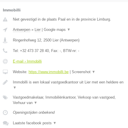
Immobilli
Niet gevestigd in de plaats Paal en in de provincie Limburg.
Antwerpen
»
Lier
|
Google maps
▼
Ringenhofweg 12
,
2500
Lier
(
Antwerpen
)
Tel:
+32 473 37 28 40
, Fax:
-
, BTW-nr:
-
E-mail › Immobilli
Website:
https://www.immobilli.be
|
Screenshot
▼
Immobilli is een lokaal vastgoedkantoor uit Lier met een heldere en
▼
Vastgoedmakelaar, Immobiliënkantoor, Verkoop van vastgoed,
Verhuur van
▼
Openingstijden onbekend
Laatste facebook posts
▼