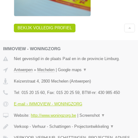
BEKIJK VOLLEDIG PROFIEL
IMMOVIEW - WONINGZORG
Niet gevestigd in de plaats Paal en in de provincie Limburg.
Antwerpen
»
Mechelen
|
Google maps
▼
Keizerstraat 4
,
2800
Mechelen
(
Antwerpen
)
Tel:
015 20 15 60
, Fax:
015 20 25 59
, BTW-nr:
430 985 450
E-mail › IMMOVIEW - WONINGZORG
Website:
http://www.woningzorg.be
|
Screenshot
▼
Verkoop - Verhuur - Schattingen - Projectontwikkeling
▼
VERKOOP, VERHUUR, SCHATTINGEN, PROJECTEN, ADVIES,