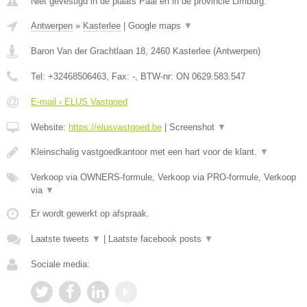
Niet gevestigd in de plaats Paal en in de provincie Limburg.
Antwerpen
»
Kasterlee
|
Google maps
▼
Baron Van der Grachtlaan 18
,
2460
Kasterlee
(
Antwerpen
)
Tel:
+32468506463
, Fax:
-
, BTW-nr:
ON 0629.583.547
E-mail › ELUS Vastgoed
Website:
https://elusvastgoed.be
|
Screenshot
▼
Kleinschalig vastgoedkantoor met een hart voor de klant.
▼
Verkoop via OWNERS-formule, Verkoop via PRO-formule, Verkoop
via
▼
Er wordt gewerkt op afspraak.
Laatste tweets
▼
|
Laatste facebook posts
▼
Sociale media: