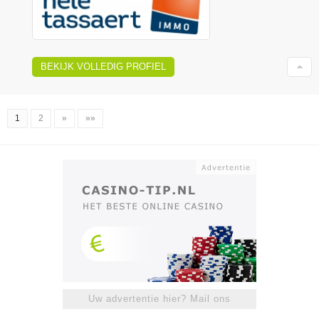
BEKIJK VOLLEDIG PROFIEL
1
2
»
»»
Uw advertentie hier? Mail ons