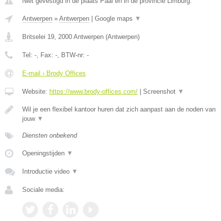
Niet gevestigd in de plaats Paal en in de provincie Limburg.
Antwerpen
»
Antwerpen
|
Google maps
▼
Britselei 19
,
2000
Antwerpen
(
Antwerpen
)
Tel:
-
, Fax:
-
, BTW-nr:
-
E-mail › Brody Offices
Website:
https://www.brody-offices.com/
|
Screenshot
▼
Wil je een flexibel kantoor huren dat zich aanpast aan de noden van
jouw
▼
Diensten onbekend
Openingstijden
▼
Introductie video
▼
Sociale media: