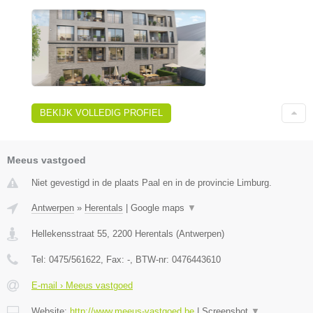
BEKIJK VOLLEDIG PROFIEL
Meeus vastgoed
Niet gevestigd in de plaats Paal en in de provincie Limburg.
Antwerpen
»
Herentals
|
Google maps
▼
Hellekensstraat 55
,
2200
Herentals
(
Antwerpen
)
Tel:
0475/561622
, Fax:
-
, BTW-nr:
0476443610
E-mail › Meeus vastgoed
Website:
http://www.meeus-vastgoed.be
|
Screenshot
▼