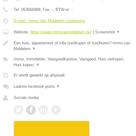
Tel:
053666999
, Fax:
-
, BTW-nr:
-
E-mail › Immo Van Middelem Liedekerke
Website:
https://www.immovanmiddelem.be/
|
Screenshot
▼
Een huis, appartement of villa (ver)kopen of (ver)huren? Immo van
Middelem
▼
Immo, Immobiliën, Vastgoedkantoor, Vastgoed, Huis verkopen,
Huis kopen,
▼
Er wordt gewerkt op afspraak.
Laatste facebook posts
▼
Sociale media: