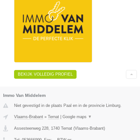
BEKIJK VOLLEDIG PROFIEL
Immo Van Middelem
Niet gevestigd in de plaats Paal en in de provincie Limburg.
Vlaams-Brabant
»
Ternat
|
Google maps
▼
Assesteenweg 228
,
1740
Ternat
(
Vlaams-Brabant
)
Tel:
053666999
, Fax:
-
, BTW-nr:
-