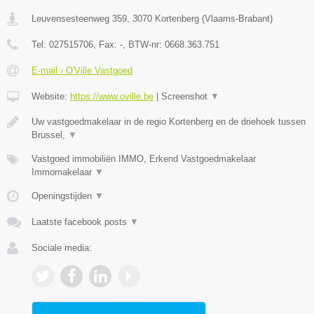
Leuvensesteenweg 359
,
3070
Kortenberg
(
Vlaams-Brabant
)
Tel:
027515706
, Fax:
-
, BTW-nr:
0668.363.751
E-mail › O'Ville Vastgoed
Website:
https://www.oville.be
|
Screenshot
▼
Uw vastgoedmakelaar in de regio Kortenberg en de driehoek tussen
Brussel,
▼
Vastgoed immobiliën IMMO, Erkend Vastgoedmakelaar
Immomakelaar
▼
Openingstijden
▼
Laatste facebook posts
▼
Sociale media: