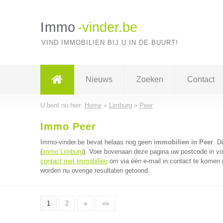
Immo
-vinder.be
VIND IMMOBILIEN BIJ U IN DE BUURT!
Nieuws
Zoeken
Contact
U bent nu hier:
Home
»
Limburg
»
Peer
Immo Peer
Immo-vinder.be bevat helaas nog geen
immobilien in Peer
. D
(
immo Limburg
). Voer bovenaan deze pagina uw postcode in voo
contact met immobilien
om via één e-mail in contact te komen 
worden nu overige resultaten getoond.
1
2
»
»»