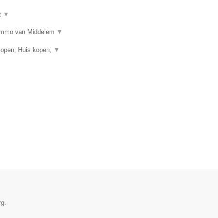
t
▼
n? Immo van Middelem
▼
kopen, Huis kopen,
▼
rg.