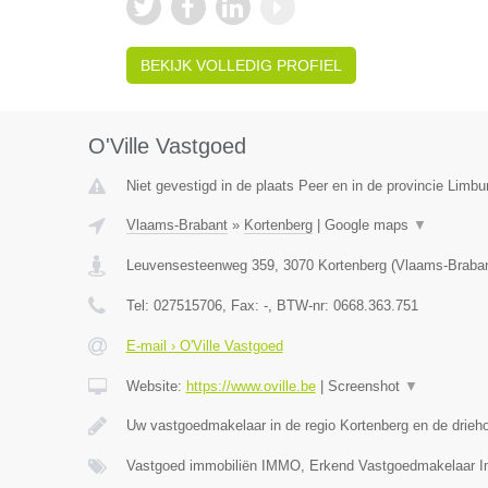
BEKIJK VOLLEDIG PROFIEL
O'Ville Vastgoed
Niet gevestigd in de plaats Peer en in de provincie Limbu
Vlaams-Brabant
»
Kortenberg
|
Google maps
▼
Leuvensesteenweg 359
,
3070
Kortenberg
(
Vlaams-Braba
Tel:
027515706
, Fax:
-
, BTW-nr:
0668.363.751
E-mail › O'Ville Vastgoed
Website:
https://www.oville.be
|
Screenshot
▼
Uw vastgoedmakelaar in de regio Kortenberg en de drieh
Vastgoed immobiliën IMMO, Erkend Vastgoedmakelaar