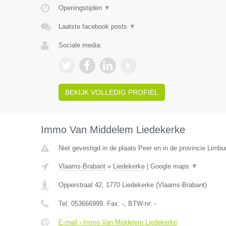
Openingstijden
▼
Laatste facebook posts
▼
Sociale media:
BEKIJK VOLLEDIG PROFIEL
Immo Van Middelem Liedekerke
Niet gevestigd in de plaats Peer en in de provincie Limbu
Vlaams-Brabant
»
Liedekerke
|
Google maps
▼
Opperstraat 42
,
1770
Liedekerke
(
Vlaams-Brabant
)
Tel:
053666999
, Fax:
-
, BTW-nr:
-
E-mail › Immo Van Middelem Liedekerke