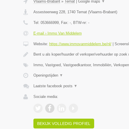
Vlaams-Brabant
»
Ternat
|
Google maps
▼
Assesteenweg 228
,
1740
Ternat
(
Vlaams-Brabant
)
Tel:
053666999
, Fax:
-
, BTW-nr:
-
E-mail › Immo Van Middelem
Website:
https://www.immovanmiddelem.be/nl/
|
Screens
Bent u als koper/huurder of verkoper/verhuurder op zoek
Immo, Vastgoed, Vastgoedkantoor, Immobiliën, Verkopen
Openingstijden
▼
Laatste facebook posts
▼
Sociale media:
BEKIJK VOLLEDIG PROFIEL