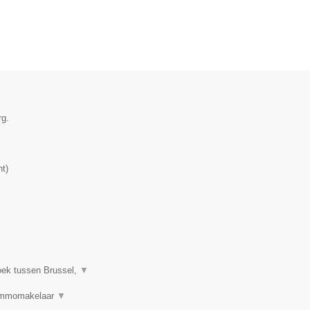
rg.
nt
)
oek tussen Brussel,
▼
 Immomakelaar
▼