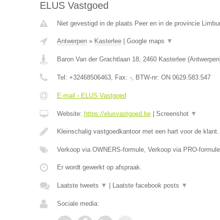
ELUS Vastgoed
Niet gevestigd in de plaats Peer en in de provincie Limbu
Antwerpen
»
Kasterlee
|
Google maps
▼
Baron Van der Grachtlaan 18
,
2460
Kasterlee
(
Antwerpen
Tel:
+32468506463
, Fax:
-
, BTW-nr:
ON 0629.583.547
E-mail › ELUS Vastgoed
Website:
https://elusvastgoed.be
|
Screenshot
▼
Kleinschalig vastgoedkantoor met een hart voor de klant
Verkoop via OWNERS-formule, Verkoop via PRO-formule
Er wordt gewerkt op afspraak.
Laatste tweets
▼
|
Laatste facebook posts
▼
Sociale media: