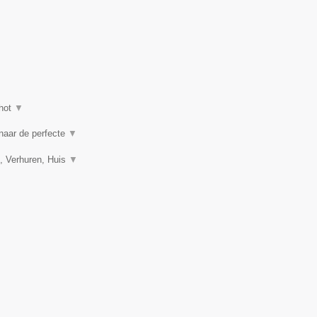
hot
▼
 naar de perfecte
▼
, Verhuren, Huis
▼