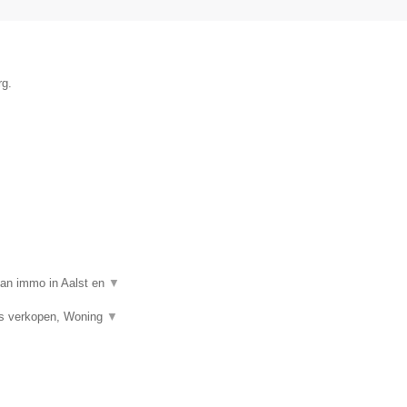
rg.
van immo in Aalst en
▼
is verkopen, Woning
▼