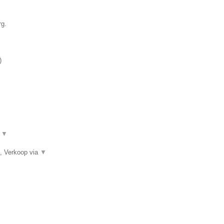
rg.
)
.
▼
, Verkoop via
▼