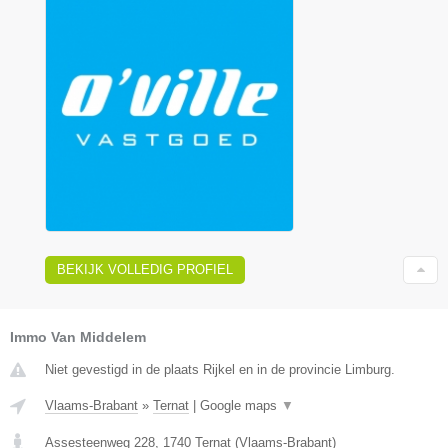
BEKIJK VOLLEDIG PROFIEL
Immo Van Middelem
Niet gevestigd in de plaats Rijkel en in de provincie Limburg.
Vlaams-Brabant
»
Ternat
|
Google maps
▼
Assesteenweg 228
,
1740
Ternat
(
Vlaams-Brabant
)