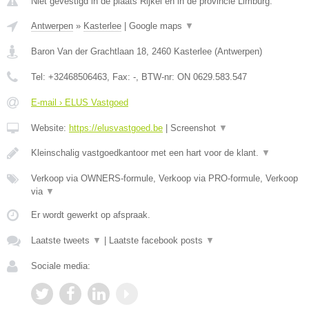
Niet gevestigd in de plaats Rijkel en in de provincie Limburg.
Antwerpen
»
Kasterlee
|
Google maps
▼
Baron Van der Grachtlaan 18
,
2460
Kasterlee
(
Antwerpen
)
Tel:
+32468506463
, Fax:
-
, BTW-nr:
ON 0629.583.547
E-mail › ELUS Vastgoed
Website:
https://elusvastgoed.be
|
Screenshot
▼
Kleinschalig vastgoedkantoor met een hart voor de klant.
▼
Verkoop via OWNERS-formule, Verkoop via PRO-formule, Verkoop
via
▼
Er wordt gewerkt op afspraak.
Laatste tweets
▼
|
Laatste facebook posts
▼
Sociale media: