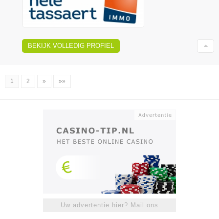
BEKIJK VOLLEDIG PROFIEL
1
2
»
»»
Uw advertentie hier? Mail ons