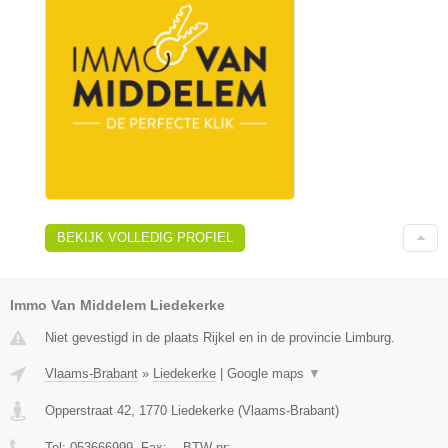
BEKIJK VOLLEDIG PROFIEL
Immo Van Middelem Liedekerke
Niet gevestigd in de plaats Rijkel en in de provincie Limburg.
Vlaams-Brabant
»
Liedekerke
|
Google maps
▼
Opperstraat 42
,
1770
Liedekerke
(
Vlaams-Brabant
)
Tel:
053666999
, Fax:
-
, BTW-nr:
-