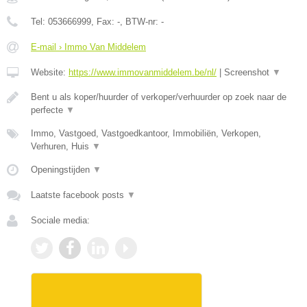
Tel:
053666999
, Fax:
-
, BTW-nr:
-
E-mail › Immo Van Middelem
Website:
https://www.immovanmiddelem.be/nl/
|
Screenshot
▼
Bent u als koper/huurder of verkoper/verhuurder op zoek naar de
perfecte
▼
Immo, Vastgoed, Vastgoedkantoor, Immobiliën, Verkopen,
Verhuren, Huis
▼
Openingstijden
▼
Laatste facebook posts
▼
Sociale media: