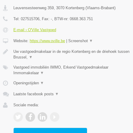
Leuvensesteenweg 359
,
3070
Kortenberg
(
Vlaams-Brabant
)
Tel:
027515706
, Fax:
-
, BTW-nr:
0668.363.751
E-mail › O'Ville Vastgoed
Website:
https://www.oville.be
|
Screenshot
▼
Uw vastgoedmakelaar in de regio Kortenberg en de driehoek tussen
Brussel,
▼
Vastgoed immobiliën IMMO, Erkend Vastgoedmakelaar
Immomakelaar
▼
Openingstijden
▼
Laatste facebook posts
▼
Sociale media: