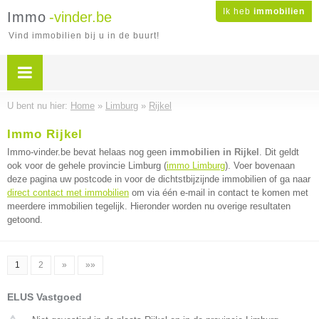
Ik heb
immobilien
Immo
-vinder.be
Vind immobilien bij u in de buurt!
U bent nu hier:
Home
»
Limburg
»
Rijkel
Immo Rijkel
Immo-vinder.be bevat helaas nog geen
immobilien in Rijkel
. Dit geldt
ook voor de gehele provincie Limburg (
immo Limburg
). Voer bovenaan
deze pagina uw postcode in voor de dichtstbijzijnde immobilien of ga naar
direct contact met immobilien
om via één e-mail in contact te komen met
meerdere immobilien tegelijk. Hieronder worden nu overige resultaten
getoond.
1
2
»
»»
ELUS Vastgoed