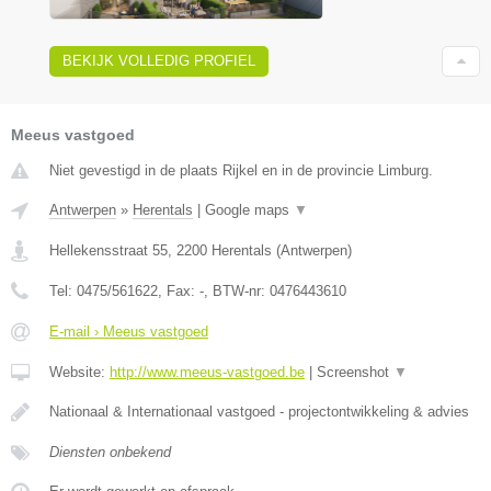
BEKIJK VOLLEDIG PROFIEL
Meeus vastgoed
Niet gevestigd in de plaats Rijkel en in de provincie Limburg.
Antwerpen
»
Herentals
|
Google maps
▼
Hellekensstraat 55
,
2200
Herentals
(
Antwerpen
)
Tel:
0475/561622
, Fax:
-
, BTW-nr:
0476443610
E-mail › Meeus vastgoed
Website:
http://www.meeus-vastgoed.be
|
Screenshot
▼
Nationaal & Internationaal vastgoed - projectontwikkeling & advies
Diensten onbekend