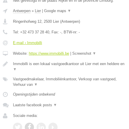
Niet gevestigd in de plaats Rijkel en in de provincie Limburg.
Antwerpen
»
Lier
|
Google maps
▼
Ringenhofweg 12
,
2500
Lier
(
Antwerpen
)
Tel:
+32 473 37 28 40
, Fax:
-
, BTW-nr:
-
E-mail › Immobilli
Website:
https://www.immobilli.be
|
Screenshot
▼
Immobilli is een lokaal vastgoedkantoor uit Lier met een heldere en
▼
Vastgoedmakelaar, Immobiliënkantoor, Verkoop van vastgoed,
Verhuur van
▼
Openingstijden onbekend
Laatste facebook posts
▼
Sociale media: