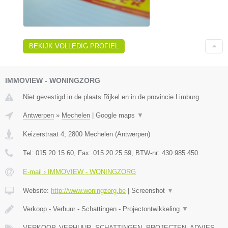
BEKIJK VOLLEDIG PROFIEL
IMMOVIEW - WONINGZORG
Niet gevestigd in de plaats Rijkel en in de provincie Limburg.
Antwerpen
»
Mechelen
|
Google maps
▼
Keizerstraat 4
,
2800
Mechelen
(
Antwerpen
)
Tel:
015 20 15 60
, Fax:
015 20 25 59
, BTW-nr:
430 985 450
E-mail › IMMOVIEW - WONINGZORG
Website:
http://www.woningzorg.be
|
Screenshot
▼
Verkoop - Verhuur - Schattingen - Projectontwikkeling
▼
VERKOOP, VERHUUR, SCHATTINGEN, PROJECTEN, ADVIES,