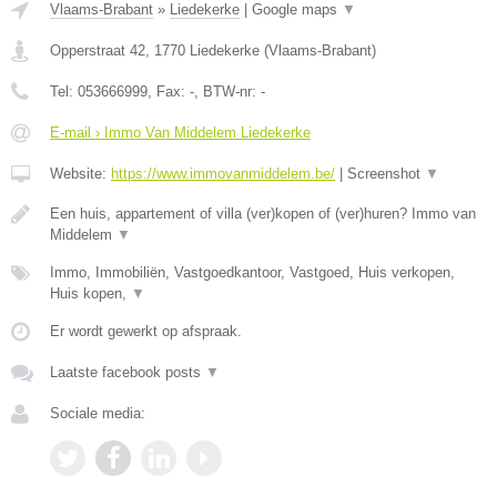
Vlaams-Brabant
»
Liedekerke
|
Google maps
▼
Opperstraat 42
,
1770
Liedekerke
(
Vlaams-Brabant
)
Tel:
053666999
, Fax:
-
, BTW-nr:
-
E-mail › Immo Van Middelem Liedekerke
Website:
https://www.immovanmiddelem.be/
|
Screenshot
▼
Een huis, appartement of villa (ver)kopen of (ver)huren? Immo van
Middelem
▼
Immo, Immobiliën, Vastgoedkantoor, Vastgoed, Huis verkopen,
Huis kopen,
▼
Er wordt gewerkt op afspraak.
Laatste facebook posts
▼
Sociale media: