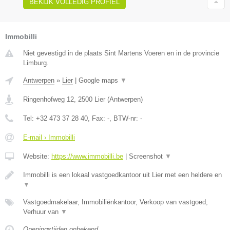
BEKIJK VOLLEDIG PROFIEL
Immobilli
Niet gevestigd in de plaats Sint Martens Voeren en in de provincie
Limburg.
Antwerpen
»
Lier
|
Google maps
▼
Ringenhofweg 12
,
2500
Lier
(
Antwerpen
)
Tel:
+32 473 37 28 40
, Fax:
-
, BTW-nr:
-
E-mail › Immobilli
Website:
https://www.immobilli.be
|
Screenshot
▼
Immobilli is een lokaal vastgoedkantoor uit Lier met een heldere en
▼
Vastgoedmakelaar, Immobiliënkantoor, Verkoop van vastgoed,
Verhuur van
▼
Openingstijden onbekend