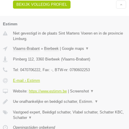
BEKIJK VOLLEDIG PROFIEL
Estimm
Niet gevestigd in de plaats Sint Martens Voeren en in de provincie
Limburg.
Vlaams-Brabant
»
Bierbeek
|
Google maps
▼
Pimberg 112
,
3360
Bierbeek
(
Vlaams-Brabant
)
Tel:
0470706222
, Fax:
-
, BTW-nr:
0780602253
E-mail › Estimm
Website:
https://www.estimm.be
|
Screenshot
▼
Uw onafhankelijke en beëdigd schatter, Estimm.
▼
Vastgoed expert, Beëdigd schatter, Vlabel schatter, Schatter KBC,
Schatter
▼
Openingstijden onbekend