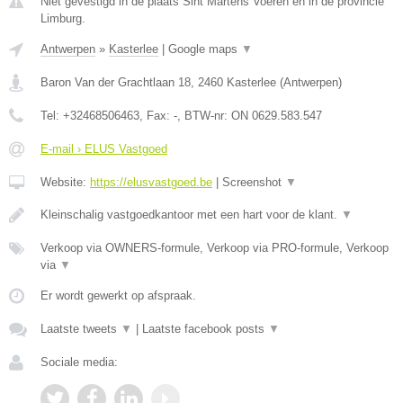
Niet gevestigd in de plaats Sint Martens Voeren en in de provincie
Limburg.
Antwerpen
»
Kasterlee
|
Google maps
▼
Baron Van der Grachtlaan 18
,
2460
Kasterlee
(
Antwerpen
)
Tel:
+32468506463
, Fax:
-
, BTW-nr:
ON 0629.583.547
E-mail › ELUS Vastgoed
Website:
https://elusvastgoed.be
|
Screenshot
▼
Kleinschalig vastgoedkantoor met een hart voor de klant.
▼
Verkoop via OWNERS-formule, Verkoop via PRO-formule, Verkoop
via
▼
Er wordt gewerkt op afspraak.
Laatste tweets
▼
|
Laatste facebook posts
▼
Sociale media: