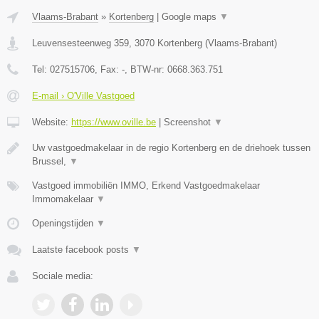
Vlaams-Brabant
»
Kortenberg
|
Google maps
▼
Leuvensesteenweg 359
,
3070
Kortenberg
(
Vlaams-Brabant
)
Tel:
027515706
, Fax:
-
, BTW-nr:
0668.363.751
E-mail › O'Ville Vastgoed
Website:
https://www.oville.be
|
Screenshot
▼
Uw vastgoedmakelaar in de regio Kortenberg en de driehoek tussen
Brussel,
▼
Vastgoed immobiliën IMMO, Erkend Vastgoedmakelaar
Immomakelaar
▼
Openingstijden
▼
Laatste facebook posts
▼
Sociale media: