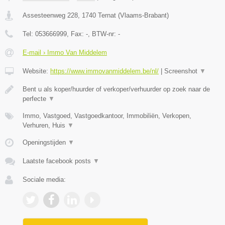
Assesteenweg 228
,
1740
Ternat
(
Vlaams-Brabant
)
Tel:
053666999
, Fax:
-
, BTW-nr:
-
E-mail › Immo Van Middelem
Website:
https://www.immovanmiddelem.be/nl/
|
Screenshot
▼
Bent u als koper/huurder of verkoper/verhuurder op zoek naar de
perfecte
▼
Immo, Vastgoed, Vastgoedkantoor, Immobiliën, Verkopen,
Verhuren, Huis
▼
Openingstijden
▼
Laatste facebook posts
▼
Sociale media: