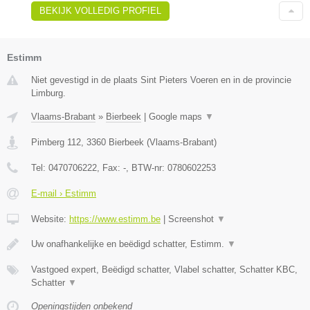
BEKIJK VOLLEDIG PROFIEL
Estimm
Niet gevestigd in de plaats Sint Pieters Voeren en in de provincie
Limburg.
Vlaams-Brabant
»
Bierbeek
|
Google maps
▼
Pimberg 112
,
3360
Bierbeek
(
Vlaams-Brabant
)
Tel:
0470706222
, Fax:
-
, BTW-nr:
0780602253
E-mail › Estimm
Website:
https://www.estimm.be
|
Screenshot
▼
Uw onafhankelijke en beëdigd schatter, Estimm.
▼
Vastgoed expert, Beëdigd schatter, Vlabel schatter, Schatter KBC,
Schatter
▼
Openingstijden onbekend