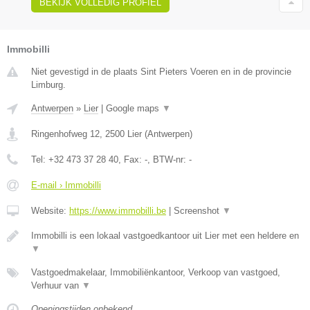
BEKIJK VOLLEDIG PROFIEL
Immobilli
Niet gevestigd in de plaats Sint Pieters Voeren en in de provincie
Limburg.
Antwerpen
»
Lier
|
Google maps
▼
Ringenhofweg 12
,
2500
Lier
(
Antwerpen
)
Tel:
+32 473 37 28 40
, Fax:
-
, BTW-nr:
-
E-mail › Immobilli
Website:
https://www.immobilli.be
|
Screenshot
▼
Immobilli is een lokaal vastgoedkantoor uit Lier met een heldere en
▼
Vastgoedmakelaar, Immobiliënkantoor, Verkoop van vastgoed,
Verhuur van
▼
Openingstijden onbekend