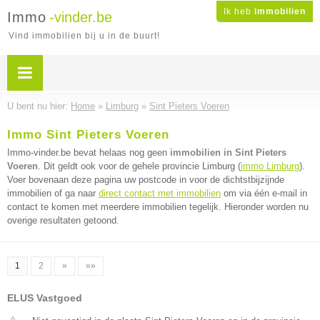
Ik heb
immobilien
Immo
-vinder.be
Vind immobilien bij u in de buurt!
U bent nu hier:
Home
»
Limburg
»
Sint Pieters Voeren
Immo Sint Pieters Voeren
Immo-vinder.be bevat helaas nog geen
immobilien in Sint Pieters
Voeren
. Dit geldt ook voor de gehele provincie Limburg (
immo Limburg
).
Voer bovenaan deze pagina uw postcode in voor de dichtstbijzijnde
immobilien of ga naar
direct contact met immobilien
om via één e-mail in
contact te komen met meerdere immobilien tegelijk. Hieronder worden nu
overige resultaten getoond.
1
2
»
»»
ELUS Vastgoed