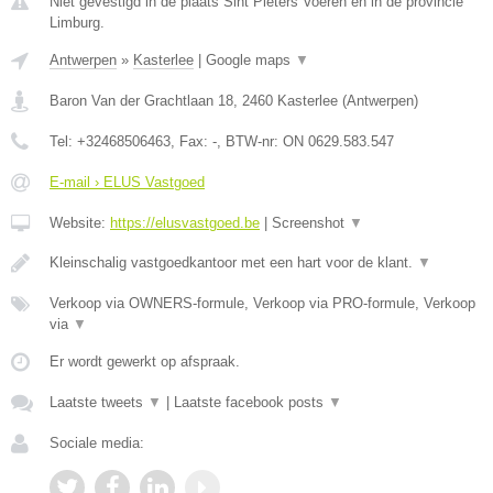
Niet gevestigd in de plaats Sint Pieters Voeren en in de provincie
Limburg.
Antwerpen
»
Kasterlee
|
Google maps
▼
Baron Van der Grachtlaan 18
,
2460
Kasterlee
(
Antwerpen
)
Tel:
+32468506463
, Fax:
-
, BTW-nr:
ON 0629.583.547
E-mail › ELUS Vastgoed
Website:
https://elusvastgoed.be
|
Screenshot
▼
Kleinschalig vastgoedkantoor met een hart voor de klant.
▼
Verkoop via OWNERS-formule, Verkoop via PRO-formule, Verkoop
via
▼
Er wordt gewerkt op afspraak.
Laatste tweets
▼
|
Laatste facebook posts
▼
Sociale media: