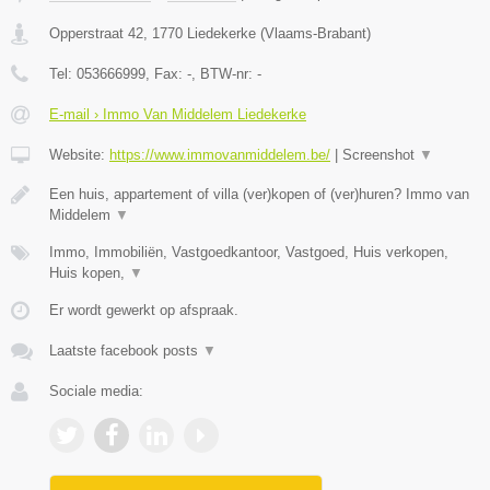
Opperstraat 42
,
1770
Liedekerke
(
Vlaams-Brabant
)
Tel:
053666999
, Fax:
-
, BTW-nr:
-
E-mail › Immo Van Middelem Liedekerke
Website:
https://www.immovanmiddelem.be/
|
Screenshot
▼
Een huis, appartement of villa (ver)kopen of (ver)huren? Immo van
Middelem
▼
Immo, Immobiliën, Vastgoedkantoor, Vastgoed, Huis verkopen,
Huis kopen,
▼
Er wordt gewerkt op afspraak.
Laatste facebook posts
▼
Sociale media: