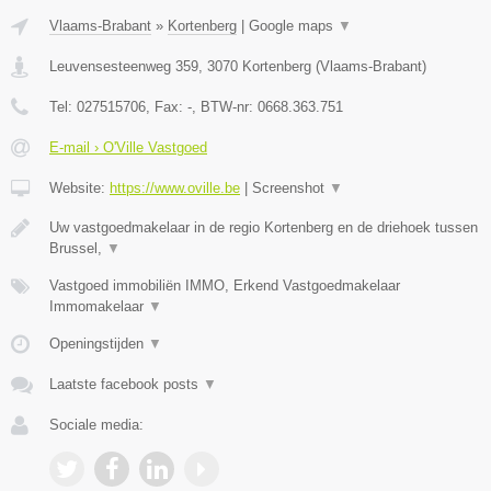
Vlaams-Brabant
»
Kortenberg
|
Google maps
▼
Leuvensesteenweg 359
,
3070
Kortenberg
(
Vlaams-Brabant
)
Tel:
027515706
, Fax:
-
, BTW-nr:
0668.363.751
E-mail › O'Ville Vastgoed
Website:
https://www.oville.be
|
Screenshot
▼
Uw vastgoedmakelaar in de regio Kortenberg en de driehoek tussen
Brussel,
▼
Vastgoed immobiliën IMMO, Erkend Vastgoedmakelaar
Immomakelaar
▼
Openingstijden
▼
Laatste facebook posts
▼
Sociale media: