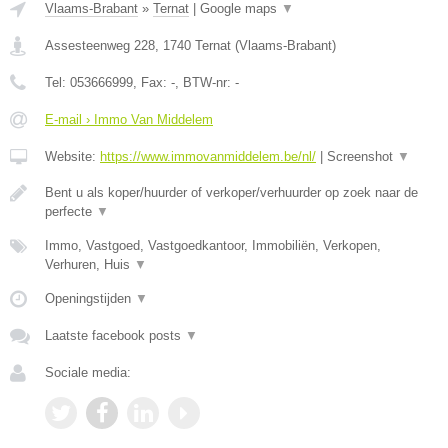
Vlaams-Brabant
»
Ternat
|
Google maps
▼
Assesteenweg 228
,
1740
Ternat
(
Vlaams-Brabant
)
Tel:
053666999
, Fax:
-
, BTW-nr:
-
E-mail › Immo Van Middelem
Website:
https://www.immovanmiddelem.be/nl/
|
Screenshot
▼
Bent u als koper/huurder of verkoper/verhuurder op zoek naar de
perfecte
▼
Immo, Vastgoed, Vastgoedkantoor, Immobiliën, Verkopen,
Verhuren, Huis
▼
Openingstijden
▼
Laatste facebook posts
▼
Sociale media: