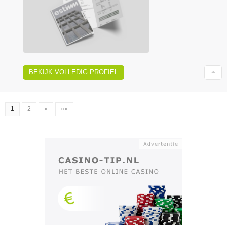
BEKIJK VOLLEDIG PROFIEL
1
2
»
»»