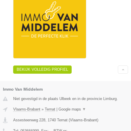
BEKIJK VOLLEDIG PROFIEL
Immo Van Middelem
Niet gevestigd in de plaats Ulbeek en in de provincie Limburg.
Vlaams-Brabant
»
Ternat
|
Google maps
▼
Assesteenweg 228
,
1740
Ternat
(
Vlaams-Brabant
)
Tel:
053666999
, Fax:
-
, BTW-nr:
-