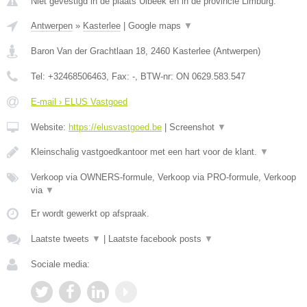
Niet gevestigd in de plaats Ulbeek en in de provincie Limburg.
Antwerpen
»
Kasterlee
|
Google maps
▼
Baron Van der Grachtlaan 18
,
2460
Kasterlee
(
Antwerpen
)
Tel:
+32468506463
, Fax:
-
, BTW-nr:
ON 0629.583.547
E-mail › ELUS Vastgoed
Website:
https://elusvastgoed.be
|
Screenshot
▼
Kleinschalig vastgoedkantoor met een hart voor de klant.
▼
Verkoop via OWNERS-formule, Verkoop via PRO-formule, Verkoop
via
▼
Er wordt gewerkt op afspraak.
Laatste tweets
▼
|
Laatste facebook posts
▼
Sociale media: