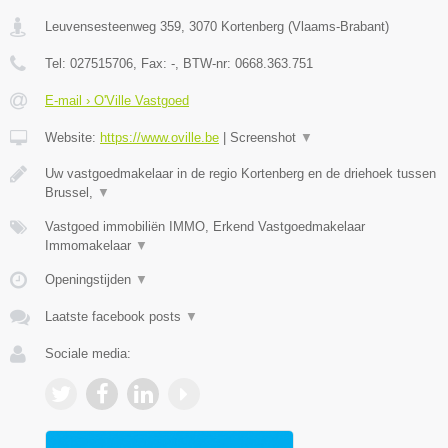
Leuvensesteenweg 359
,
3070
Kortenberg
(
Vlaams-Brabant
)
Tel:
027515706
, Fax:
-
, BTW-nr:
0668.363.751
E-mail › O'Ville Vastgoed
Website:
https://www.oville.be
|
Screenshot
▼
Uw vastgoedmakelaar in de regio Kortenberg en de driehoek tussen
Brussel,
▼
Vastgoed immobiliën IMMO, Erkend Vastgoedmakelaar
Immomakelaar
▼
Openingstijden
▼
Laatste facebook posts
▼
Sociale media: