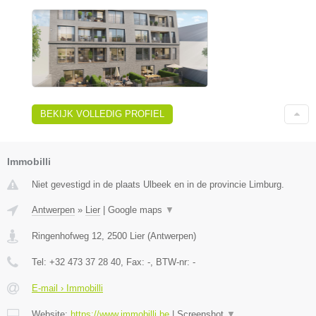
BEKIJK VOLLEDIG PROFIEL
Immobilli
Niet gevestigd in de plaats Ulbeek en in de provincie Limburg.
Antwerpen
»
Lier
|
Google maps
▼
Ringenhofweg 12
,
2500
Lier
(
Antwerpen
)
Tel:
+32 473 37 28 40
, Fax:
-
, BTW-nr:
-
E-mail › Immobilli
Website:
https://www.immobilli.be
|
Screenshot
▼