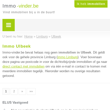
Ik heb
immobilien
Immo
-vinder.be
Vind immobilien bij u in de buurt!
U bent nu hier:
Home
»
Limburg
»
Ulbeek
Immo Ulbeek
Immo-vinder.be bevat helaas nog geen
immobilien in Ulbeek
. Dit geldt
ook voor de gehele provincie Limburg (
immo Limburg
). Voer bovenaan
deze pagina uw postcode in voor de dichtstbijzijnde immobilien of ga naar
direct contact met immobilien
om via één e-mail in contact te komen met
meerdere immobilien tegelijk. Hieronder worden nu overige resultaten
getoond.
1
2
»
»»
ELUS Vastgoed