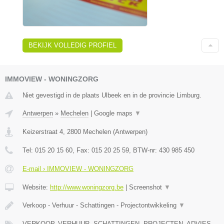
BEKIJK VOLLEDIG PROFIEL
IMMOVIEW - WONINGZORG
Niet gevestigd in de plaats Ulbeek en in de provincie Limburg.
Antwerpen
»
Mechelen
|
Google maps
▼
Keizerstraat 4
,
2800
Mechelen
(
Antwerpen
)
Tel:
015 20 15 60
, Fax:
015 20 25 59
, BTW-nr:
430 985 450
E-mail › IMMOVIEW - WONINGZORG
Website:
http://www.woningzorg.be
|
Screenshot
▼
Verkoop - Verhuur - Schattingen - Projectontwikkeling
▼
VERKOOP, VERHUUR, SCHATTINGEN, PROJECTEN, ADVIES,