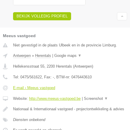
BEKIJK VOLLEDIG PROFIEL
Meeus vastgoed
Niet gevestigd in de plaats Ulbeek en in de provincie Limburg.
Antwerpen
»
Herentals
|
Google maps
▼
Hellekensstraat 55
,
2200
Herentals
(
Antwerpen
)
Tel:
0475/561622
, Fax:
-
, BTW-nr:
0476443610
E-mail › Meeus vastgoed
Website:
http://www.meeus-vastgoed.be
|
Screenshot
▼
Nationaal & Internationaal vastgoed - projectontwikkeling & advies
Diensten onbekend