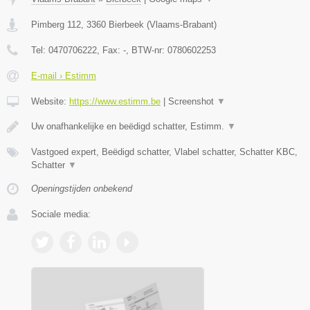
Pimberg 112
,
3360
Bierbeek
(
Vlaams-Brabant
)
Tel:
0470706222
, Fax:
-
, BTW-nr:
0780602253
E-mail › Estimm
Website:
https://www.estimm.be
|
Screenshot
▼
Uw onafhankelijke en beëdigd schatter, Estimm.
▼
Vastgoed expert, Beëdigd schatter, Vlabel schatter, Schatter KBC,
Schatter
▼
Openingstijden onbekend
Sociale media: