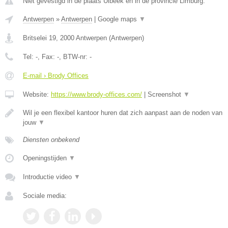
Niet gevestigd in de plaats Ulbeek en in de provincie Limburg.
Antwerpen
»
Antwerpen
|
Google maps
▼
Britselei 19
,
2000
Antwerpen
(
Antwerpen
)
Tel:
-
, Fax:
-
, BTW-nr:
-
E-mail › Brody Offices
Website:
https://www.brody-offices.com/
|
Screenshot
▼
Wil je een flexibel kantoor huren dat zich aanpast aan de noden van
jouw
▼
Diensten onbekend
Openingstijden
▼
Introductie video
▼
Sociale media: