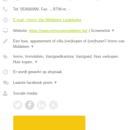
Tel:
053666999
, Fax:
-
, BTW-nr:
-
E-mail › Immo Van Middelem Liedekerke
Website:
https://www.immovanmiddelem.be/
|
Screenshot
▼
Een huis, appartement of villa (ver)kopen of (ver)huren? Immo van
Middelem
▼
Immo, Immobiliën, Vastgoedkantoor, Vastgoed, Huis verkopen,
Huis kopen,
▼
Er wordt gewerkt op afspraak.
Laatste facebook posts
▼
Sociale media: