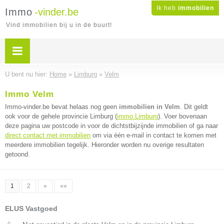
Ik heb
immobilien
Immo
-vinder.be
Vind immobilien bij u in de buurt!
U bent nu hier:
Home
»
Limburg
»
Velm
Immo Velm
Immo-vinder.be bevat helaas nog geen
immobilien in Velm
. Dit geldt
ook voor de gehele provincie Limburg (
immo Limburg
). Voer bovenaan
deze pagina uw postcode in voor de dichtstbijzijnde immobilien of ga naar
direct contact met immobilien
om via één e-mail in contact te komen met
meerdere immobilien tegelijk. Hieronder worden nu overige resultaten
getoond.
1
2
»
»»
ELUS Vastgoed