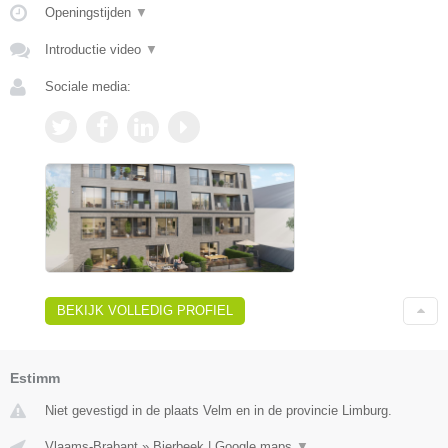
Openingstijden
▼
Introductie video
▼
Sociale media:
BEKIJK VOLLEDIG PROFIEL
Estimm
Niet gevestigd in de plaats Velm en in de provincie Limburg.
Vlaams-Brabant
»
Bierbeek
|
Google maps
▼