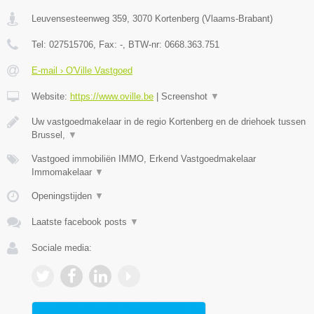
Leuvensesteenweg 359
,
3070
Kortenberg
(
Vlaams-Brabant
)
Tel:
027515706
, Fax:
-
, BTW-nr:
0668.363.751
E-mail › O'Ville Vastgoed
Website:
https://www.oville.be
|
Screenshot
▼
Uw vastgoedmakelaar in de regio Kortenberg en de driehoek tussen
Brussel,
▼
Vastgoed immobiliën IMMO, Erkend Vastgoedmakelaar
Immomakelaar
▼
Openingstijden
▼
Laatste facebook posts
▼
Sociale media: