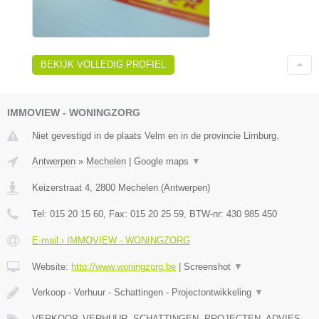
BEKIJK VOLLEDIG PROFIEL
IMMOVIEW - WONINGZORG
Niet gevestigd in de plaats Velm en in de provincie Limburg.
Antwerpen
»
Mechelen
|
Google maps
▼
Keizerstraat 4
,
2800
Mechelen
(
Antwerpen
)
Tel:
015 20 15 60
, Fax:
015 20 25 59
, BTW-nr:
430 985 450
E-mail › IMMOVIEW - WONINGZORG
Website:
http://www.woningzorg.be
|
Screenshot
▼
Verkoop - Verhuur - Schattingen - Projectontwikkeling
▼
VERKOOP, VERHUUR, SCHATTINGEN, PROJECTEN, ADVIES,