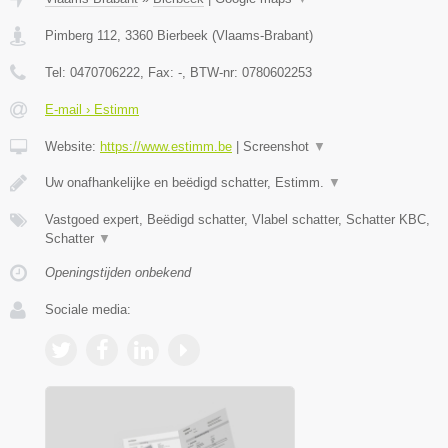
Pimberg 112
,
3360
Bierbeek
(
Vlaams-Brabant
)
Tel:
0470706222
, Fax:
-
, BTW-nr:
0780602253
E-mail › Estimm
Website:
https://www.estimm.be
|
Screenshot
▼
Uw onafhankelijke en beëdigd schatter, Estimm.
▼
Vastgoed expert, Beëdigd schatter, Vlabel schatter, Schatter KBC,
Schatter
▼
Openingstijden onbekend
Sociale media: