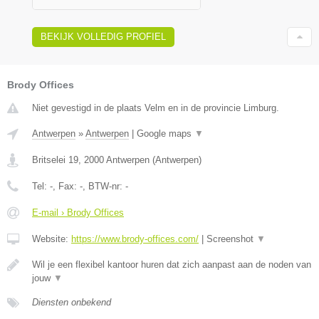
BEKIJK VOLLEDIG PROFIEL
Brody Offices
Niet gevestigd in de plaats Velm en in de provincie Limburg.
Antwerpen
»
Antwerpen
|
Google maps
▼
Britselei 19
,
2000
Antwerpen
(
Antwerpen
)
Tel:
-
, Fax:
-
, BTW-nr:
-
E-mail › Brody Offices
Website:
https://www.brody-offices.com/
|
Screenshot
▼
Wil je een flexibel kantoor huren dat zich aanpast aan de noden van
jouw
▼
Diensten onbekend