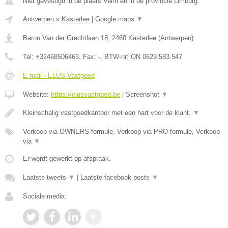
Niet gevestigd in de plaats Velm en in de provincie Limburg.
Antwerpen
»
Kasterlee
|
Google maps
▼
Baron Van der Grachtlaan 18
,
2460
Kasterlee
(
Antwerpen
)
Tel:
+32468506463
, Fax:
-
, BTW-nr:
ON 0629.583.547
E-mail › ELUS Vastgoed
Website:
https://elusvastgoed.be
|
Screenshot
▼
Kleinschalig vastgoedkantoor met een hart voor de klant.
▼
Verkoop via OWNERS-formule, Verkoop via PRO-formule, Verkoop
via
▼
Er wordt gewerkt op afspraak.
Laatste tweets
▼
|
Laatste facebook posts
▼
Sociale media: