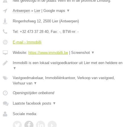
Niet gevestigd in de plaats Velm en in de provincie Limburg.
Antwerpen
»
Lier
|
Google maps
▼
Ringenhofweg 12
,
2500
Lier
(
Antwerpen
)
Tel:
+32 473 37 28 40
, Fax:
-
, BTW-nr:
-
E-mail › Immobilli
Website:
https://www.immobilli.be
|
Screenshot
▼
Immobilli is een lokaal vastgoedkantoor uit Lier met een heldere en
▼
Vastgoedmakelaar, Immobiliënkantoor, Verkoop van vastgoed,
Verhuur van
▼
Openingstijden onbekend
Laatste facebook posts
▼
Sociale media: