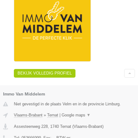
BEKIJK VOLLEDIG PROFIEL
Immo Van Middelem
Niet gevestigd in de plaats Velm en in de provincie Limburg.
Vlaams-Brabant
»
Ternat
|
Google maps
▼
Assesteenweg 228
,
1740
Ternat
(
Vlaams-Brabant
)
Tel:
053666999
, Fax:
-
, BTW-nr:
-