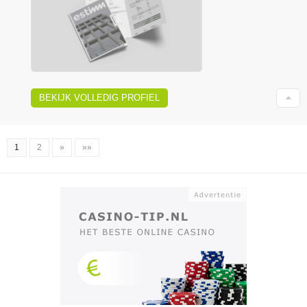
BEKIJK VOLLEDIG PROFIEL
1
2
»
»»