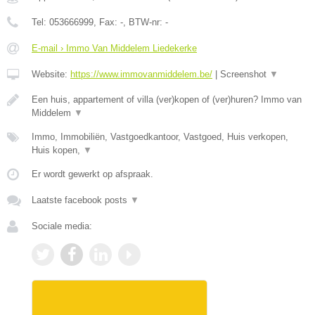
Tel:
053666999
, Fax:
-
, BTW-nr:
-
E-mail › Immo Van Middelem Liedekerke
Website:
https://www.immovanmiddelem.be/
|
Screenshot
▼
Een huis, appartement of villa (ver)kopen of (ver)huren? Immo van
Middelem
▼
Immo, Immobiliën, Vastgoedkantoor, Vastgoed, Huis verkopen,
Huis kopen,
▼
Er wordt gewerkt op afspraak.
Laatste facebook posts
▼
Sociale media: