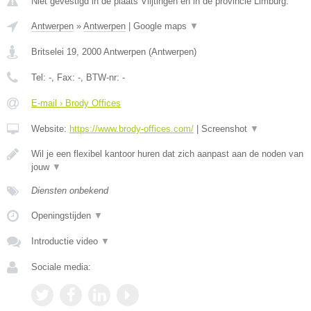
Niet gevestigd in de plaats Vlijtingen en in de provincie Limburg.
Antwerpen
»
Antwerpen
|
Google maps
▼
Britselei 19
,
2000
Antwerpen
(
Antwerpen
)
Tel:
-
, Fax:
-
, BTW-nr:
-
E-mail › Brody Offices
Website:
https://www.brody-offices.com/
|
Screenshot
▼
Wil je een flexibel kantoor huren dat zich aanpast aan de noden van
jouw
▼
Diensten onbekend
Openingstijden
▼
Introductie video
▼
Sociale media: