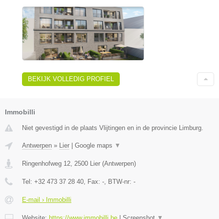
BEKIJK VOLLEDIG PROFIEL
Immobilli
Niet gevestigd in de plaats Vlijtingen en in de provincie Limburg.
Antwerpen
»
Lier
|
Google maps
▼
Ringenhofweg 12
,
2500
Lier
(
Antwerpen
)
Tel:
+32 473 37 28 40
, Fax:
-
, BTW-nr:
-
E-mail › Immobilli
Website:
https://www.immobilli.be
|
Screenshot
▼