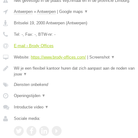
Niet gevestigd in de plaats Wijchmaal en in de provincie Limburg.
Antwerpen
»
Antwerpen
|
Google maps
▼
Britselei 19
,
2000
Antwerpen
(
Antwerpen
)
Tel:
-
, Fax:
-
, BTW-nr:
-
E-mail › Brody Offices
Website:
https://www.brody-offices.com/
|
Screenshot
▼
Wil je een flexibel kantoor huren dat zich aanpast aan de noden van
jouw
▼
Diensten onbekend
Openingstijden
▼
Introductie video
▼
Sociale media: