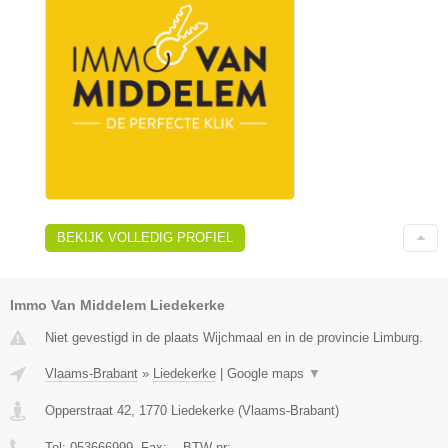
BEKIJK VOLLEDIG PROFIEL
Immo Van Middelem Liedekerke
Niet gevestigd in de plaats Wijchmaal en in de provincie Limburg.
Vlaams-Brabant
»
Liedekerke
|
Google maps
▼
Opperstraat 42
,
1770
Liedekerke
(
Vlaams-Brabant
)
Tel:
053666999
, Fax:
-
, BTW-nr:
-