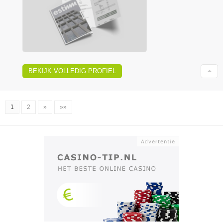
BEKIJK VOLLEDIG PROFIEL
1
2
»
»»