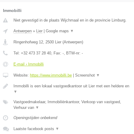
Immobilli
Niet gevestigd in de plaats Wijchmaal en in de provincie Limburg.
Antwerpen
»
Lier
|
Google maps
▼
Ringenhofweg 12
,
2500
Lier
(
Antwerpen
)
Tel:
+32 473 37 28 40
, Fax:
-
, BTW-nr:
-
E-mail › Immobilli
Website:
https://www.immobilli.be
|
Screenshot
▼
Immobilli is een lokaal vastgoedkantoor uit Lier met een heldere en
▼
Vastgoedmakelaar, Immobiliënkantoor, Verkoop van vastgoed,
Verhuur van
▼
Openingstijden onbekend
Laatste facebook posts
▼