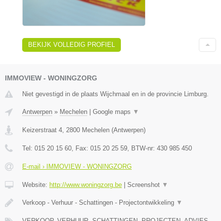
BEKIJK VOLLEDIG PROFIEL
IMMOVIEW - WONINGZORG
Niet gevestigd in de plaats Wijchmaal en in de provincie Limburg.
Antwerpen
»
Mechelen
|
Google maps
▼
Keizerstraat 4
,
2800
Mechelen
(
Antwerpen
)
Tel:
015 20 15 60
, Fax:
015 20 25 59
, BTW-nr:
430 985 450
E-mail › IMMOVIEW - WONINGZORG
Website:
http://www.woningzorg.be
|
Screenshot
▼
Verkoop - Verhuur - Schattingen - Projectontwikkeling
▼
VERKOOP, VERHUUR, SCHATTINGEN, PROJECTEN, ADVIES,