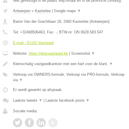
Niet gevestigd in de plaats Wijchmaal en in de provincie Limburg.
Antwerpen
»
Kasterlee
|
Google maps
▼
Baron Van der Grachtlaan 18
,
2460
Kasterlee
(
Antwerpen
)
Tel:
+32468506463
, Fax:
-
, BTW-nr:
ON 0629.583.547
E-mail › ELUS Vastgoed
Website:
https://elusvastgoed.be
|
Screenshot
▼
Kleinschalig vastgoedkantoor met een hart voor de klant.
▼
Verkoop via OWNERS-formule, Verkoop via PRO-formule, Verkoop
via
▼
Er wordt gewerkt op afspraak.
Laatste tweets
▼
|
Laatste facebook posts
▼
Sociale media: