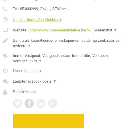
Tel:
053666999
, Fax:
-
, BTW-nr:
-
E-mail › Immo Van Middelem
Website:
https://www.immovanmiddelem.be/nl/
|
Screenshot
▼
Bent u als koper/huurder of verkoper/verhuurder op zoek naar de
perfecte
▼
Immo, Vastgoed, Vastgoedkantoor, Immobiliën, Verkopen,
Verhuren, Huis
▼
Openingstijden
▼
Laatste facebook posts
▼
Sociale media: