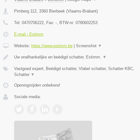
Pimberg 112
,
3360
Bierbeek
(
Vlaams-Brabant
)
Tel:
0470706222
, Fax:
-
, BTW-nr:
0780602253
E-mail › Estimm
Website:
https://www.estimm.be
|
Screenshot
▼
Uw onafhankelijke en beëdigd schatter, Estimm.
▼
Vastgoed expert, Beëdigd schatter, Vlabel schatter, Schatter KBC,
Schatter
▼
Openingstijden onbekend
Sociale media: