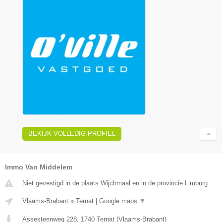
BEKIJK VOLLEDIG PROFIEL
Immo Van Middelem
Niet gevestigd in de plaats Wijchmaal en in de provincie Limburg.
Vlaams-Brabant
»
Ternat
|
Google maps
▼
Assesteenweg 228
,
1740
Ternat
(
Vlaams-Brabant
)