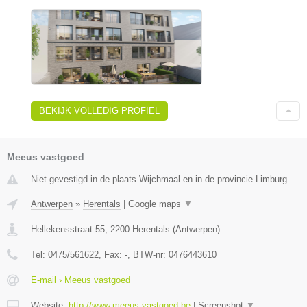
BEKIJK VOLLEDIG PROFIEL
Meeus vastgoed
Niet gevestigd in de plaats Wijchmaal en in de provincie Limburg.
Antwerpen
»
Herentals
|
Google maps
▼
Hellekensstraat 55
,
2200
Herentals
(
Antwerpen
)
Tel:
0475/561622
, Fax:
-
, BTW-nr:
0476443610
E-mail › Meeus vastgoed
Website:
http://www.meeus-vastgoed.be
|
Screenshot
▼