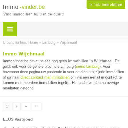
Ik heb
immobilien
Immo
-vinder.be
Vind immobilien bij u in de buurt!
U bent nu hier:
Home
»
Limburg
»
Wijchmaal
Immo Wijchmaal
Immo-vinder.be bevat helaas nog geen
immobilien in Wijchmaal
. Dit
geldt ook voor de gehele provincie Limburg (
immo Limburg
). Voer
bovenaan deze pagina uw postcode in voor de dichtstbijzijnde immobilien
of ga naar
direct contact met immobilien
om via één e-mail in contact te
komen met meerdere immobilien tegelijk. Hieronder worden nu overige
resultaten getoond.
1
2
»
»»
ELUS Vastgoed