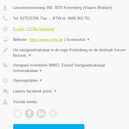
Leuvensesteenweg 359
,
3070
Kortenberg
(
Vlaams-Brabant
)
Tel:
027515706
, Fax:
-
, BTW-nr:
0668.363.751
E-mail › O'Ville Vastgoed
Website:
https://www.oville.be
|
Screenshot
▼
Uw vastgoedmakelaar in de regio Kortenberg en de driehoek tussen
Brussel,
▼
Vastgoed immobiliën IMMO, Erkend Vastgoedmakelaar
Immomakelaar
▼
Openingstijden
▼
Laatste facebook posts
▼
Sociale media: