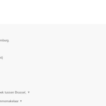
imburg.
nt
)
oek tussen Brussel,
▼
 Immomakelaar
▼