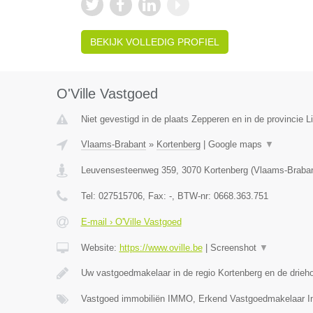
BEKIJK VOLLEDIG PROFIEL
O'Ville Vastgoed
Niet gevestigd in de plaats Zepperen en in de provincie L
Vlaams-Brabant
»
Kortenberg
|
Google maps
▼
Leuvensesteenweg 359
,
3070
Kortenberg
(
Vlaams-Braba
Tel:
027515706
, Fax:
-
, BTW-nr:
0668.363.751
E-mail › O'Ville Vastgoed
Website:
https://www.oville.be
|
Screenshot
▼
Uw vastgoedmakelaar in de regio Kortenberg en de drieh
Vastgoed immobiliën IMMO, Erkend Vastgoedmakelaar