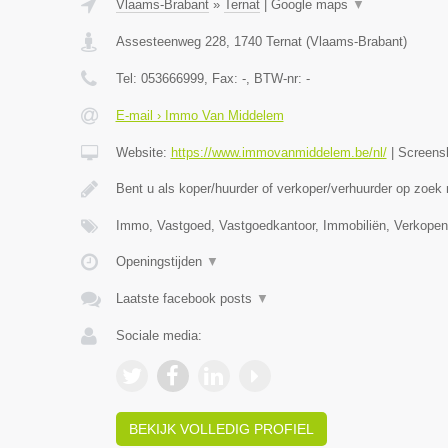
Vlaams-Brabant
»
Ternat
|
Google maps
▼
Assesteenweg 228
,
1740
Ternat
(
Vlaams-Brabant
)
Tel:
053666999
, Fax:
-
, BTW-nr:
-
E-mail › Immo Van Middelem
Website:
https://www.immovanmiddelem.be/nl/
|
Screens
Bent u als koper/huurder of verkoper/verhuurder op zoek
Immo, Vastgoed, Vastgoedkantoor, Immobiliën, Verkopen
Openingstijden
▼
Laatste facebook posts
▼
Sociale media:
BEKIJK VOLLEDIG PROFIEL