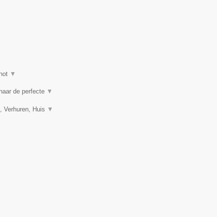
hot
▼
 naar de perfecte
▼
, Verhuren, Huis
▼