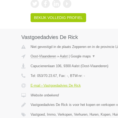
BEKIJK VOLLEDIG PROFIEL
Vastgoedadvies De Rick
Niet gevestigd in de plaats Zepperen en in de provincie L
Oost-Vlaanderen
»
Aalst
|
Google maps
▼
Capucienenlaan 106
,
9300
Aalst
(
Oost-Vlaanderen
)
Tel:
053/70.23.67
, Fax:
-
, BTW-nr:
-
E-mail › Vastgoedadvies De Rick
Website onbekend
Vastgoedadvies De Rick is voor het kopen en verkopen 
Vastgoed, Immo, Verkopen, Verhuren, Huren, Kopen, Hu