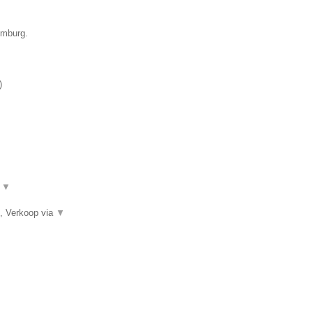
imburg.
)
.
▼
, Verkoop via
▼