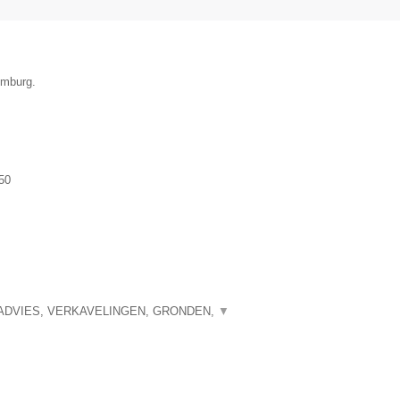
imburg.
50
ADVIES, VERKAVELINGEN, GRONDEN,
▼