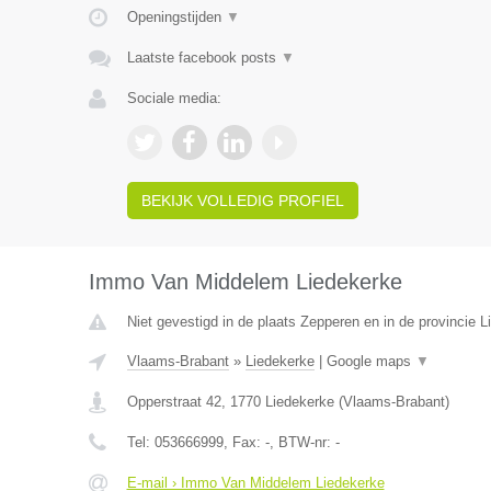
Openingstijden
▼
Laatste facebook posts
▼
Sociale media:
BEKIJK VOLLEDIG PROFIEL
Immo Van Middelem Liedekerke
Niet gevestigd in de plaats Zepperen en in de provincie L
Vlaams-Brabant
»
Liedekerke
|
Google maps
▼
Opperstraat 42
,
1770
Liedekerke
(
Vlaams-Brabant
)
Tel:
053666999
, Fax:
-
, BTW-nr:
-
E-mail › Immo Van Middelem Liedekerke