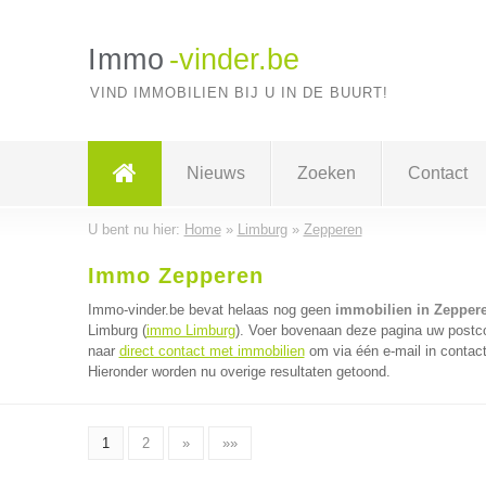
Immo
-vinder.be
VIND IMMOBILIEN BIJ U IN DE BUURT!
Nieuws
Zoeken
Contact
U bent nu hier:
Home
»
Limburg
»
Zepperen
Immo Zepperen
Immo-vinder.be bevat helaas nog geen
immobilien in Zepper
Limburg (
immo Limburg
). Voer bovenaan deze pagina uw postcod
naar
direct contact met immobilien
om via één e-mail in contac
Hieronder worden nu overige resultaten getoond.
1
2
»
»»