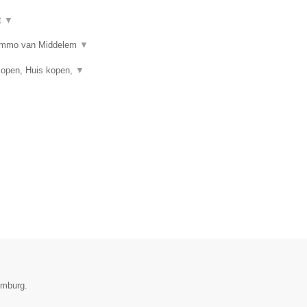
t
▼
n? Immo van Middelem
▼
kopen, Huis kopen,
▼
imburg.