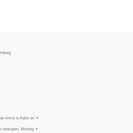
imburg.
van immo in Aalst en
▼
is verkopen, Woning
▼