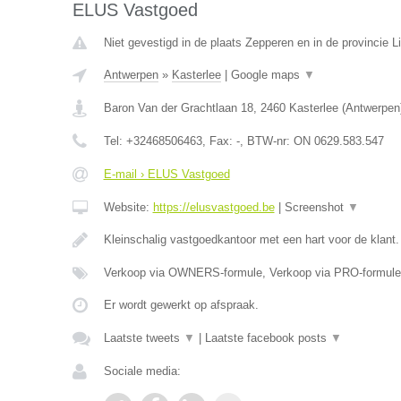
ELUS Vastgoed
Niet gevestigd in de plaats Zepperen en in de provincie L
Antwerpen
»
Kasterlee
|
Google maps
▼
Baron Van der Grachtlaan 18
,
2460
Kasterlee
(
Antwerpen
Tel:
+32468506463
, Fax:
-
, BTW-nr:
ON 0629.583.547
E-mail › ELUS Vastgoed
Website:
https://elusvastgoed.be
|
Screenshot
▼
Kleinschalig vastgoedkantoor met een hart voor de klant
Verkoop via OWNERS-formule, Verkoop via PRO-formule
Er wordt gewerkt op afspraak.
Laatste tweets
▼
|
Laatste facebook posts
▼
Sociale media: