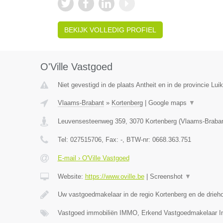
BEKIJK VOLLEDIG PROFIEL
O'Ville Vastgoed
Niet gevestigd in de plaats Antheit en in de provincie Luik
Vlaams-Brabant
»
Kortenberg
|
Google maps
▼
Leuvensesteenweg 359
,
3070
Kortenberg
(
Vlaams-Braba
Tel:
027515706
, Fax:
-
, BTW-nr:
0668.363.751
E-mail › O'Ville Vastgoed
Website:
https://www.oville.be
|
Screenshot
▼
Uw vastgoedmakelaar in de regio Kortenberg en de drieh
Vastgoed immobiliën IMMO, Erkend Vastgoedmakelaar