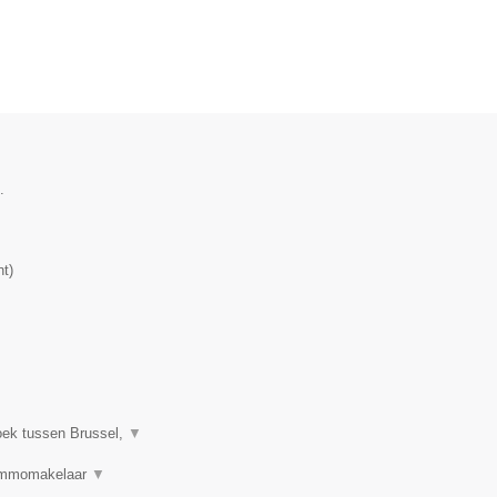
.
nt
)
oek tussen Brussel,
▼
 Immomakelaar
▼