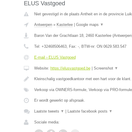
ELUS Vastgoed
Niet gevestigd in de plaats Antheit en in de provincie Luik
Antwerpen
»
Kasterlee
|
Google maps
▼
Baron Van der Grachtlaan 18
,
2460
Kasterlee
(
Antwerpen
Tel:
+32468506463
, Fax:
-
, BTW-nr:
ON 0629.583.547
E-mail › ELUS Vastgoed
Website:
https://elusvastgoed.be
|
Screenshot
▼
Kleinschalig vastgoedkantoor met een hart voor de klant
Verkoop via OWNERS-formule, Verkoop via PRO-formule
Er wordt gewerkt op afspraak.
Laatste tweets
▼
|
Laatste facebook posts
▼
Sociale media: