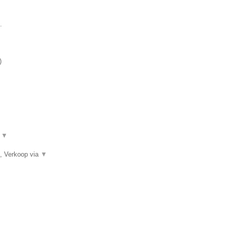
.
)
.
▼
, Verkoop via
▼