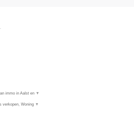
.
van immo in Aalst en
▼
is verkopen, Woning
▼