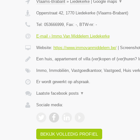
Vlaams-Brabant
»
Liedekerke
|
Google maps
▼
Opperstraat 42
,
1770
Liedekerke
(
Vlaams-Brabant
)
Tel:
053666999
, Fax:
-
, BTW-nr:
-
E-mail › Immo Van Middelem Liedekerke
Website:
https://www.immovanmiddelem.be/
|
Screensho
Een huis, appartement of villa (ver)kopen of (ver)hure
Immo, Immobiliën, Vastgoedkantoor, Vastgoed, Huis ver
Er wordt gewerkt op afspraak.
Laatste facebook posts
▼
Sociale media:
BEKIJK VOLLEDIG PROFIEL