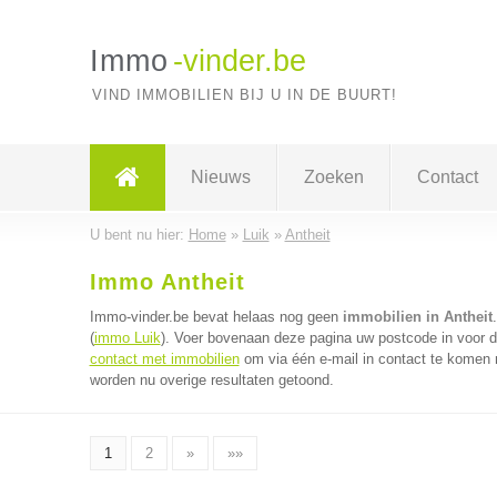
Immo
-vinder.be
VIND IMMOBILIEN BIJ U IN DE BUURT!
Nieuws
Zoeken
Contact
U bent nu hier:
Home
»
Luik
»
Antheit
Immo Antheit
Immo-vinder.be bevat helaas nog geen
immobilien in Antheit
(
immo Luik
). Voer bovenaan deze pagina uw postcode in voor de
contact met immobilien
om via één e-mail in contact te komen 
worden nu overige resultaten getoond.
1
2
»
»»