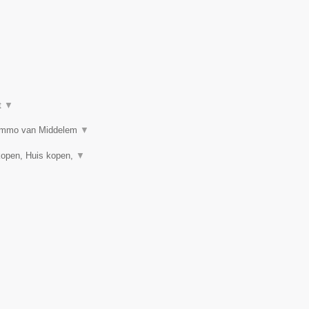
t
▼
n? Immo van Middelem
▼
kopen, Huis kopen,
▼