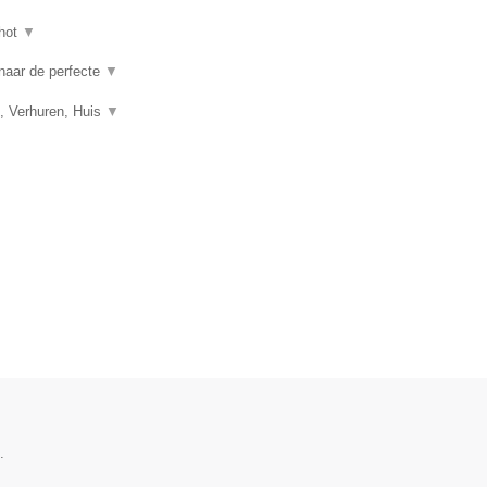
hot
▼
 naar de perfecte
▼
, Verhuren, Huis
▼
.