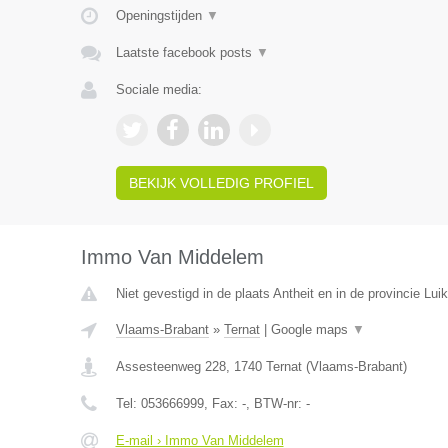
Openingstijden
▼
Laatste facebook posts
▼
Sociale media:
BEKIJK VOLLEDIG PROFIEL
Immo Van Middelem
Niet gevestigd in de plaats Antheit en in de provincie Luik
Vlaams-Brabant
»
Ternat
|
Google maps
▼
Assesteenweg 228
,
1740
Ternat
(
Vlaams-Brabant
)
Tel:
053666999
, Fax:
-
, BTW-nr:
-
E-mail › Immo Van Middelem