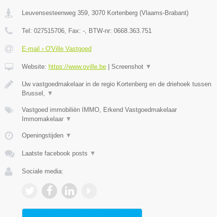
Leuvensesteenweg 359
,
3070
Kortenberg
(
Vlaams-Brabant
)
Tel:
027515706
, Fax:
-
, BTW-nr:
0668.363.751
E-mail › O'Ville Vastgoed
Website:
https://www.oville.be
|
Screenshot
▼
Uw vastgoedmakelaar in de regio Kortenberg en de driehoek tussen
Brussel,
▼
Vastgoed immobiliën IMMO, Erkend Vastgoedmakelaar
Immomakelaar
▼
Openingstijden
▼
Laatste facebook posts
▼
Sociale media: