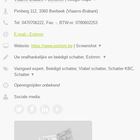
Pimberg 112
,
3360
Bierbeek
(
Vlaams-Brabant
)
Tel:
0470706222
, Fax:
-
, BTW-nr:
0780602253
E-mail › Estimm
Website:
https://www.estimm.be
|
Screenshot
▼
Uw onafhankelijke en beëdigd schatter, Estimm.
▼
Vastgoed expert, Beëdigd schatter, Vlabel schatter, Schatter KBC,
Schatter
▼
Openingstijden onbekend
Sociale media: