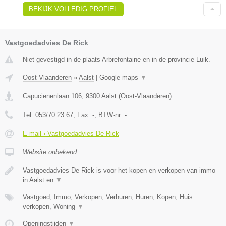
BEKIJK VOLLEDIG PROFIEL
Vastgoedadvies De Rick
Niet gevestigd in de plaats Arbrefontaine en in de provincie Luik.
Oost-Vlaanderen
»
Aalst
|
Google maps
▼
Capucienenlaan 106
,
9300
Aalst
(
Oost-Vlaanderen
)
Tel:
053/70.23.67
, Fax:
-
, BTW-nr:
-
E-mail › Vastgoedadvies De Rick
Website onbekend
Vastgoedadvies De Rick is voor het kopen en verkopen van immo
in Aalst en
▼
Vastgoed, Immo, Verkopen, Verhuren, Huren, Kopen, Huis
verkopen, Woning
▼
Openingstijden
▼