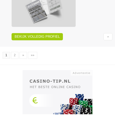
BEKIJK VOLLEDIG PROFIEL
1
2
»
»»