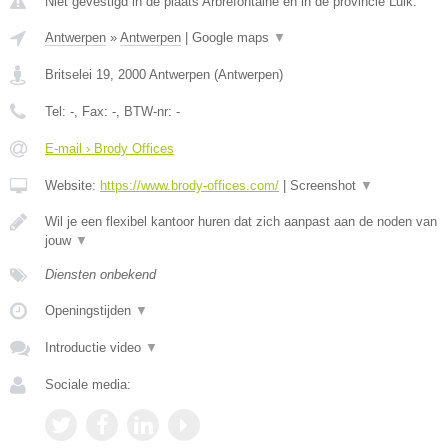
Niet gevestigd in de plaats Arbrefontaine en in de provincie Luik.
Antwerpen
»
Antwerpen
|
Google maps
▼
Britselei 19
,
2000
Antwerpen
(
Antwerpen
)
Tel:
-
, Fax:
-
, BTW-nr:
-
E-mail › Brody Offices
Website:
https://www.brody-offices.com/
|
Screenshot
▼
Wil je een flexibel kantoor huren dat zich aanpast aan de noden van
jouw
▼
Diensten onbekend
Openingstijden
▼
Introductie video
▼
Sociale media: