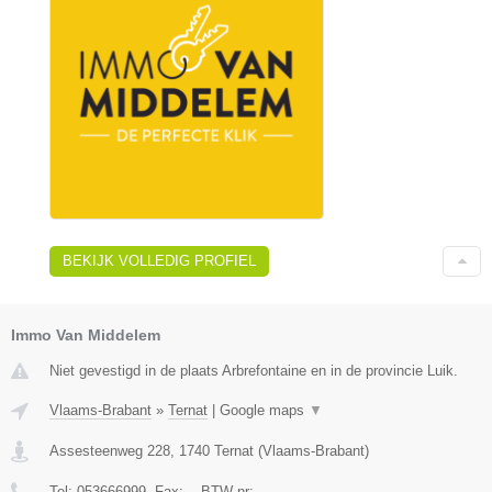
BEKIJK VOLLEDIG PROFIEL
Immo Van Middelem
Niet gevestigd in de plaats Arbrefontaine en in de provincie Luik.
Vlaams-Brabant
»
Ternat
|
Google maps
▼
Assesteenweg 228
,
1740
Ternat
(
Vlaams-Brabant
)
Tel:
053666999
, Fax:
-
, BTW-nr:
-