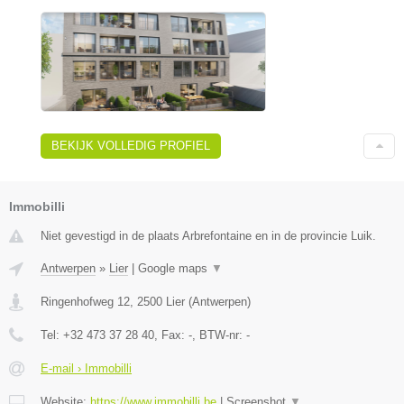
BEKIJK VOLLEDIG PROFIEL
Immobilli
Niet gevestigd in de plaats Arbrefontaine en in de provincie Luik.
Antwerpen
»
Lier
|
Google maps
▼
Ringenhofweg 12
,
2500
Lier
(
Antwerpen
)
Tel:
+32 473 37 28 40
, Fax:
-
, BTW-nr:
-
E-mail › Immobilli
Website:
https://www.immobilli.be
|
Screenshot
▼