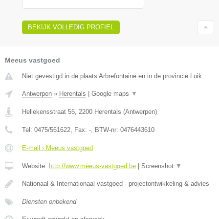
BEKIJK VOLLEDIG PROFIEL
Meeus vastgoed
Niet gevestigd in de plaats Arbrefontaine en in de provincie Luik.
Antwerpen
»
Herentals
|
Google maps
▼
Hellekensstraat 55
,
2200
Herentals
(
Antwerpen
)
Tel:
0475/561622
, Fax:
-
, BTW-nr:
0476443610
E-mail › Meeus vastgoed
Website:
http://www.meeus-vastgoed.be
|
Screenshot
▼
Nationaal & Internationaal vastgoed - projectontwikkeling & advies
Diensten onbekend