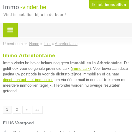
Ik heb
immobilien
Immo
-vinder.be
Vind immobilien bij u in de buurt!
U bent nu hier:
Home
»
Luik
»
Arbrefontaine
Immo Arbrefontaine
Immo-vinder.be bevat helaas nog geen
immobilien in Arbrefontaine
. Dit
geldt ook voor de gehele provincie Luik (
immo Luik
). Voer bovenaan deze
pagina uw postcode in voor de dichtstbijzijnde immobilien of ga naar
direct contact met immobilien
om via één e-mail in contact te komen met
meerdere immobilien tegelijk. Hieronder worden nu overige resultaten
getoond.
1
2
»
»»
ELUS Vastgoed