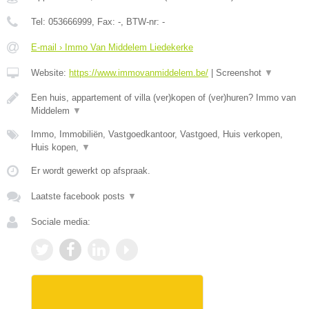
Tel:
053666999
, Fax:
-
, BTW-nr:
-
E-mail › Immo Van Middelem Liedekerke
Website:
https://www.immovanmiddelem.be/
|
Screenshot
▼
Een huis, appartement of villa (ver)kopen of (ver)huren? Immo van
Middelem
▼
Immo, Immobiliën, Vastgoedkantoor, Vastgoed, Huis verkopen,
Huis kopen,
▼
Er wordt gewerkt op afspraak.
Laatste facebook posts
▼
Sociale media: