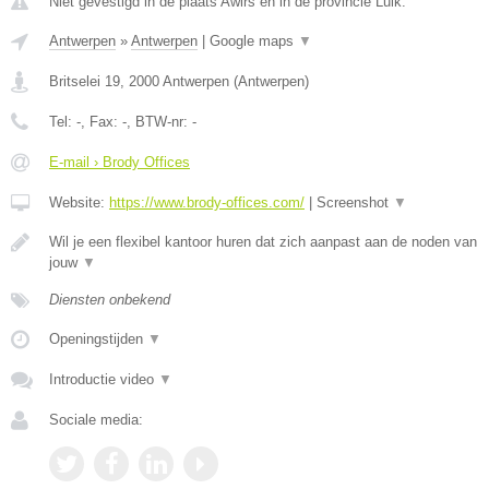
Niet gevestigd in de plaats Awirs en in de provincie Luik.
Antwerpen
»
Antwerpen
|
Google maps
▼
Britselei 19
,
2000
Antwerpen
(
Antwerpen
)
Tel:
-
, Fax:
-
, BTW-nr:
-
E-mail › Brody Offices
Website:
https://www.brody-offices.com/
|
Screenshot
▼
Wil je een flexibel kantoor huren dat zich aanpast aan de noden van
jouw
▼
Diensten onbekend
Openingstijden
▼
Introductie video
▼
Sociale media: