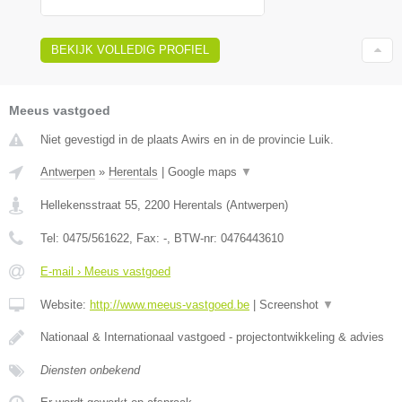
BEKIJK VOLLEDIG PROFIEL
Meeus vastgoed
Niet gevestigd in de plaats Awirs en in de provincie Luik.
Antwerpen
»
Herentals
|
Google maps
▼
Hellekensstraat 55
,
2200
Herentals
(
Antwerpen
)
Tel:
0475/561622
, Fax:
-
, BTW-nr:
0476443610
E-mail › Meeus vastgoed
Website:
http://www.meeus-vastgoed.be
|
Screenshot
▼
Nationaal & Internationaal vastgoed - projectontwikkeling & advies
Diensten onbekend