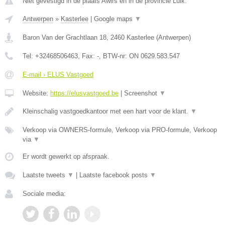
Niet gevestigd in de plaats Awirs en in de provincie Luik.
Antwerpen
»
Kasterlee
|
Google maps
▼
Baron Van der Grachtlaan 18
,
2460
Kasterlee
(
Antwerpen
)
Tel:
+32468506463
, Fax:
-
, BTW-nr:
ON 0629.583.547
E-mail › ELUS Vastgoed
Website:
https://elusvastgoed.be
|
Screenshot
▼
Kleinschalig vastgoedkantoor met een hart voor de klant.
▼
Verkoop via OWNERS-formule, Verkoop via PRO-formule, Verkoop
via
▼
Er wordt gewerkt op afspraak.
Laatste tweets
▼
|
Laatste facebook posts
▼
Sociale media: