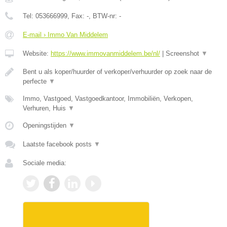
Tel:
053666999
, Fax:
-
, BTW-nr:
-
E-mail › Immo Van Middelem
Website:
https://www.immovanmiddelem.be/nl/
|
Screenshot
▼
Bent u als koper/huurder of verkoper/verhuurder op zoek naar de
perfecte
▼
Immo, Vastgoed, Vastgoedkantoor, Immobiliën, Verkopen,
Verhuren, Huis
▼
Openingstijden
▼
Laatste facebook posts
▼
Sociale media: