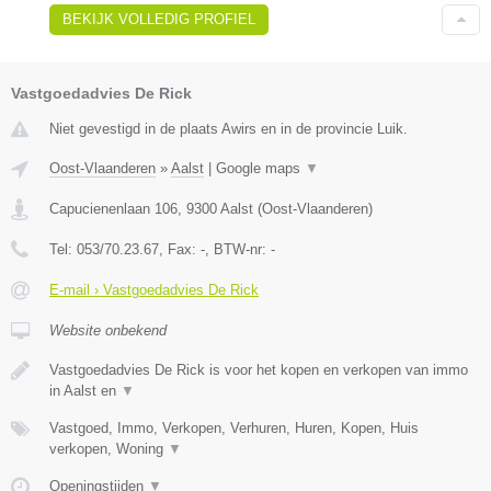
BEKIJK VOLLEDIG PROFIEL
Vastgoedadvies De Rick
Niet gevestigd in de plaats Awirs en in de provincie Luik.
Oost-Vlaanderen
»
Aalst
|
Google maps
▼
Capucienenlaan 106
,
9300
Aalst
(
Oost-Vlaanderen
)
Tel:
053/70.23.67
, Fax:
-
, BTW-nr:
-
E-mail › Vastgoedadvies De Rick
Website onbekend
Vastgoedadvies De Rick is voor het kopen en verkopen van immo
in Aalst en
▼
Vastgoed, Immo, Verkopen, Verhuren, Huren, Kopen, Huis
verkopen, Woning
▼
Openingstijden
▼