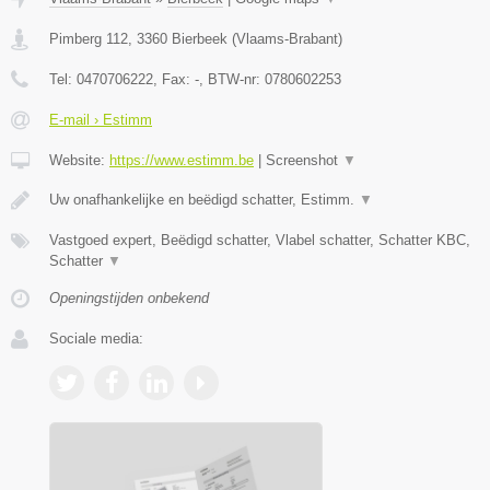
Pimberg 112
,
3360
Bierbeek
(
Vlaams-Brabant
)
Tel:
0470706222
, Fax:
-
, BTW-nr:
0780602253
E-mail › Estimm
Website:
https://www.estimm.be
|
Screenshot
▼
Uw onafhankelijke en beëdigd schatter, Estimm.
▼
Vastgoed expert, Beëdigd schatter, Vlabel schatter, Schatter KBC,
Schatter
▼
Openingstijden onbekend
Sociale media: