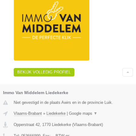
BEKIJK VOLLEDIG PROFIEL
Immo Van Middelem Liedekerke
Niet gevestigd in de plaats Awirs en in de provincie Luik.
Vlaams-Brabant
»
Liedekerke
|
Google maps
▼
Opperstraat 42
,
1770
Liedekerke
(
Vlaams-Brabant
)
Tel:
053666999
, Fax:
-
, BTW-nr:
-