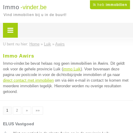
Ik heb
immobilien
Immo
-vinder.be
Vind immobilien bij u in de buurt!
U bent nu hier:
Home
»
Luik
»
Awirs
Immo Awirs
Immo-vinder.be bevat helaas nog geen
immobilien in Awirs
. Dit geldt
ook voor de gehele provincie Luik (
immo Luik
). Voer bovenaan deze
pagina uw postcode in voor de dichtstbijzijnde immobilien of ga naar
direct contact met immobilien
om via één e-mail in contact te komen met
meerdere immobilien tegelijk. Hieronder worden nu overige resultaten
getoond.
1
2
»
»»
ELUS Vastgoed