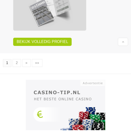
BEKIJK VOLLEDIG PROFIEL
1
2
»
»»