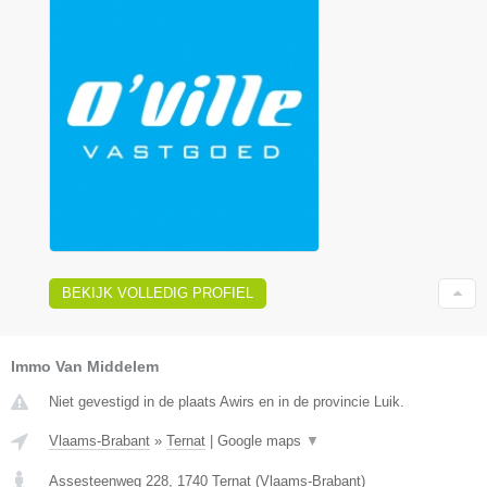
BEKIJK VOLLEDIG PROFIEL
Immo Van Middelem
Niet gevestigd in de plaats Awirs en in de provincie Luik.
Vlaams-Brabant
»
Ternat
|
Google maps
▼
Assesteenweg 228
,
1740
Ternat
(
Vlaams-Brabant
)