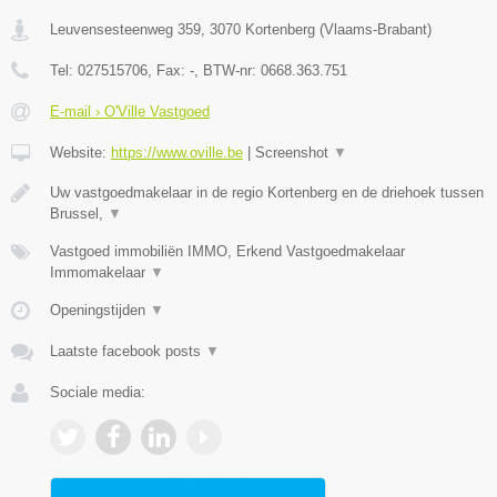
Leuvensesteenweg 359
,
3070
Kortenberg
(
Vlaams-Brabant
)
Tel:
027515706
, Fax:
-
, BTW-nr:
0668.363.751
E-mail › O'Ville Vastgoed
Website:
https://www.oville.be
|
Screenshot
▼
Uw vastgoedmakelaar in de regio Kortenberg en de driehoek tussen
Brussel,
▼
Vastgoed immobiliën IMMO, Erkend Vastgoedmakelaar
Immomakelaar
▼
Openingstijden
▼
Laatste facebook posts
▼
Sociale media: