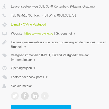
Leuvensesteenweg 359
,
3070
Kortenberg
(
Vlaams-Brabant
)
Tel:
027515706
, Fax:
-
, BTW-nr:
0668.363.751
E-mail › O'Ville Vastgoed
Website:
https://www.oville.be
|
Screenshot
▼
Uw vastgoedmakelaar in de regio Kortenberg en de driehoek tussen
Brussel,
▼
Vastgoed immobiliën IMMO, Erkend Vastgoedmakelaar
Immomakelaar
▼
Openingstijden
▼
Laatste facebook posts
▼
Sociale media: