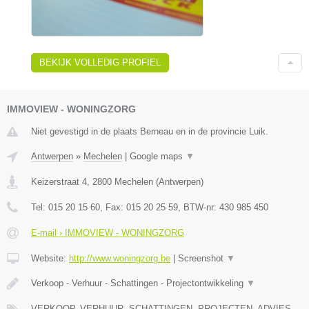
BEKIJK VOLLEDIG PROFIEL
IMMOVIEW - WONINGZORG
Niet gevestigd in de plaats Berneau en in de provincie Luik.
Antwerpen
»
Mechelen
|
Google maps
▼
Keizerstraat 4
,
2800
Mechelen
(
Antwerpen
)
Tel:
015 20 15 60
, Fax:
015 20 25 59
, BTW-nr:
430 985 450
E-mail › IMMOVIEW - WONINGZORG
Website:
http://www.woningzorg.be
|
Screenshot
▼
Verkoop - Verhuur - Schattingen - Projectontwikkeling
▼
VERKOOP, VERHUUR, SCHATTINGEN, PROJECTEN, ADVIES,