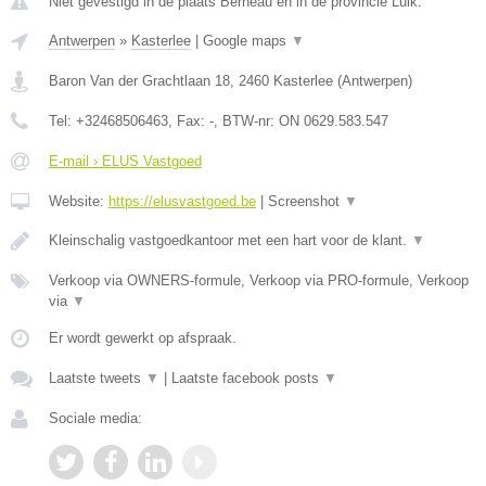
Niet gevestigd in de plaats Berneau en in de provincie Luik.
Antwerpen
»
Kasterlee
|
Google maps
▼
Baron Van der Grachtlaan 18
,
2460
Kasterlee
(
Antwerpen
)
Tel:
+32468506463
, Fax:
-
, BTW-nr:
ON 0629.583.547
E-mail › ELUS Vastgoed
Website:
https://elusvastgoed.be
|
Screenshot
▼
Kleinschalig vastgoedkantoor met een hart voor de klant.
▼
Verkoop via OWNERS-formule, Verkoop via PRO-formule, Verkoop
via
▼
Er wordt gewerkt op afspraak.
Laatste tweets
▼
|
Laatste facebook posts
▼
Sociale media: