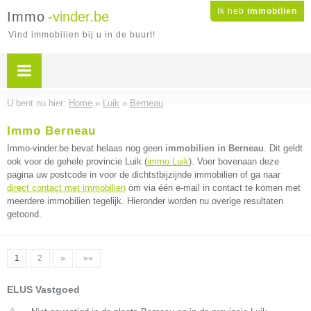
Ik heb
immobilien
Immo
-vinder.be
Vind immobilien bij u in de buurt!
U bent nu hier:
Home
»
Luik
»
Berneau
Immo Berneau
Immo-vinder.be bevat helaas nog geen
immobilien in Berneau
. Dit geldt
ook voor de gehele provincie Luik (
immo Luik
). Voer bovenaan deze
pagina uw postcode in voor de dichtstbijzijnde immobilien of ga naar
direct contact met immobilien
om via één e-mail in contact te komen met
meerdere immobilien tegelijk. Hieronder worden nu overige resultaten
getoond.
1
2
»
»»
ELUS Vastgoed