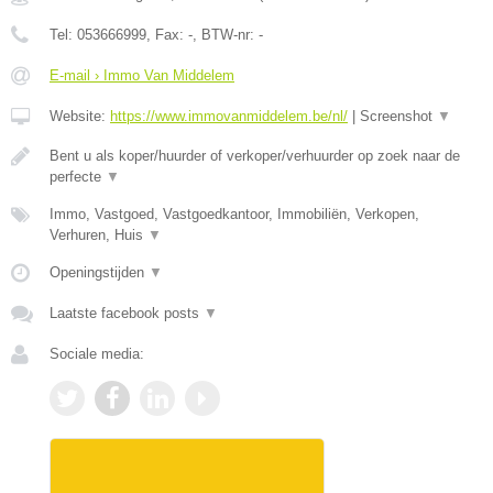
Tel:
053666999
, Fax:
-
, BTW-nr:
-
E-mail › Immo Van Middelem
Website:
https://www.immovanmiddelem.be/nl/
|
Screenshot
▼
Bent u als koper/huurder of verkoper/verhuurder op zoek naar de
perfecte
▼
Immo, Vastgoed, Vastgoedkantoor, Immobiliën, Verkopen,
Verhuren, Huis
▼
Openingstijden
▼
Laatste facebook posts
▼
Sociale media: