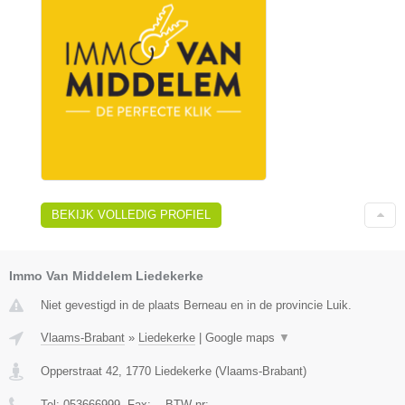
BEKIJK VOLLEDIG PROFIEL
Immo Van Middelem Liedekerke
Niet gevestigd in de plaats Berneau en in de provincie Luik.
Vlaams-Brabant
»
Liedekerke
|
Google maps
▼
Opperstraat 42
,
1770
Liedekerke
(
Vlaams-Brabant
)
Tel:
053666999
, Fax:
-
, BTW-nr:
-