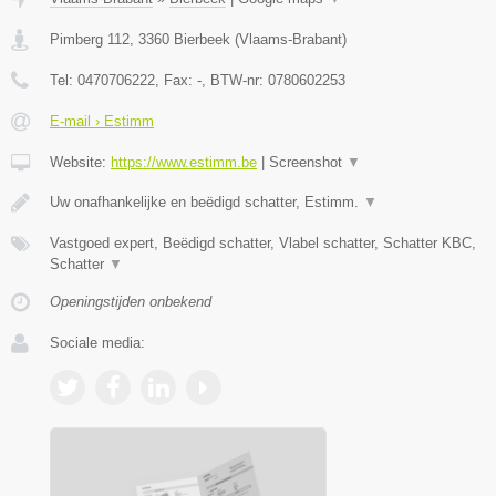
Pimberg 112
,
3360
Bierbeek
(
Vlaams-Brabant
)
Tel:
0470706222
, Fax:
-
, BTW-nr:
0780602253
E-mail › Estimm
Website:
https://www.estimm.be
|
Screenshot
▼
Uw onafhankelijke en beëdigd schatter, Estimm.
▼
Vastgoed expert, Beëdigd schatter, Vlabel schatter, Schatter KBC,
Schatter
▼
Openingstijden onbekend
Sociale media: