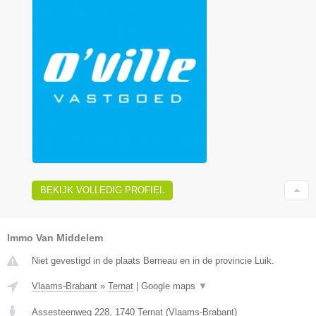
BEKIJK VOLLEDIG PROFIEL
Immo Van Middelem
Niet gevestigd in de plaats Berneau en in de provincie Luik.
Vlaams-Brabant
»
Ternat
|
Google maps
▼
Assesteenweg 228
,
1740
Ternat
(
Vlaams-Brabant
)