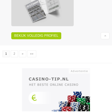
BEKIJK VOLLEDIG PROFIEL
1
2
»
»»