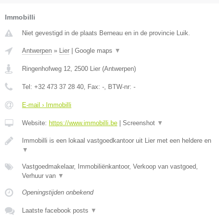
Immobilli
Niet gevestigd in de plaats Berneau en in de provincie Luik.
Antwerpen
»
Lier
|
Google maps
▼
Ringenhofweg 12
,
2500
Lier
(
Antwerpen
)
Tel:
+32 473 37 28 40
, Fax:
-
, BTW-nr:
-
E-mail › Immobilli
Website:
https://www.immobilli.be
|
Screenshot
▼
Immobilli is een lokaal vastgoedkantoor uit Lier met een heldere en
▼
Vastgoedmakelaar, Immobiliënkantoor, Verkoop van vastgoed,
Verhuur van
▼
Openingstijden onbekend
Laatste facebook posts
▼