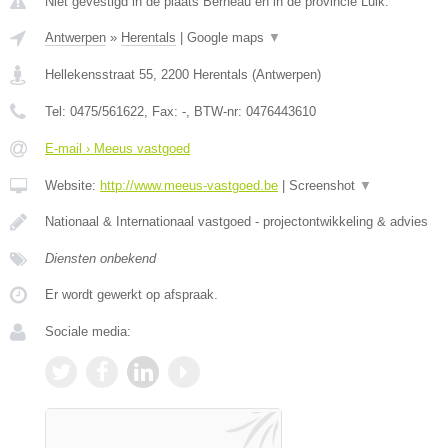
Niet gevestigd in de plaats Berneau en in de provincie Luik.
Antwerpen
»
Herentals
|
Google maps
▼
Hellekensstraat 55
,
2200
Herentals
(
Antwerpen
)
Tel:
0475/561622
, Fax:
-
, BTW-nr:
0476443610
E-mail › Meeus vastgoed
Website:
http://www.meeus-vastgoed.be
|
Screenshot
▼
Nationaal & Internationaal vastgoed - projectontwikkeling & advies
Diensten onbekend
Er wordt gewerkt op afspraak.
Sociale media: