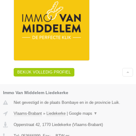
BEKIJK VOLLEDIG PROFIEL
Immo Van Middelem Liedekerke
Niet gevestigd in de plaats Bombaye en in de provincie Luik.
Vlaams-Brabant
»
Liedekerke
|
Google maps
▼
Opperstraat 42
,
1770
Liedekerke
(
Vlaams-Brabant
)
Tel:
053666999
, Fax:
-
, BTW-nr:
-