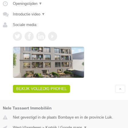
Openingstijden
▼
Introductie video
▼
Sociale media:
BEKIJK VOLLEDIG PROFIEL
Nele Tassaert Immobiliën
Niet gevestigd in de plaats Bombaye en in de provincie Luik.
West-Vlaanderen
»
Kortrijk
|
Google maps
▼