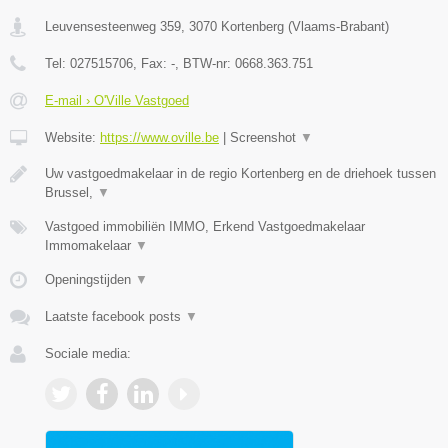
Leuvensesteenweg 359
,
3070
Kortenberg
(
Vlaams-Brabant
)
Tel:
027515706
, Fax:
-
, BTW-nr:
0668.363.751
E-mail › O'Ville Vastgoed
Website:
https://www.oville.be
|
Screenshot
▼
Uw vastgoedmakelaar in de regio Kortenberg en de driehoek tussen
Brussel,
▼
Vastgoed immobiliën IMMO, Erkend Vastgoedmakelaar
Immomakelaar
▼
Openingstijden
▼
Laatste facebook posts
▼
Sociale media: