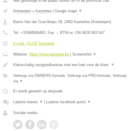
Niet gevestigd in de plaats Borlez en in de provincie Luik.
Antwerpen
»
Kasterlee
|
Google maps
▼
Baron Van der Grachtlaan 18
,
2460
Kasterlee
(
Antwerpen
)
Tel:
+32468506463
, Fax:
-
, BTW-nr:
ON 0629.583.547
E-mail › ELUS Vastgoed
Website:
https://elusvastgoed.be
|
Screenshot
▼
Kleinschalig vastgoedkantoor met een hart voor de klant.
▼
Verkoop via OWNERS-formule, Verkoop via PRO-formule, Verkoop
via
▼
Er wordt gewerkt op afspraak.
Laatste tweets
▼
|
Laatste facebook posts
▼
Sociale media: