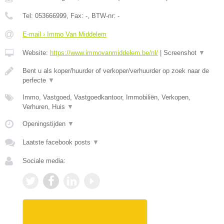
Tel:
053666999
, Fax:
-
, BTW-nr:
-
E-mail › Immo Van Middelem
Website:
https://www.immovanmiddelem.be/nl/
|
Screenshot
▼
Bent u als koper/huurder of verkoper/verhuurder op zoek naar de
perfecte
▼
Immo, Vastgoed, Vastgoedkantoor, Immobiliën, Verkopen,
Verhuren, Huis
▼
Openingstijden
▼
Laatste facebook posts
▼
Sociale media: