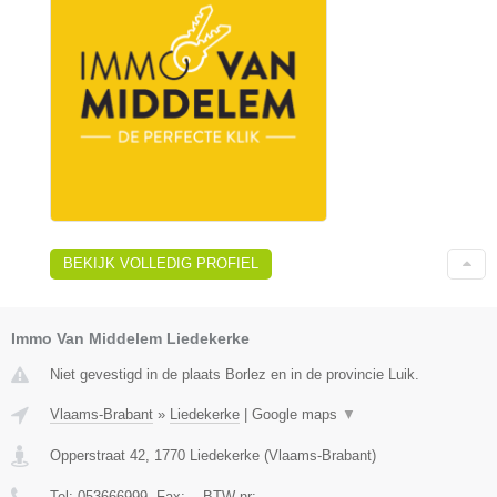
BEKIJK VOLLEDIG PROFIEL
Immo Van Middelem Liedekerke
Niet gevestigd in de plaats Borlez en in de provincie Luik.
Vlaams-Brabant
»
Liedekerke
|
Google maps
▼
Opperstraat 42
,
1770
Liedekerke
(
Vlaams-Brabant
)
Tel:
053666999
, Fax:
-
, BTW-nr:
-