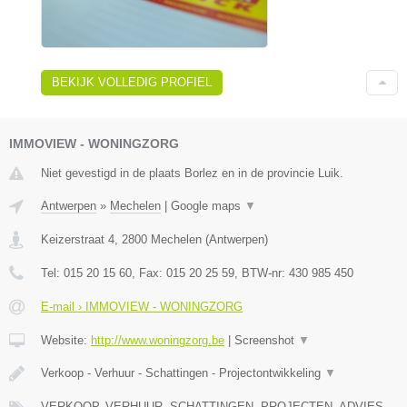
BEKIJK VOLLEDIG PROFIEL
IMMOVIEW - WONINGZORG
Niet gevestigd in de plaats Borlez en in de provincie Luik.
Antwerpen
»
Mechelen
|
Google maps
▼
Keizerstraat 4
,
2800
Mechelen
(
Antwerpen
)
Tel:
015 20 15 60
, Fax:
015 20 25 59
, BTW-nr:
430 985 450
E-mail › IMMOVIEW - WONINGZORG
Website:
http://www.woningzorg.be
|
Screenshot
▼
Verkoop - Verhuur - Schattingen - Projectontwikkeling
▼
VERKOOP, VERHUUR, SCHATTINGEN, PROJECTEN, ADVIES,