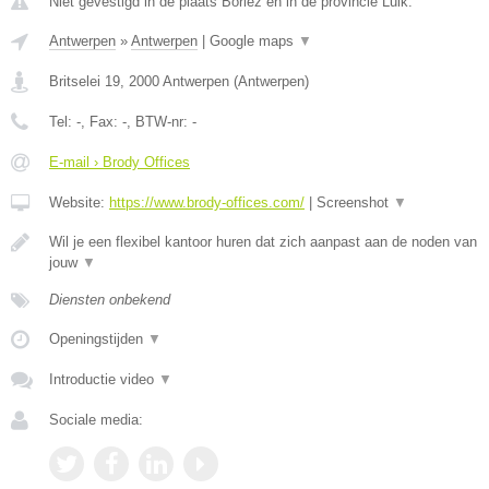
Niet gevestigd in de plaats Borlez en in de provincie Luik.
Antwerpen
»
Antwerpen
|
Google maps
▼
Britselei 19
,
2000
Antwerpen
(
Antwerpen
)
Tel:
-
, Fax:
-
, BTW-nr:
-
E-mail › Brody Offices
Website:
https://www.brody-offices.com/
|
Screenshot
▼
Wil je een flexibel kantoor huren dat zich aanpast aan de noden van
jouw
▼
Diensten onbekend
Openingstijden
▼
Introductie video
▼
Sociale media: