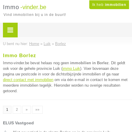
Ik heb
immobilien
Immo
-vinder.be
Vind immobilien bij u in de buurt!
U bent nu hier:
Home
»
Luik
»
Borlez
Immo Borlez
Immo-vinder.be bevat helaas nog geen
immobilien in Borlez
. Dit geldt
ook voor de gehele provincie Luik (
immo Luik
). Voer bovenaan deze
pagina uw postcode in voor de dichtstbijzijnde immobilien of ga naar
direct contact met immobilien
om via één e-mail in contact te komen met
meerdere immobilien tegelijk. Hieronder worden nu overige resultaten
getoond.
1
2
»
»»
ELUS Vastgoed