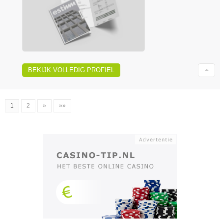
BEKIJK VOLLEDIG PROFIEL
1
2
»
»»