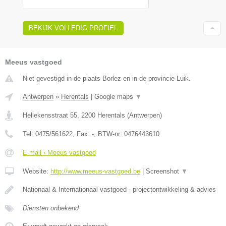
BEKIJK VOLLEDIG PROFIEL
Meeus vastgoed
Niet gevestigd in de plaats Borlez en in de provincie Luik.
Antwerpen
»
Herentals
|
Google maps
▼
Hellekensstraat 55
,
2200
Herentals
(
Antwerpen
)
Tel:
0475/561622
, Fax:
-
, BTW-nr:
0476443610
E-mail › Meeus vastgoed
Website:
http://www.meeus-vastgoed.be
|
Screenshot
▼
Nationaal & Internationaal vastgoed - projectontwikkeling & advies
Diensten onbekend