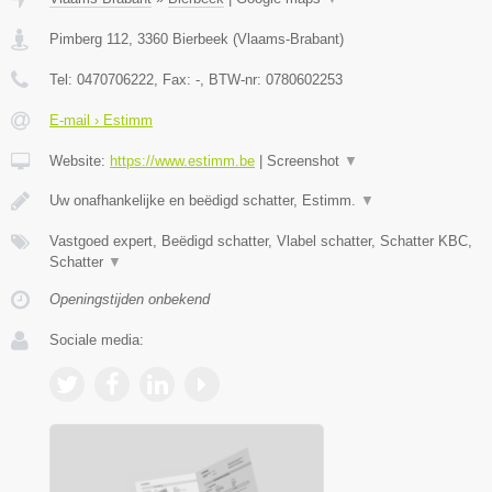
Pimberg 112
,
3360
Bierbeek
(
Vlaams-Brabant
)
Tel:
0470706222
, Fax:
-
, BTW-nr:
0780602253
E-mail › Estimm
Website:
https://www.estimm.be
|
Screenshot
▼
Uw onafhankelijke en beëdigd schatter, Estimm.
▼
Vastgoed expert, Beëdigd schatter, Vlabel schatter, Schatter KBC,
Schatter
▼
Openingstijden onbekend
Sociale media: