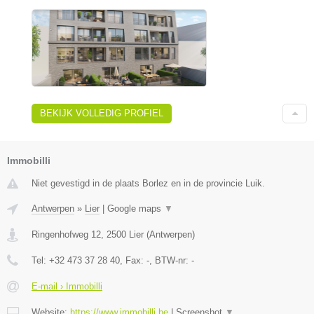
BEKIJK VOLLEDIG PROFIEL
Immobilli
Niet gevestigd in de plaats Borlez en in de provincie Luik.
Antwerpen
»
Lier
|
Google maps
▼
Ringenhofweg 12
,
2500
Lier
(
Antwerpen
)
Tel:
+32 473 37 28 40
, Fax:
-
, BTW-nr:
-
E-mail › Immobilli
Website:
https://www.immobilli.be
|
Screenshot
▼