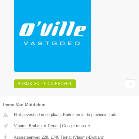
BEKIJK VOLLEDIG PROFIEL
Immo Van Middelem
Niet gevestigd in de plaats Borlez en in de provincie Luik.
Vlaams-Brabant
»
Ternat
|
Google maps
▼
Assesteenweg 228
,
1740
Ternat
(
Vlaams-Brabant
)