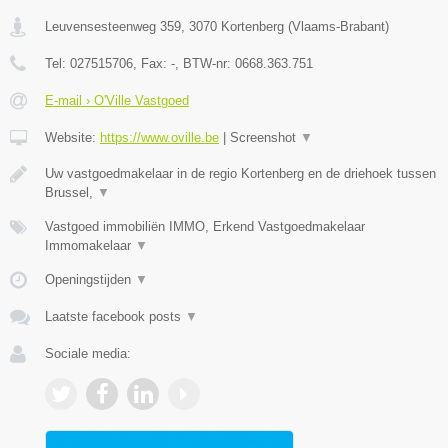
Leuvensesteenweg 359
,
3070
Kortenberg
(
Vlaams-Brabant
)
Tel:
027515706
, Fax:
-
, BTW-nr:
0668.363.751
E-mail › O'Ville Vastgoed
Website:
https://www.oville.be
|
Screenshot
▼
Uw vastgoedmakelaar in de regio Kortenberg en de driehoek tussen
Brussel,
▼
Vastgoed immobiliën IMMO, Erkend Vastgoedmakelaar
Immomakelaar
▼
Openingstijden
▼
Laatste facebook posts
▼
Sociale media: