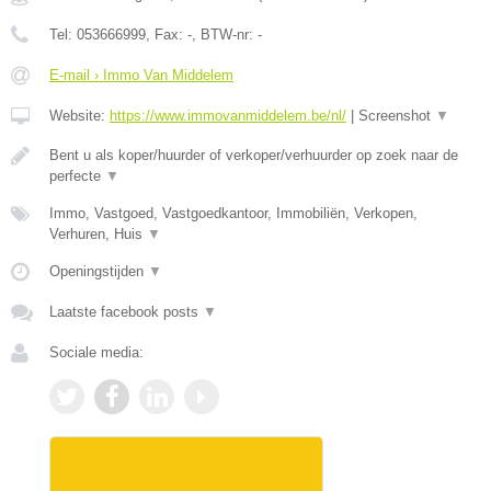
Tel:
053666999
, Fax:
-
, BTW-nr:
-
E-mail › Immo Van Middelem
Website:
https://www.immovanmiddelem.be/nl/
|
Screenshot
▼
Bent u als koper/huurder of verkoper/verhuurder op zoek naar de
perfecte
▼
Immo, Vastgoed, Vastgoedkantoor, Immobiliën, Verkopen,
Verhuren, Huis
▼
Openingstijden
▼
Laatste facebook posts
▼
Sociale media: