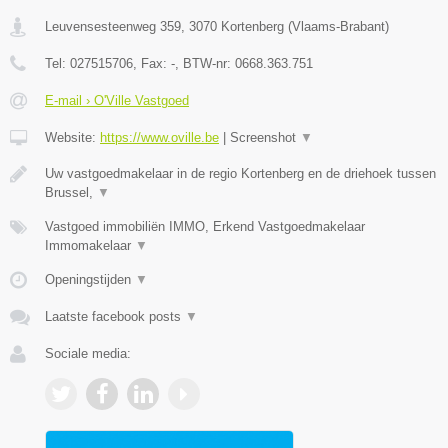
Leuvensesteenweg 359
,
3070
Kortenberg
(
Vlaams-Brabant
)
Tel:
027515706
, Fax:
-
, BTW-nr:
0668.363.751
E-mail › O'Ville Vastgoed
Website:
https://www.oville.be
|
Screenshot
▼
Uw vastgoedmakelaar in de regio Kortenberg en de driehoek tussen
Brussel,
▼
Vastgoed immobiliën IMMO, Erkend Vastgoedmakelaar
Immomakelaar
▼
Openingstijden
▼
Laatste facebook posts
▼
Sociale media: