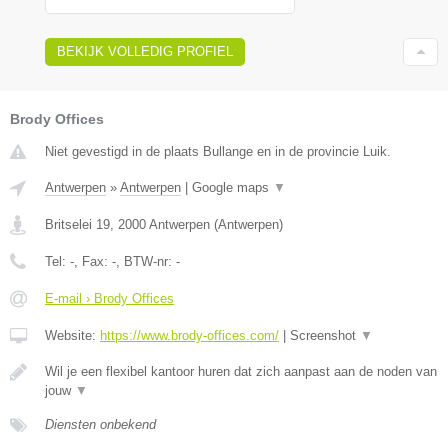
BEKIJK VOLLEDIG PROFIEL
Brody Offices
Niet gevestigd in de plaats Bullange en in de provincie Luik.
Antwerpen
»
Antwerpen
|
Google maps
▼
Britselei 19
,
2000
Antwerpen
(
Antwerpen
)
Tel:
-
, Fax:
-
, BTW-nr:
-
E-mail › Brody Offices
Website:
https://www.brody-offices.com/
|
Screenshot
▼
Wil je een flexibel kantoor huren dat zich aanpast aan de noden van
jouw
▼
Diensten onbekend