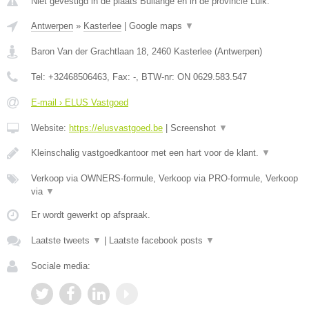
Niet gevestigd in de plaats Bullange en in de provincie Luik.
Antwerpen
»
Kasterlee
|
Google maps
▼
Baron Van der Grachtlaan 18
,
2460
Kasterlee
(
Antwerpen
)
Tel:
+32468506463
, Fax:
-
, BTW-nr:
ON 0629.583.547
E-mail › ELUS Vastgoed
Website:
https://elusvastgoed.be
|
Screenshot
▼
Kleinschalig vastgoedkantoor met een hart voor de klant.
▼
Verkoop via OWNERS-formule, Verkoop via PRO-formule, Verkoop
via
▼
Er wordt gewerkt op afspraak.
Laatste tweets
▼
|
Laatste facebook posts
▼
Sociale media: