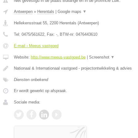
Niet gevestigd in de plaats Bullange en in de provincie Luik.
Antwerpen
»
Herentals
|
Google maps
▼
Hellekensstraat 55
,
2200
Herentals
(
Antwerpen
)
Tel:
0475/561622
, Fax:
-
, BTW-nr:
0476443610
E-mail › Meeus vastgoed
Website:
http://www.meeus-vastgoed.be
|
Screenshot
▼
Nationaal & Internationaal vastgoed - projectontwikkeling & advies
Diensten onbekend
Er wordt gewerkt op afspraak.
Sociale media: