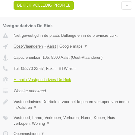
BEKIJK VOLLEDIG PROFIEL
Vastgoedadvies De Rick
Niet gevestigd in de plaats Bullange en in de provincie Luik.
Oost-Vlaanderen
»
Aalst
|
Google maps
▼
Capucienenlaan 106
,
9300
Aalst
(
Oost-Vlaanderen
)
Tel:
053/70.23.67
, Fax:
-
, BTW-nr:
-
E-mail › Vastgoedadvies De Rick
Website onbekend
Vastgoedadvies De Rick is voor het kopen en verkopen van immo
in Aalst en
▼
Vastgoed, Immo, Verkopen, Verhuren, Huren, Kopen, Huis
verkopen, Woning
▼
Openingstijden
▼