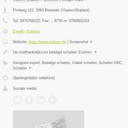
Pimberg 112
,
3360
Bierbeek
(
Vlaams-Brabant
)
Tel:
0470706222
, Fax:
-
, BTW-nr:
0780602253
E-mail › Estimm
Website:
https://www.estimm.be
|
Screenshot
▼
Uw onafhankelijke en beëdigd schatter, Estimm.
▼
Vastgoed expert, Beëdigd schatter, Vlabel schatter, Schatter KBC,
Schatter
▼
Openingstijden onbekend
Sociale media: