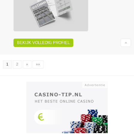
BEKIJK VOLLEDIG PROFIEL
1
2
»
»»