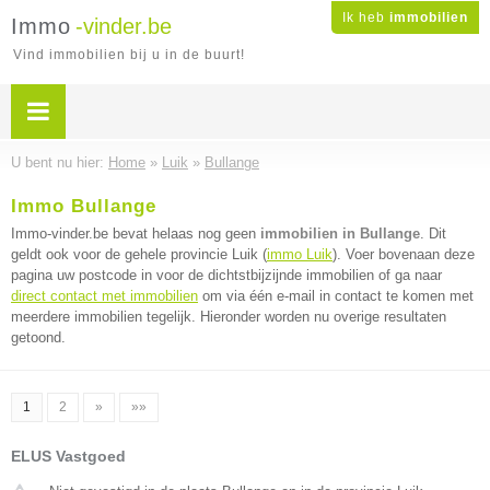
Ik heb
immobilien
Immo
-vinder.be
Vind immobilien bij u in de buurt!
U bent nu hier:
Home
»
Luik
»
Bullange
Immo Bullange
Immo-vinder.be bevat helaas nog geen
immobilien in Bullange
. Dit
geldt ook voor de gehele provincie Luik (
immo Luik
). Voer bovenaan deze
pagina uw postcode in voor de dichtstbijzijnde immobilien of ga naar
direct contact met immobilien
om via één e-mail in contact te komen met
meerdere immobilien tegelijk. Hieronder worden nu overige resultaten
getoond.
1
2
»
»»
ELUS Vastgoed