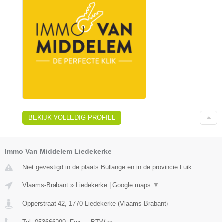
BEKIJK VOLLEDIG PROFIEL
Immo Van Middelem Liedekerke
Niet gevestigd in de plaats Bullange en in de provincie Luik.
Vlaams-Brabant
»
Liedekerke
|
Google maps
▼
Opperstraat 42
,
1770
Liedekerke
(
Vlaams-Brabant
)
Tel:
053666999
, Fax:
-
, BTW-nr:
-