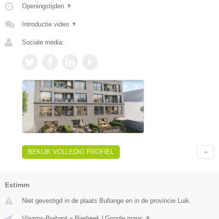
Openingstijden
▼
Introductie video
▼
Sociale media:
BEKIJK VOLLEDIG PROFIEL
Estimm
Niet gevestigd in de plaats Bullange en in de provincie Luik.
Vlaams-Brabant
»
Bierbeek
|
Google maps
▼