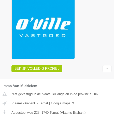
BEKIJK VOLLEDIG PROFIEL
Immo Van Middelem
Niet gevestigd in de plaats Bullange en in de provincie Luik.
Vlaams-Brabant
»
Ternat
|
Google maps
▼
Assesteenweg 228
,
1740
Ternat
(
Vlaams-Brabant
)