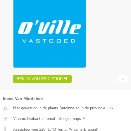
BEKIJK VOLLEDIG PROFIEL
Immo Van Middelem
Niet gevestigd in de plaats Burdinne en in de provincie Luik.
Vlaams-Brabant
»
Ternat
|
Google maps
▼
Assesteenweg 228
,
1740
Ternat
(
Vlaams-Brabant
)