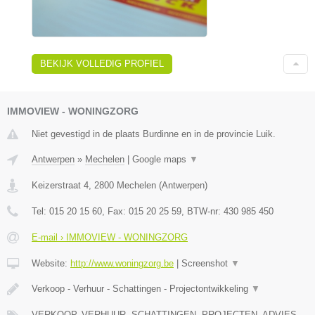
BEKIJK VOLLEDIG PROFIEL
IMMOVIEW - WONINGZORG
Niet gevestigd in de plaats Burdinne en in de provincie Luik.
Antwerpen
»
Mechelen
|
Google maps
▼
Keizerstraat 4
,
2800
Mechelen
(
Antwerpen
)
Tel:
015 20 15 60
, Fax:
015 20 25 59
, BTW-nr:
430 985 450
E-mail › IMMOVIEW - WONINGZORG
Website:
http://www.woningzorg.be
|
Screenshot
▼
Verkoop - Verhuur - Schattingen - Projectontwikkeling
▼
VERKOOP, VERHUUR, SCHATTINGEN, PROJECTEN, ADVIES,