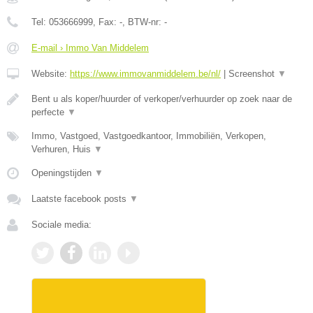
Tel:
053666999
, Fax:
-
, BTW-nr:
-
E-mail › Immo Van Middelem
Website:
https://www.immovanmiddelem.be/nl/
|
Screenshot
▼
Bent u als koper/huurder of verkoper/verhuurder op zoek naar de
perfecte
▼
Immo, Vastgoed, Vastgoedkantoor, Immobiliën, Verkopen,
Verhuren, Huis
▼
Openingstijden
▼
Laatste facebook posts
▼
Sociale media: