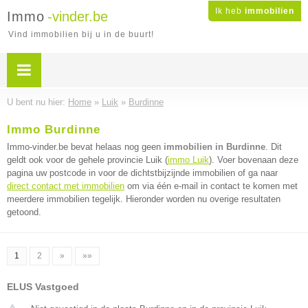
Ik heb
immobilien
Immo
-vinder.be
Vind immobilien bij u in de buurt!
U bent nu hier:
Home
»
Luik
»
Burdinne
Immo Burdinne
Immo-vinder.be bevat helaas nog geen
immobilien in Burdinne
. Dit
geldt ook voor de gehele provincie Luik (
immo Luik
). Voer bovenaan deze
pagina uw postcode in voor de dichtstbijzijnde immobilien of ga naar
direct contact met immobilien
om via één e-mail in contact te komen met
meerdere immobilien tegelijk. Hieronder worden nu overige resultaten
getoond.
1
2
»
»»
ELUS Vastgoed