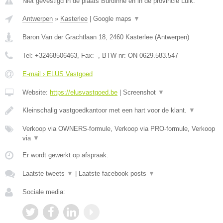
Niet gevestigd in de plaats Burdinne en in de provincie Luik.
Antwerpen
»
Kasterlee
|
Google maps
▼
Baron Van der Grachtlaan 18
,
2460
Kasterlee
(
Antwerpen
)
Tel:
+32468506463
, Fax:
-
, BTW-nr:
ON 0629.583.547
E-mail › ELUS Vastgoed
Website:
https://elusvastgoed.be
|
Screenshot
▼
Kleinschalig vastgoedkantoor met een hart voor de klant.
▼
Verkoop via OWNERS-formule, Verkoop via PRO-formule, Verkoop
via
▼
Er wordt gewerkt op afspraak.
Laatste tweets
▼
|
Laatste facebook posts
▼
Sociale media: