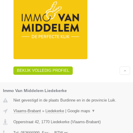
BEKIJK VOLLEDIG PROFIEL
Immo Van Middelem Liedekerke
Niet gevestigd in de plaats Burdinne en in de provincie Luik.
Vlaams-Brabant
»
Liedekerke
|
Google maps
▼
Opperstraat 42
,
1770
Liedekerke
(
Vlaams-Brabant
)
Tel:
053666999
, Fax:
-
, BTW-nr:
-