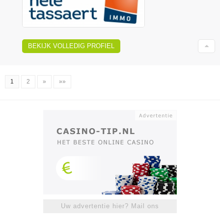
BEKIJK VOLLEDIG PROFIEL
1
2
»
»»
Uw advertentie hier? Mail ons