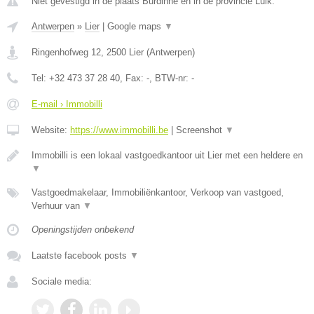
Niet gevestigd in de plaats Burdinne en in de provincie Luik.
Antwerpen
»
Lier
|
Google maps
▼
Ringenhofweg 12
,
2500
Lier
(
Antwerpen
)
Tel:
+32 473 37 28 40
, Fax:
-
, BTW-nr:
-
E-mail › Immobilli
Website:
https://www.immobilli.be
|
Screenshot
▼
Immobilli is een lokaal vastgoedkantoor uit Lier met een heldere en
▼
Vastgoedmakelaar, Immobiliënkantoor, Verkoop van vastgoed,
Verhuur van
▼
Openingstijden onbekend
Laatste facebook posts
▼
Sociale media: