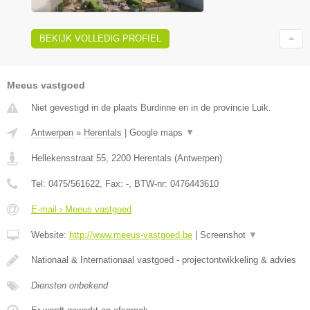
BEKIJK VOLLEDIG PROFIEL
Meeus vastgoed
Niet gevestigd in de plaats Burdinne en in de provincie Luik.
Antwerpen
»
Herentals
|
Google maps
▼
Hellekensstraat 55
,
2200
Herentals
(
Antwerpen
)
Tel:
0475/561622
, Fax:
-
, BTW-nr:
0476443610
E-mail › Meeus vastgoed
Website:
http://www.meeus-vastgoed.be
|
Screenshot
▼
Nationaal & Internationaal vastgoed - projectontwikkeling & advies
Diensten onbekend