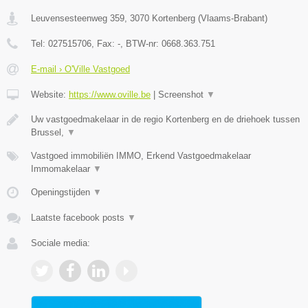
Leuvensesteenweg 359
,
3070
Kortenberg
(
Vlaams-Brabant
)
Tel:
027515706
, Fax:
-
, BTW-nr:
0668.363.751
E-mail › O'Ville Vastgoed
Website:
https://www.oville.be
|
Screenshot
▼
Uw vastgoedmakelaar in de regio Kortenberg en de driehoek tussen
Brussel,
▼
Vastgoed immobiliën IMMO, Erkend Vastgoedmakelaar
Immomakelaar
▼
Openingstijden
▼
Laatste facebook posts
▼
Sociale media: