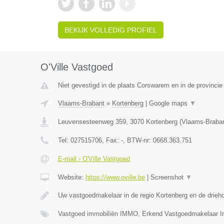
BEKIJK VOLLEDIG PROFIEL
O'Ville Vastgoed
Niet gevestigd in de plaats Corswarem en in de provincie 
Vlaams-Brabant
»
Kortenberg
|
Google maps
▼
Leuvensesteenweg 359
,
3070
Kortenberg
(
Vlaams-Braba
Tel:
027515706
, Fax:
-
, BTW-nr:
0668.363.751
E-mail › O'Ville Vastgoed
Website:
https://www.oville.be
|
Screenshot
▼
Uw vastgoedmakelaar in de regio Kortenberg en de drieh
Vastgoed immobiliën IMMO, Erkend Vastgoedmakelaar