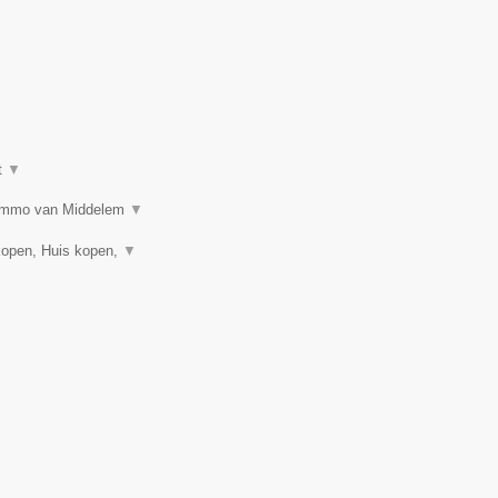
t
▼
n? Immo van Middelem
▼
kopen, Huis kopen,
▼