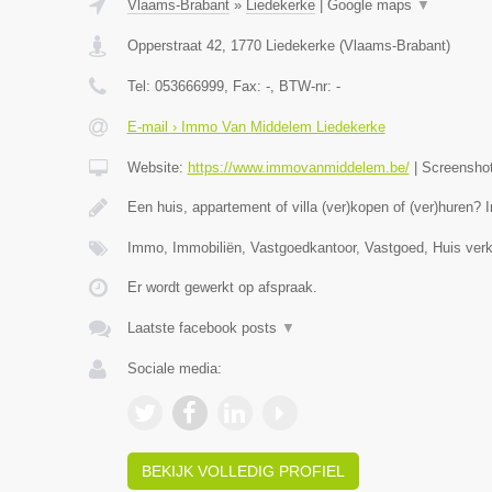
Vlaams-Brabant
»
Liedekerke
|
Google maps
▼
Opperstraat 42
,
1770
Liedekerke
(
Vlaams-Brabant
)
Tel:
053666999
, Fax:
-
, BTW-nr:
-
E-mail › Immo Van Middelem Liedekerke
Website:
https://www.immovanmiddelem.be/
|
Screensho
Een huis, appartement of villa (ver)kopen of (ver)hure
Immo, Immobiliën, Vastgoedkantoor, Vastgoed, Huis ver
Er wordt gewerkt op afspraak.
Laatste facebook posts
▼
Sociale media:
BEKIJK VOLLEDIG PROFIEL