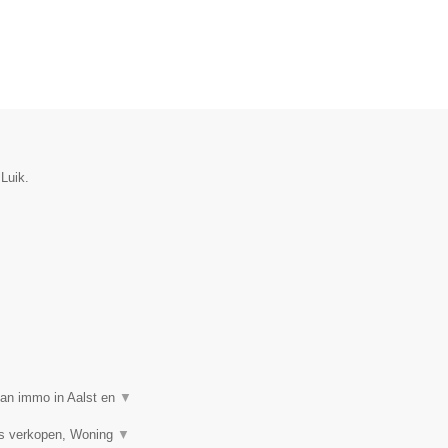
Luik.
van immo in Aalst en
▼
is verkopen, Woning
▼