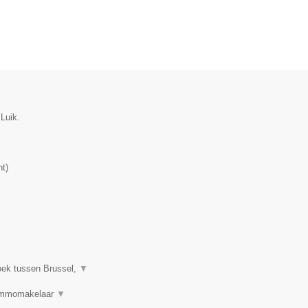
Luik.
nt
)
oek tussen Brussel,
▼
 Immomakelaar
▼