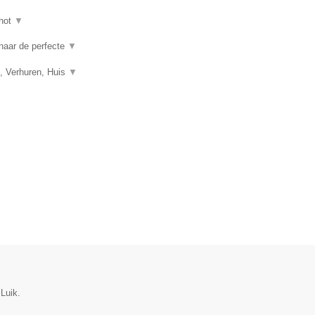
hot
▼
 naar de perfecte
▼
, Verhuren, Huis
▼
Luik.