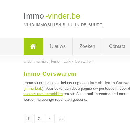
Immo
-vinder.be
VIND IMMOBILIEN BIJ U IN DE BUURT!
Nieuws
Zoeken
Contact
U bent nu hier:
Home
»
Luik
»
Corswarem
Immo Corswarem
Immo-vinder.be bevat helaas nog geen
immobilien in Corsw
(
immo Luik
). Voer bovenaan deze pagina uw postcode in voor de
contact met immobilien
om via één e-mail in contact te komen 
worden nu overige resultaten getoond.
1
2
»
»»