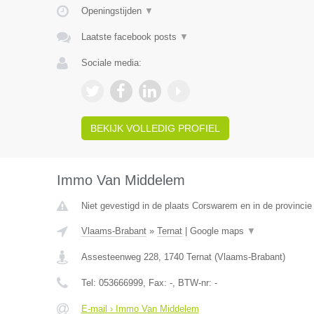
Openingstijden
▼
Laatste facebook posts
▼
Sociale media:
BEKIJK VOLLEDIG PROFIEL
Immo Van Middelem
Niet gevestigd in de plaats Corswarem en in de provincie 
Vlaams-Brabant
»
Ternat
|
Google maps
▼
Assesteenweg 228
,
1740
Ternat
(
Vlaams-Brabant
)
Tel:
053666999
, Fax:
-
, BTW-nr:
-
E-mail › Immo Van Middelem