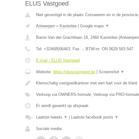
ELUS Vastgoed
Niet gevestigd in de plaats Corswarem en in de provincie 
Antwerpen
»
Kasterlee
|
Google maps
▼
Baron Van der Grachtlaan 18
,
2460
Kasterlee
(
Antwerpen
Tel:
+32468506463
, Fax:
-
, BTW-nr:
ON 0629.583.547
E-mail › ELUS Vastgoed
Website:
https://elusvastgoed.be
|
Screenshot
▼
Kleinschalig vastgoedkantoor met een hart voor de klant
Verkoop via OWNERS-formule, Verkoop via PRO-formule
Er wordt gewerkt op afspraak.
Laatste tweets
▼
|
Laatste facebook posts
▼
Sociale media: