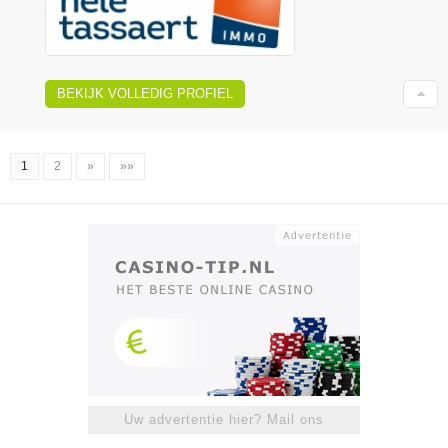
BEKIJK VOLLEDIG PROFIEL
1
2
»
»»
Uw advertentie hier? Mail ons