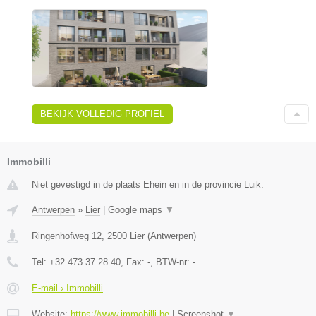
BEKIJK VOLLEDIG PROFIEL
Immobilli
Niet gevestigd in de plaats Ehein en in de provincie Luik.
Antwerpen
»
Lier
|
Google maps
▼
Ringenhofweg 12
,
2500
Lier
(
Antwerpen
)
Tel:
+32 473 37 28 40
, Fax:
-
, BTW-nr:
-
E-mail › Immobilli
Website:
https://www.immobilli.be
|
Screenshot
▼