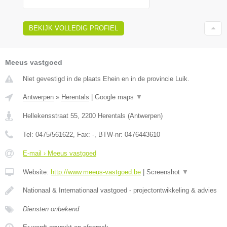
BEKIJK VOLLEDIG PROFIEL
Meeus vastgoed
Niet gevestigd in de plaats Ehein en in de provincie Luik.
Antwerpen
»
Herentals
|
Google maps
▼
Hellekensstraat 55
,
2200
Herentals
(
Antwerpen
)
Tel:
0475/561622
, Fax:
-
, BTW-nr:
0476443610
E-mail › Meeus vastgoed
Website:
http://www.meeus-vastgoed.be
|
Screenshot
▼
Nationaal & Internationaal vastgoed - projectontwikkeling & advies
Diensten onbekend