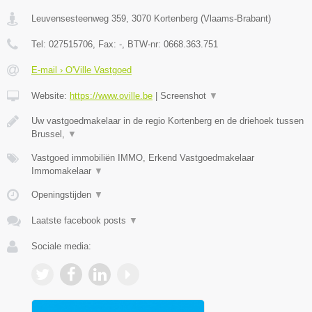
Leuvensesteenweg 359
,
3070
Kortenberg
(
Vlaams-Brabant
)
Tel:
027515706
, Fax:
-
, BTW-nr:
0668.363.751
E-mail › O'Ville Vastgoed
Website:
https://www.oville.be
|
Screenshot
▼
Uw vastgoedmakelaar in de regio Kortenberg en de driehoek tussen
Brussel,
▼
Vastgoed immobiliën IMMO, Erkend Vastgoedmakelaar
Immomakelaar
▼
Openingstijden
▼
Laatste facebook posts
▼
Sociale media: