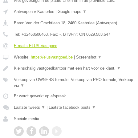
Niet gevestigd in de plaats Ehein en in de provincie Luik.
Antwerpen
»
Kasterlee
|
Google maps
▼
Baron Van der Grachtlaan 18
,
2460
Kasterlee
(
Antwerpen
)
Tel:
+32468506463
, Fax:
-
, BTW-nr:
ON 0629.583.547
E-mail › ELUS Vastgoed
Website:
https://elusvastgoed.be
|
Screenshot
▼
Kleinschalig vastgoedkantoor met een hart voor de klant.
▼
Verkoop via OWNERS-formule, Verkoop via PRO-formule, Verkoop
via
▼
Er wordt gewerkt op afspraak.
Laatste tweets
▼
|
Laatste facebook posts
▼
Sociale media: