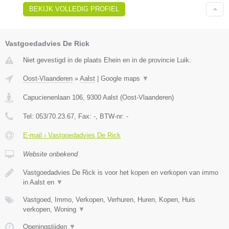
BEKIJK VOLLEDIG PROFIEL
Vastgoedadvies De Rick
Niet gevestigd in de plaats Ehein en in de provincie Luik.
Oost-Vlaanderen
»
Aalst
|
Google maps
▼
Capucienenlaan 106
,
9300
Aalst
(
Oost-Vlaanderen
)
Tel:
053/70.23.67
, Fax:
-
, BTW-nr:
-
E-mail › Vastgoedadvies De Rick
Website onbekend
Vastgoedadvies De Rick is voor het kopen en verkopen van immo
in Aalst en
▼
Vastgoed, Immo, Verkopen, Verhuren, Huren, Kopen, Huis
verkopen, Woning
▼
Openingstijden
▼