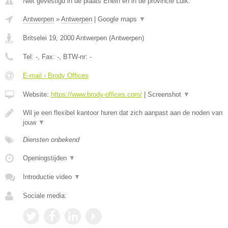
Niet gevestigd in de plaats Ehein en in de provincie Luik.
Antwerpen
»
Antwerpen
|
Google maps
▼
Britselei 19
,
2000
Antwerpen
(
Antwerpen
)
Tel:
-
, Fax:
-
, BTW-nr:
-
E-mail › Brody Offices
Website:
https://www.brody-offices.com/
|
Screenshot
▼
Wil je een flexibel kantoor huren dat zich aanpast aan de noden van
jouw
▼
Diensten onbekend
Openingstijden
▼
Introductie video
▼
Sociale media: