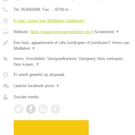
Tel:
053666999
, Fax:
-
, BTW-nr:
-
E-mail › Immo Van Middelem Liedekerke
Website:
https://www.immovanmiddelem.be/
|
Screenshot
▼
Een huis, appartement of villa (ver)kopen of (ver)huren? Immo van
Middelem
▼
Immo, Immobiliën, Vastgoedkantoor, Vastgoed, Huis verkopen,
Huis kopen,
▼
Er wordt gewerkt op afspraak.
Laatste facebook posts
▼
Sociale media: