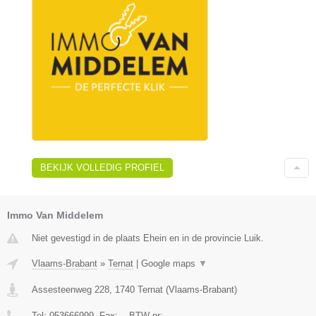
BEKIJK VOLLEDIG PROFIEL
Immo Van Middelem
Niet gevestigd in de plaats Ehein en in de provincie Luik.
Vlaams-Brabant
»
Ternat
|
Google maps
▼
Assesteenweg 228
,
1740
Ternat
(
Vlaams-Brabant
)
Tel:
053666999
, Fax:
-
, BTW-nr:
-