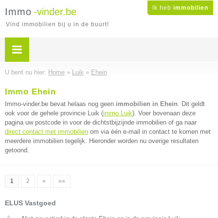
Ik heb
immobilien
Immo
-vinder.be
Vind immobilien bij u in de buurt!
U bent nu hier:
Home
»
Luik
»
Ehein
Immo Ehein
Immo-vinder.be bevat helaas nog geen
immobilien in Ehein
. Dit geldt
ook voor de gehele provincie Luik (
immo Luik
). Voer bovenaan deze
pagina uw postcode in voor de dichtstbijzijnde immobilien of ga naar
direct contact met immobilien
om via één e-mail in contact te komen met
meerdere immobilien tegelijk. Hieronder worden nu overige resultaten
getoond.
1
2
»
»»
ELUS Vastgoed