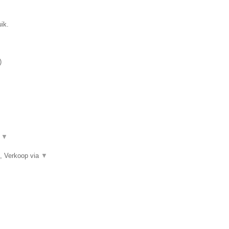
ik.
)
.
▼
, Verkoop via
▼