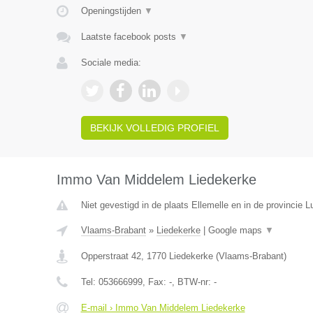
Openingstijden
▼
Laatste facebook posts
▼
Sociale media:
BEKIJK VOLLEDIG PROFIEL
Immo Van Middelem Liedekerke
Niet gevestigd in de plaats Ellemelle en in de provincie Lu
Vlaams-Brabant
»
Liedekerke
|
Google maps
▼
Opperstraat 42
,
1770
Liedekerke
(
Vlaams-Brabant
)
Tel:
053666999
, Fax:
-
, BTW-nr:
-
E-mail › Immo Van Middelem Liedekerke