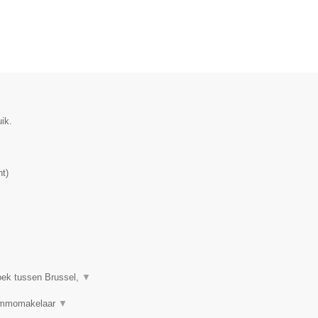
ik.
nt
)
oek tussen Brussel,
▼
 Immomakelaar
▼