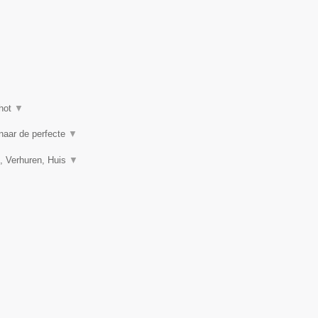
hot
▼
 naar de perfecte
▼
, Verhuren, Huis
▼