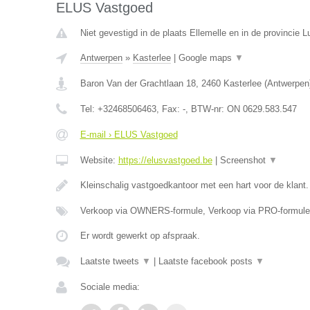
ELUS Vastgoed
Niet gevestigd in de plaats Ellemelle en in de provincie Lu
Antwerpen
»
Kasterlee
|
Google maps
▼
Baron Van der Grachtlaan 18
,
2460
Kasterlee
(
Antwerpen
Tel:
+32468506463
, Fax:
-
, BTW-nr:
ON 0629.583.547
E-mail › ELUS Vastgoed
Website:
https://elusvastgoed.be
|
Screenshot
▼
Kleinschalig vastgoedkantoor met een hart voor de klant
Verkoop via OWNERS-formule, Verkoop via PRO-formule
Er wordt gewerkt op afspraak.
Laatste tweets
▼
|
Laatste facebook posts
▼
Sociale media: