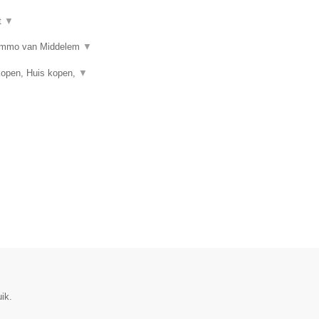
t
▼
n? Immo van Middelem
▼
kopen, Huis kopen,
▼
ik.