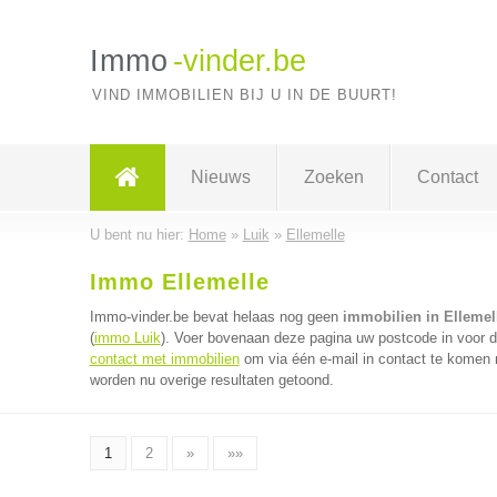
Immo
-vinder.be
VIND IMMOBILIEN BIJ U IN DE BUURT!
Nieuws
Zoeken
Contact
U bent nu hier:
Home
»
Luik
»
Ellemelle
Immo Ellemelle
Immo-vinder.be bevat helaas nog geen
immobilien in Ellemel
(
immo Luik
). Voer bovenaan deze pagina uw postcode in voor de
contact met immobilien
om via één e-mail in contact te komen 
worden nu overige resultaten getoond.
1
2
»
»»