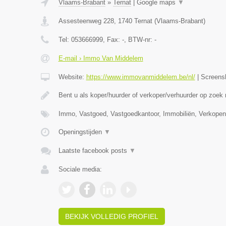
Vlaams-Brabant
»
Ternat
|
Google maps
▼
Assesteenweg 228
,
1740
Ternat
(
Vlaams-Brabant
)
Tel:
053666999
, Fax:
-
, BTW-nr:
-
E-mail › Immo Van Middelem
Website:
https://www.immovanmiddelem.be/nl/
|
Screens
Bent u als koper/huurder of verkoper/verhuurder op zoek
Immo, Vastgoed, Vastgoedkantoor, Immobiliën, Verkopen
Openingstijden
▼
Laatste facebook posts
▼
Sociale media:
BEKIJK VOLLEDIG PROFIEL