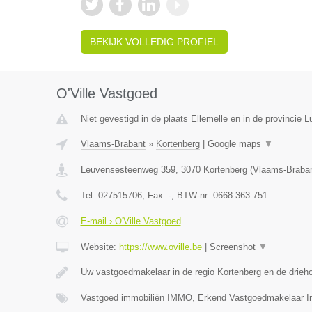
BEKIJK VOLLEDIG PROFIEL
O'Ville Vastgoed
Niet gevestigd in de plaats Ellemelle en in de provincie Lu
Vlaams-Brabant
»
Kortenberg
|
Google maps
▼
Leuvensesteenweg 359
,
3070
Kortenberg
(
Vlaams-Braba
Tel:
027515706
, Fax:
-
, BTW-nr:
0668.363.751
E-mail › O'Ville Vastgoed
Website:
https://www.oville.be
|
Screenshot
▼
Uw vastgoedmakelaar in de regio Kortenberg en de drieh
Vastgoed immobiliën IMMO, Erkend Vastgoedmakelaar