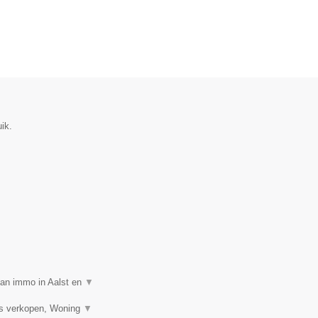
ik.
van immo in Aalst en
▼
is verkopen, Woning
▼