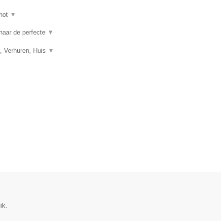
hot
▼
 naar de perfecte
▼
, Verhuren, Huis
▼
ik.