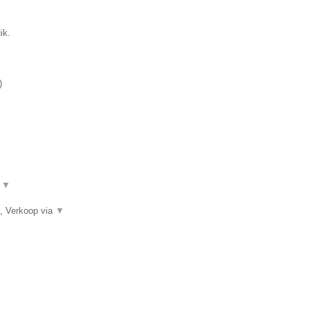
ik.
)
.
▼
, Verkoop via
▼