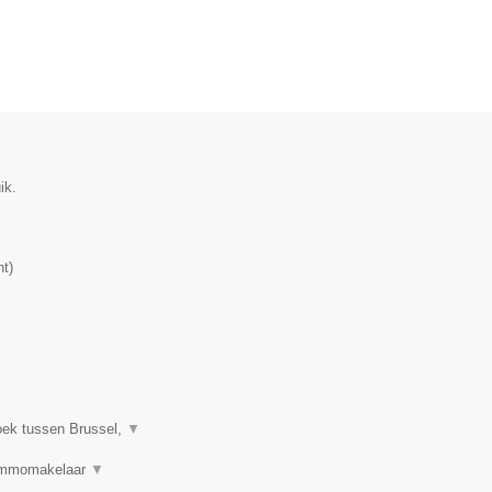
ik.
nt
)
oek tussen Brussel,
▼
 Immomakelaar
▼