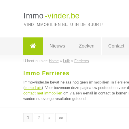
Immo
-vinder.be
VIND IMMOBILIEN BIJ U IN DE BUURT!
Nieuws
Zoeken
Contact
U bent nu hier:
Home
»
Luik
»
Ferrieres
Immo Ferrieres
Immo-vinder.be bevat helaas nog geen
immobilien in Ferrier
(
immo Luik
). Voer bovenaan deze pagina uw postcode in voor de
contact met immobilien
om via één e-mail in contact te komen 
worden nu overige resultaten getoond.
1
2
»
»»