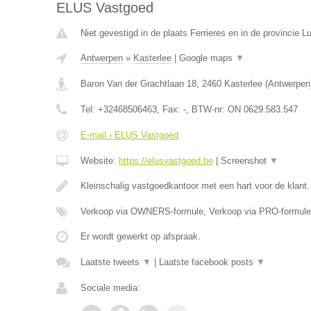
ELUS Vastgoed
Niet gevestigd in de plaats Ferrieres en in de provincie Lu
Antwerpen
»
Kasterlee
|
Google maps
▼
Baron Van der Grachtlaan 18
,
2460
Kasterlee
(
Antwerpen
Tel:
+32468506463
, Fax:
-
, BTW-nr:
ON 0629.583.547
E-mail › ELUS Vastgoed
Website:
https://elusvastgoed.be
|
Screenshot
▼
Kleinschalig vastgoedkantoor met een hart voor de klant
Verkoop via OWNERS-formule, Verkoop via PRO-formule
Er wordt gewerkt op afspraak.
Laatste tweets
▼
|
Laatste facebook posts
▼
Sociale media: