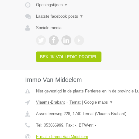
Openingstijden
▼
Laatste facebook posts
▼
Sociale media:
BEKIJK VOLLEDIG PROFIEL
Immo Van Middelem
Niet gevestigd in de plaats Ferrieres en in de provincie Lu
Vlaams-Brabant
»
Ternat
|
Google maps
▼
Assesteenweg 228
,
1740
Ternat
(
Vlaams-Brabant
)
Tel:
053666999
, Fax:
-
, BTW-nr:
-
E-mail › Immo Van Middelem