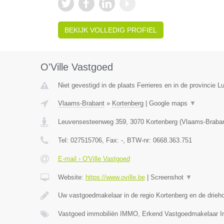
BEKIJK VOLLEDIG PROFIEL
O'Ville Vastgoed
Niet gevestigd in de plaats Ferrieres en in de provincie Lu
Vlaams-Brabant
»
Kortenberg
|
Google maps
▼
Leuvensesteenweg 359
,
3070
Kortenberg
(
Vlaams-Braba
Tel:
027515706
, Fax:
-
, BTW-nr:
0668.363.751
E-mail › O'Ville Vastgoed
Website:
https://www.oville.be
|
Screenshot
▼
Uw vastgoedmakelaar in de regio Kortenberg en de drieh
Vastgoed immobiliën IMMO, Erkend Vastgoedmakelaar