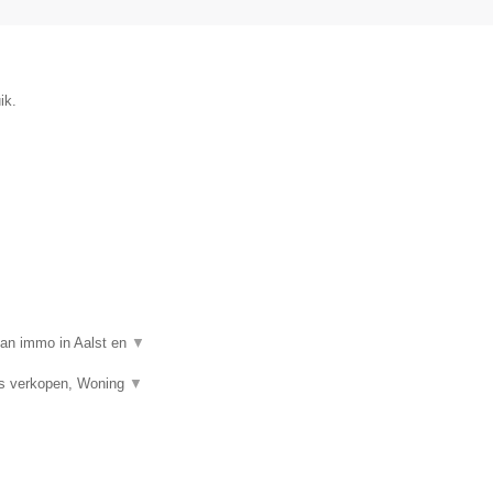
ik.
van immo in Aalst en
▼
is verkopen, Woning
▼