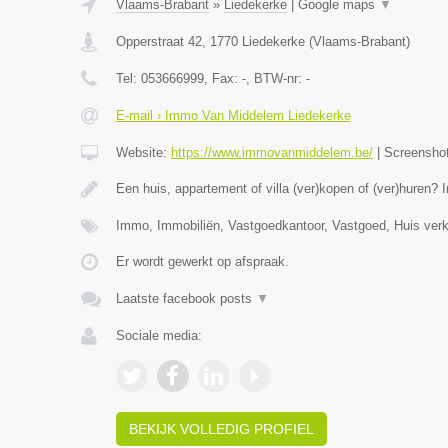
Vlaams-Brabant
»
Liedekerke
|
Google maps
▼
Opperstraat 42
,
1770
Liedekerke
(
Vlaams-Brabant
)
Tel:
053666999
, Fax:
-
, BTW-nr:
-
E-mail › Immo Van Middelem Liedekerke
Website:
https://www.immovanmiddelem.be/
|
Screensho
Een huis, appartement of villa (ver)kopen of (ver)hure
Immo, Immobiliën, Vastgoedkantoor, Vastgoed, Huis ver
Er wordt gewerkt op afspraak.
Laatste facebook posts
▼
Sociale media:
BEKIJK VOLLEDIG PROFIEL