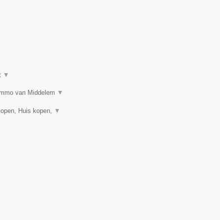
t
▼
n? Immo van Middelem
▼
kopen, Huis kopen,
▼