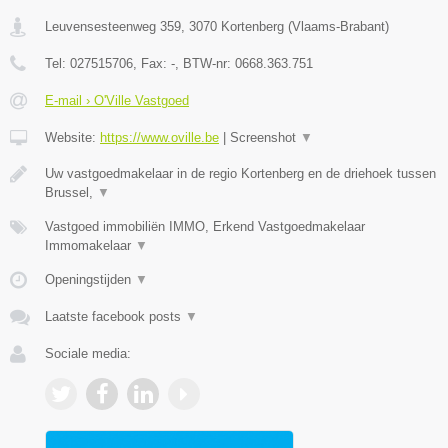
Leuvensesteenweg 359
,
3070
Kortenberg
(
Vlaams-Brabant
)
Tel:
027515706
, Fax:
-
, BTW-nr:
0668.363.751
E-mail › O'Ville Vastgoed
Website:
https://www.oville.be
|
Screenshot
▼
Uw vastgoedmakelaar in de regio Kortenberg en de driehoek tussen
Brussel,
▼
Vastgoed immobiliën IMMO, Erkend Vastgoedmakelaar
Immomakelaar
▼
Openingstijden
▼
Laatste facebook posts
▼
Sociale media: