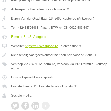
Niet gevestigd in de plaats Foret en in de provincie Luik.
Antwerpen
»
Kasterlee
|
Google maps
▼
Baron Van der Grachtlaan 18
,
2460
Kasterlee
(
Antwerpen
)
Tel:
+32468506463
, Fax:
-
, BTW-nr:
ON 0629.583.547
E-mail › ELUS Vastgoed
Website:
https://elusvastgoed.be
|
Screenshot
▼
Kleinschalig vastgoedkantoor met een hart voor de klant.
▼
Verkoop via OWNERS-formule, Verkoop via PRO-formule, Verkoop
via
▼
Er wordt gewerkt op afspraak.
Laatste tweets
▼
|
Laatste facebook posts
▼
Sociale media: