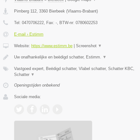
Pimberg 112
,
3360
Bierbeek
(
Vlaams-Brabant
)
Tel:
0470706222
, Fax:
-
, BTW-nr:
0780602253
E-mail › Estimm
Website:
https://www.estimm.be
|
Screenshot
▼
Uw onafhankelijke en beëdigd schatter, Estimm.
▼
Vastgoed expert, Beëdigd schatter, Vlabel schatter, Schatter KBC,
Schatter
▼
Openingstijden onbekend
Sociale media: