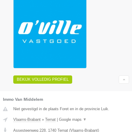
BEKIJK VOLLEDIG PROFIEL
Immo Van Middelem
Niet gevestigd in de plaats Foret en in de provincie Luik.
Vlaams-Brabant
»
Ternat
|
Google maps
▼
Assesteenweg 228
,
1740
Ternat
(
Vlaams-Brabant
)