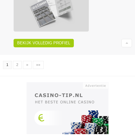
BEKIJK VOLLEDIG PROFIEL
1
2
»
»»