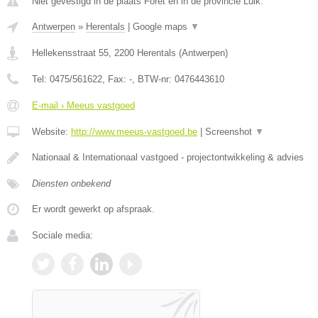
Niet gevestigd in de plaats Foret en in de provincie Luik.
Antwerpen
»
Herentals
|
Google maps
▼
Hellekensstraat 55
,
2200
Herentals
(
Antwerpen
)
Tel:
0475/561622
, Fax:
-
, BTW-nr:
0476443610
E-mail › Meeus vastgoed
Website:
http://www.meeus-vastgoed.be
|
Screenshot
▼
Nationaal & Internationaal vastgoed - projectontwikkeling & advies
Diensten onbekend
Er wordt gewerkt op afspraak.
Sociale media: