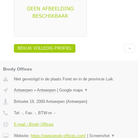
BEKIJK VOLLEDIG PROFIEL
Brody Offices
Niet gevestigd in de plaats Foret en in de provincie Luik.
Antwerpen
»
Antwerpen
|
Google maps
▼
Britselei 19
,
2000
Antwerpen
(
Antwerpen
)
Tel:
-
, Fax:
-
, BTW-nr:
-
E-mail › Brody Offices
Website:
https://www.brody-offices.com/
|
Screenshot
▼