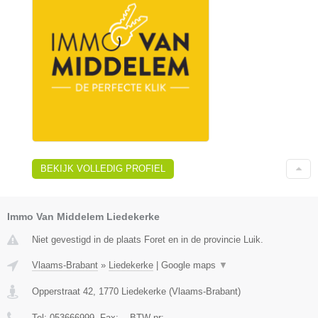
BEKIJK VOLLEDIG PROFIEL
Immo Van Middelem Liedekerke
Niet gevestigd in de plaats Foret en in de provincie Luik.
Vlaams-Brabant
»
Liedekerke
|
Google maps
▼
Opperstraat 42
,
1770
Liedekerke
(
Vlaams-Brabant
)
Tel:
053666999
, Fax:
-
, BTW-nr:
-