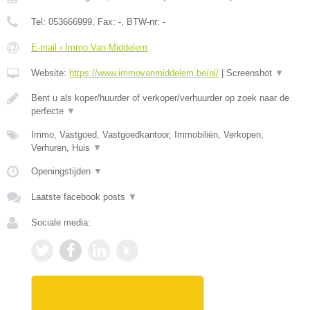
Tel:
053666999
, Fax:
-
, BTW-nr:
-
E-mail › Immo Van Middelem
Website:
https://www.immovanmiddelem.be/nl/
|
Screenshot
▼
Bent u als koper/huurder of verkoper/verhuurder op zoek naar de
perfecte
▼
Immo, Vastgoed, Vastgoedkantoor, Immobiliën, Verkopen,
Verhuren, Huis
▼
Openingstijden
▼
Laatste facebook posts
▼
Sociale media: