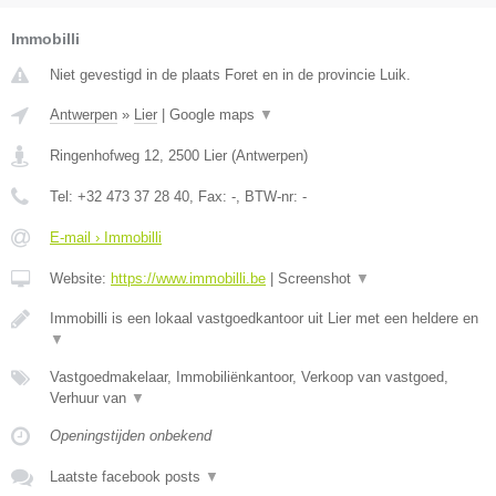
Immobilli
Niet gevestigd in de plaats Foret en in de provincie Luik.
Antwerpen
»
Lier
|
Google maps
▼
Ringenhofweg 12
,
2500
Lier
(
Antwerpen
)
Tel:
+32 473 37 28 40
, Fax:
-
, BTW-nr:
-
E-mail › Immobilli
Website:
https://www.immobilli.be
|
Screenshot
▼
Immobilli is een lokaal vastgoedkantoor uit Lier met een heldere en
▼
Vastgoedmakelaar, Immobiliënkantoor, Verkoop van vastgoed,
Verhuur van
▼
Openingstijden onbekend
Laatste facebook posts
▼