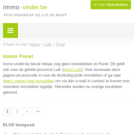
Ik heb
immobilien
Immo
-vinder.be
Vind immobilien bij u in de buurt!
U bent nu hier:
Home
»
Luik
»
Foret
Immo Foret
Immo-vinder.be bevat helaas nog geen
immobilien in Foret
. Dit geldt
ook voor de gehele provincie Luik (
immo Luik
). Voer bovenaan deze
pagina uw postcode in voor de dichtstbijzijnde immobilien of ga naar
direct contact met immobilien
om via één e-mail in contact te komen met
meerdere immobilien tegelijk. Hieronder worden nu overige resultaten
getoond.
1
2
»
»»
ELUS Vastgoed