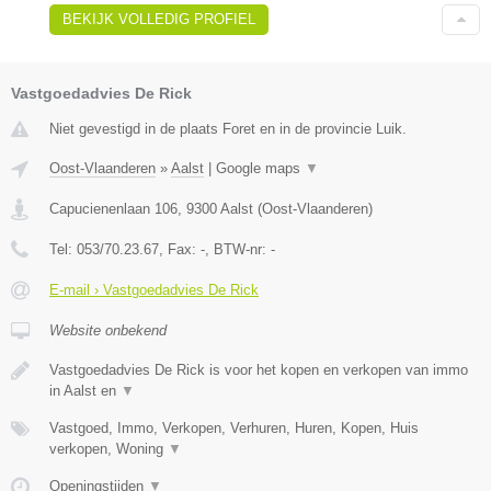
BEKIJK VOLLEDIG PROFIEL
Vastgoedadvies De Rick
Niet gevestigd in de plaats Foret en in de provincie Luik.
Oost-Vlaanderen
»
Aalst
|
Google maps
▼
Capucienenlaan 106
,
9300
Aalst
(
Oost-Vlaanderen
)
Tel:
053/70.23.67
, Fax:
-
, BTW-nr:
-
E-mail › Vastgoedadvies De Rick
Website onbekend
Vastgoedadvies De Rick is voor het kopen en verkopen van immo
in Aalst en
▼
Vastgoed, Immo, Verkopen, Verhuren, Huren, Kopen, Huis
verkopen, Woning
▼
Openingstijden
▼