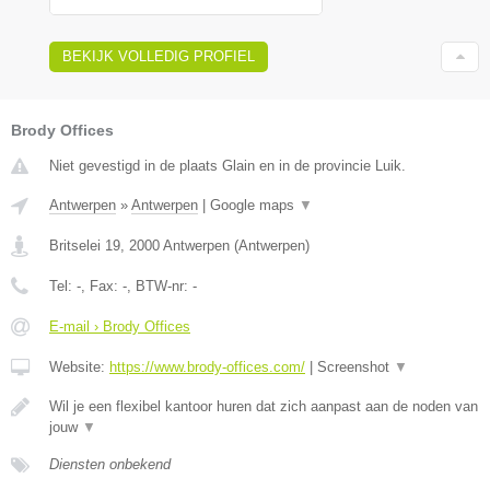
BEKIJK VOLLEDIG PROFIEL
Brody Offices
Niet gevestigd in de plaats Glain en in de provincie Luik.
Antwerpen
»
Antwerpen
|
Google maps
▼
Britselei 19
,
2000
Antwerpen
(
Antwerpen
)
Tel:
-
, Fax:
-
, BTW-nr:
-
E-mail › Brody Offices
Website:
https://www.brody-offices.com/
|
Screenshot
▼
Wil je een flexibel kantoor huren dat zich aanpast aan de noden van
jouw
▼
Diensten onbekend