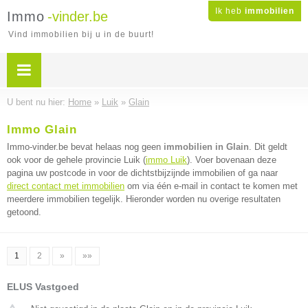
Ik heb
immobilien
Immo
-vinder.be
Vind immobilien bij u in de buurt!
U bent nu hier:
Home
»
Luik
»
Glain
Immo Glain
Immo-vinder.be bevat helaas nog geen
immobilien in Glain
. Dit geldt
ook voor de gehele provincie Luik (
immo Luik
). Voer bovenaan deze
pagina uw postcode in voor de dichtstbijzijnde immobilien of ga naar
direct contact met immobilien
om via één e-mail in contact te komen met
meerdere immobilien tegelijk. Hieronder worden nu overige resultaten
getoond.
1
2
»
»»
ELUS Vastgoed