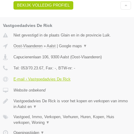
BEKIJK VOLLEDIG PROFIEL
Vastgoedadvies De Rick
Niet gevestigd in de plaats Glain en in de provincie Luik.
Oost-Vlaanderen
»
Aalst
|
Google maps
▼
Capucienenlaan 106
,
9300
Aalst
(
Oost-Vlaanderen
)
Tel:
053/70.23.67
, Fax:
-
, BTW-nr:
-
E-mail › Vastgoedadvies De Rick
Website onbekend
Vastgoedadvies De Rick is voor het kopen en verkopen van immo
in Aalst en
▼
Vastgoed, Immo, Verkopen, Verhuren, Huren, Kopen, Huis
verkopen, Woning
▼
Openingstijden
▼