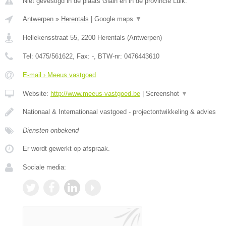
Niet gevestigd in de plaats Glain en in de provincie Luik.
Antwerpen
»
Herentals
|
Google maps
▼
Hellekensstraat 55
,
2200
Herentals
(
Antwerpen
)
Tel:
0475/561622
, Fax:
-
, BTW-nr:
0476443610
E-mail › Meeus vastgoed
Website:
http://www.meeus-vastgoed.be
|
Screenshot
▼
Nationaal & Internationaal vastgoed - projectontwikkeling & advies
Diensten onbekend
Er wordt gewerkt op afspraak.
Sociale media: