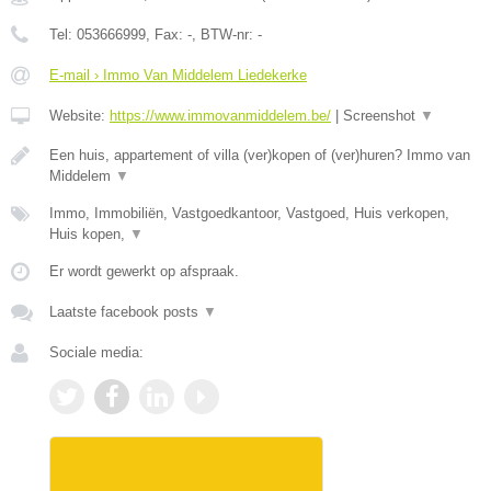
Tel:
053666999
, Fax:
-
, BTW-nr:
-
E-mail › Immo Van Middelem Liedekerke
Website:
https://www.immovanmiddelem.be/
|
Screenshot
▼
Een huis, appartement of villa (ver)kopen of (ver)huren? Immo van
Middelem
▼
Immo, Immobiliën, Vastgoedkantoor, Vastgoed, Huis verkopen,
Huis kopen,
▼
Er wordt gewerkt op afspraak.
Laatste facebook posts
▼
Sociale media: