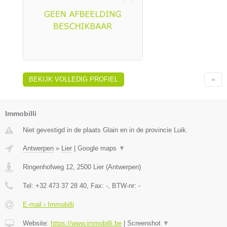
BEKIJK VOLLEDIG PROFIEL
Immobilli
Niet gevestigd in de plaats Glain en in de provincie Luik.
Antwerpen
»
Lier
|
Google maps
▼
Ringenhofweg 12
,
2500
Lier
(
Antwerpen
)
Tel:
+32 473 37 28 40
, Fax:
-
, BTW-nr:
-
E-mail › Immobilli
Website:
https://www.immobilli.be
|
Screenshot
▼