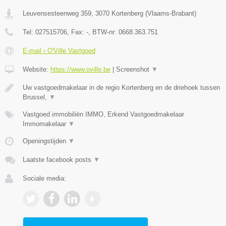
Leuvensesteenweg 359
,
3070
Kortenberg
(
Vlaams-Brabant
)
Tel:
027515706
, Fax:
-
, BTW-nr:
0668.363.751
E-mail › O'Ville Vastgoed
Website:
https://www.oville.be
|
Screenshot
▼
Uw vastgoedmakelaar in de regio Kortenberg en de driehoek tussen
Brussel,
▼
Vastgoed immobiliën IMMO, Erkend Vastgoedmakelaar
Immomakelaar
▼
Openingstijden
▼
Laatste facebook posts
▼
Sociale media: