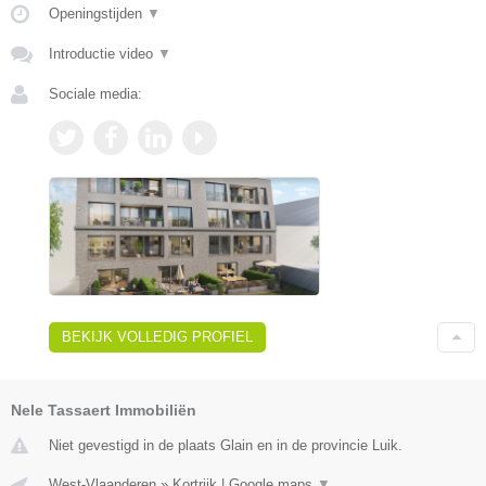
Openingstijden
▼
Introductie video
▼
Sociale media:
BEKIJK VOLLEDIG PROFIEL
Nele Tassaert Immobiliën
Niet gevestigd in de plaats Glain en in de provincie Luik.
West-Vlaanderen
»
Kortrijk
|
Google maps
▼