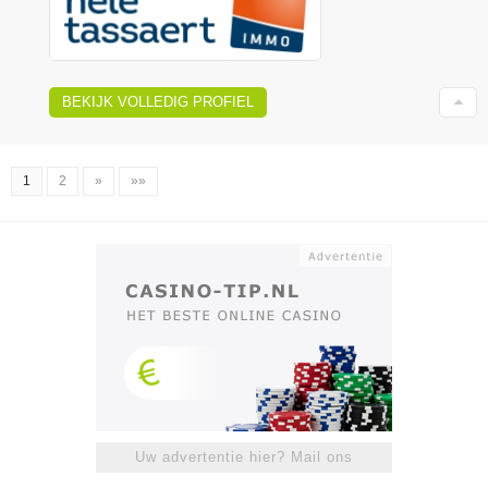
BEKIJK VOLLEDIG PROFIEL
1
2
»
»»
Uw advertentie hier? Mail ons