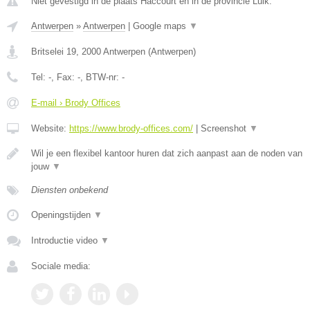
Niet gevestigd in de plaats Haccourt en in de provincie Luik.
Antwerpen
»
Antwerpen
|
Google maps
▼
Britselei 19
,
2000
Antwerpen
(
Antwerpen
)
Tel:
-
, Fax:
-
, BTW-nr:
-
E-mail › Brody Offices
Website:
https://www.brody-offices.com/
|
Screenshot
▼
Wil je een flexibel kantoor huren dat zich aanpast aan de noden van
jouw
▼
Diensten onbekend
Openingstijden
▼
Introductie video
▼
Sociale media: