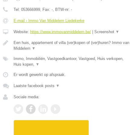
Tel:
053666999
, Fax:
-
, BTW-nr:
-
E-mail › Immo Van Middelem Liedekerke
Website:
https://www.immovanmiddelem.be/
|
Screenshot
▼
Een huis, appartement of villa (ver)kopen of (ver)huren? Immo van
Middelem
▼
Immo, Immobiliën, Vastgoedkantoor, Vastgoed, Huis verkopen,
Huis kopen,
▼
Er wordt gewerkt op afspraak.
Laatste facebook posts
▼
Sociale media: