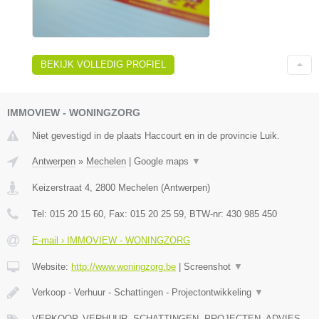
BEKIJK VOLLEDIG PROFIEL
IMMOVIEW - WONINGZORG
Niet gevestigd in de plaats Haccourt en in de provincie Luik.
Antwerpen
»
Mechelen
|
Google maps
▼
Keizerstraat 4
,
2800
Mechelen
(
Antwerpen
)
Tel:
015 20 15 60
, Fax:
015 20 25 59
, BTW-nr:
430 985 450
E-mail › IMMOVIEW - WONINGZORG
Website:
http://www.woningzorg.be
|
Screenshot
▼
Verkoop - Verhuur - Schattingen - Projectontwikkeling
▼
VERKOOP, VERHUUR, SCHATTINGEN, PROJECTEN, ADVIES,