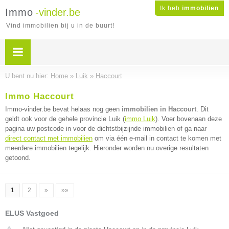
Ik heb
immobilien
Immo
-vinder.be
Vind immobilien bij u in de buurt!
U bent nu hier:
Home
»
Luik
»
Haccourt
Immo Haccourt
Immo-vinder.be bevat helaas nog geen
immobilien in Haccourt
. Dit
geldt ook voor de gehele provincie Luik (
immo Luik
). Voer bovenaan deze
pagina uw postcode in voor de dichtstbijzijnde immobilien of ga naar
direct contact met immobilien
om via één e-mail in contact te komen met
meerdere immobilien tegelijk. Hieronder worden nu overige resultaten
getoond.
1
2
»
»»
ELUS Vastgoed