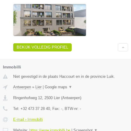
BEKIJK VOLLEDIG PROFIEL
Immobilli
Niet gevestigd in de plaats Haccourt en in de provincie Luik.
Antwerpen
»
Lier
|
Google maps
▼
Ringenhofweg 12
,
2500
Lier
(
Antwerpen
)
Tel:
+32 473 37 28 40
, Fax:
-
, BTW-nr:
-
E-mail › Immobilli
Website:
https://www.immobilli.be
|
Screenshot
▼