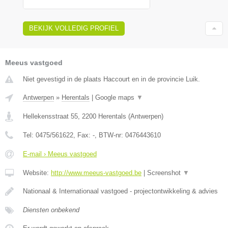
BEKIJK VOLLEDIG PROFIEL
Meeus vastgoed
Niet gevestigd in de plaats Haccourt en in de provincie Luik.
Antwerpen
»
Herentals
|
Google maps
▼
Hellekensstraat 55
,
2200
Herentals
(
Antwerpen
)
Tel:
0475/561622
, Fax:
-
, BTW-nr:
0476443610
E-mail › Meeus vastgoed
Website:
http://www.meeus-vastgoed.be
|
Screenshot
▼
Nationaal & Internationaal vastgoed - projectontwikkeling & advies
Diensten onbekend