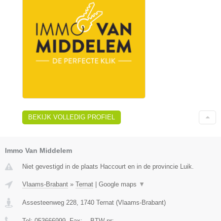
BEKIJK VOLLEDIG PROFIEL
Immo Van Middelem
Niet gevestigd in de plaats Haccourt en in de provincie Luik.
Vlaams-Brabant
»
Ternat
|
Google maps
▼
Assesteenweg 228
,
1740
Ternat
(
Vlaams-Brabant
)
Tel:
053666999
, Fax:
-
, BTW-nr:
-