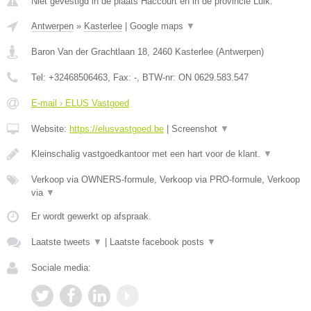
Niet gevestigd in de plaats Haccourt en in de provincie Luik.
Antwerpen
»
Kasterlee
|
Google maps
▼
Baron Van der Grachtlaan 18
,
2460
Kasterlee
(
Antwerpen
)
Tel:
+32468506463
, Fax:
-
, BTW-nr:
ON 0629.583.547
E-mail › ELUS Vastgoed
Website:
https://elusvastgoed.be
|
Screenshot
▼
Kleinschalig vastgoedkantoor met een hart voor de klant.
▼
Verkoop via OWNERS-formule, Verkoop via PRO-formule, Verkoop
via
▼
Er wordt gewerkt op afspraak.
Laatste tweets
▼
|
Laatste facebook posts
▼
Sociale media: