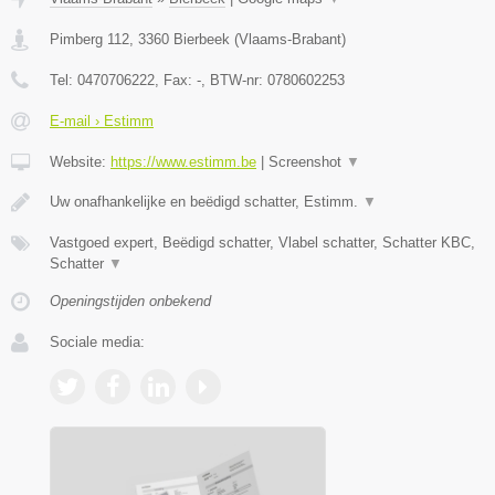
Pimberg 112
,
3360
Bierbeek
(
Vlaams-Brabant
)
Tel:
0470706222
, Fax:
-
, BTW-nr:
0780602253
E-mail › Estimm
Website:
https://www.estimm.be
|
Screenshot
▼
Uw onafhankelijke en beëdigd schatter, Estimm.
▼
Vastgoed expert, Beëdigd schatter, Vlabel schatter, Schatter KBC,
Schatter
▼
Openingstijden onbekend
Sociale media: