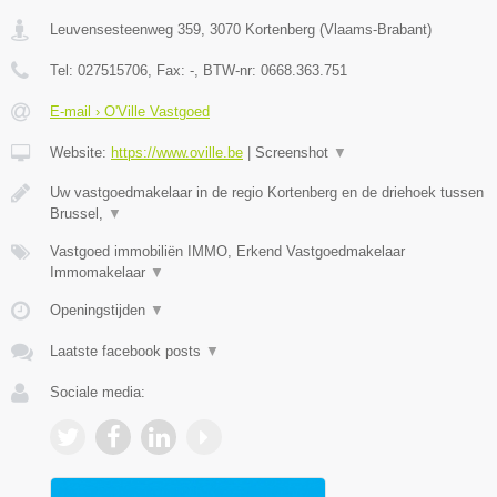
Leuvensesteenweg 359
,
3070
Kortenberg
(
Vlaams-Brabant
)
Tel:
027515706
, Fax:
-
, BTW-nr:
0668.363.751
E-mail › O'Ville Vastgoed
Website:
https://www.oville.be
|
Screenshot
▼
Uw vastgoedmakelaar in de regio Kortenberg en de driehoek tussen
Brussel,
▼
Vastgoed immobiliën IMMO, Erkend Vastgoedmakelaar
Immomakelaar
▼
Openingstijden
▼
Laatste facebook posts
▼
Sociale media: