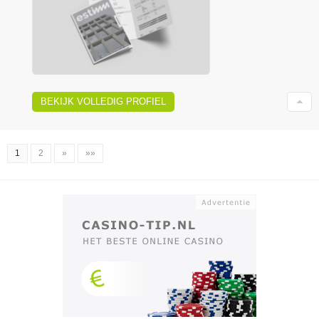
BEKIJK VOLLEDIG PROFIEL
1
2
»
»»