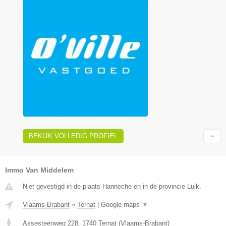
BEKIJK VOLLEDIG PROFIEL
Immo Van Middelem
Niet gevestigd in de plaats Hanneche en in de provincie Luik.
Vlaams-Brabant
»
Ternat
|
Google maps
▼
Assesteenweg 228
,
1740
Ternat
(
Vlaams-Brabant
)