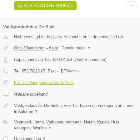
BEKIJK VOLLEDIG PROFIEL
Vastgoedadvies De Rick
Niet gevestigd in de plaats Hanneche en in de provincie Luik.
Oost-Vlaanderen
»
Aalst
|
Google maps
▼
Capucienenlaan 106
,
9300
Aalst
(
Oost-Vlaanderen
)
Tel:
053/70.23.67
, Fax:
-
, BTW-nr:
-
E-mail › Vastgoedadvies De Rick
Website onbekend
Vastgoedadvies De Rick is voor het kopen en verkopen van immo
in Aalst en
▼
Vastgoed, Immo, Verkopen, Verhuren, Huren, Kopen, Huis
verkopen, Woning
▼
Openingstijden
▼