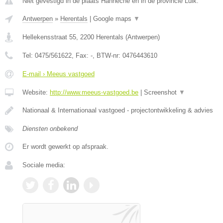
Niet gevestigd in de plaats Hanneche en in de provincie Luik.
Antwerpen
»
Herentals
|
Google maps
▼
Hellekensstraat 55
,
2200
Herentals
(
Antwerpen
)
Tel:
0475/561622
, Fax:
-
, BTW-nr:
0476443610
E-mail › Meeus vastgoed
Website:
http://www.meeus-vastgoed.be
|
Screenshot
▼
Nationaal & Internationaal vastgoed - projectontwikkeling & advies
Diensten onbekend
Er wordt gewerkt op afspraak.
Sociale media: