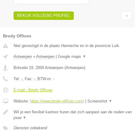
BEKIJK VOLLEDIG PROFIEL
Brody Offices
Niet gevestigd in de plaats Hanneche en in de provincie Luik.
Antwerpen
»
Antwerpen
|
Google maps
▼
Britselei 19
,
2000
Antwerpen
(
Antwerpen
)
Tel:
-
, Fax:
-
, BTW-nr:
-
E-mail › Brody Offices
Website:
https://www.brody-offices.com/
|
Screenshot
▼
Wil je een flexibel kantoor huren dat zich aanpast aan de noden van
jouw
▼
Diensten onbekend