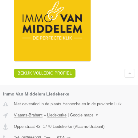
BEKIJK VOLLEDIG PROFIEL
Immo Van Middelem Liedekerke
Niet gevestigd in de plaats Hanneche en in de provincie Luik.
Vlaams-Brabant
»
Liedekerke
|
Google maps
▼
Opperstraat 42
,
1770
Liedekerke
(
Vlaams-Brabant
)
Tel:
053666999
, Fax:
-
, BTW-nr:
-