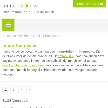
Ik heb
immobilien
Immo
-vinder.be
Vind immobilien bij u in de buurt!
U bent nu hier:
Home
»
Luik
»
Hanneche
Immo Hanneche
Immo-vinder.be bevat helaas nog geen
immobilien in Hanneche
. Dit
geldt ook voor de gehele provincie Luik (
immo Luik
). Voer bovenaan deze
pagina uw postcode in voor de dichtstbijzijnde immobilien of ga naar
direct contact met immobilien
om via één e-mail in contact te komen met
meerdere immobilien tegelijk. Hieronder worden nu overige resultaten
getoond.
1
2
»
»»
ELUS Vastgoed