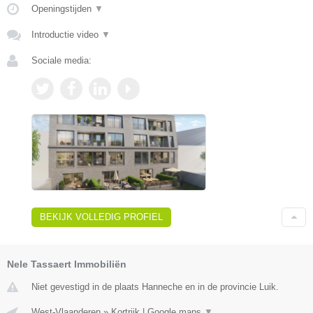
Openingstijden
▼
Introductie video
▼
Sociale media:
BEKIJK VOLLEDIG PROFIEL
Nele Tassaert Immobiliën
Niet gevestigd in de plaats Hanneche en in de provincie Luik.
West-Vlaanderen
»
Kortrijk
|
Google maps
▼