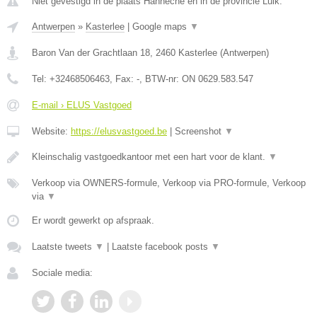
Niet gevestigd in de plaats Hanneche en in de provincie Luik.
Antwerpen
»
Kasterlee
|
Google maps
▼
Baron Van der Grachtlaan 18
,
2460
Kasterlee
(
Antwerpen
)
Tel:
+32468506463
, Fax:
-
, BTW-nr:
ON 0629.583.547
E-mail › ELUS Vastgoed
Website:
https://elusvastgoed.be
|
Screenshot
▼
Kleinschalig vastgoedkantoor met een hart voor de klant.
▼
Verkoop via OWNERS-formule, Verkoop via PRO-formule, Verkoop
via
▼
Er wordt gewerkt op afspraak.
Laatste tweets
▼
|
Laatste facebook posts
▼
Sociale media: