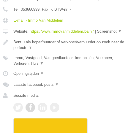
Tel:
053666999
, Fax:
-
, BTW-nr:
-
E-mail › Immo Van Middelem
Website:
https://www.immovanmiddelem.be/nl/
|
Screenshot
▼
Bent u als koper/huurder of verkoper/verhuurder op zoek naar de
perfecte
▼
Immo, Vastgoed, Vastgoedkantoor, Immobiliën, Verkopen,
Verhuren, Huis
▼
Openingstijden
▼
Laatste facebook posts
▼
Sociale media: