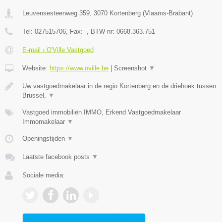
Leuvensesteenweg 359
,
3070
Kortenberg
(
Vlaams-Brabant
)
Tel:
027515706
, Fax:
-
, BTW-nr:
0668.363.751
E-mail › O'Ville Vastgoed
Website:
https://www.oville.be
|
Screenshot
▼
Uw vastgoedmakelaar in de regio Kortenberg en de driehoek tussen
Brussel,
▼
Vastgoed immobiliën IMMO, Erkend Vastgoedmakelaar
Immomakelaar
▼
Openingstijden
▼
Laatste facebook posts
▼
Sociale media: