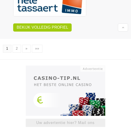
BEKIJK VOLLEDIG PROFIEL
1
2
»
»»
Uw advertentie hier? Mail ons