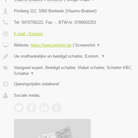
Pimberg 112
,
3360
Bierbeek
(
Vlaams-Brabant
)
Tel:
0470706222
, Fax:
-
, BTW-nr:
0780602253
E-mail › Estimm
Website:
https://www.estimm.be
|
Screenshot
▼
Uw onafhankelijke en beëdigd schatter, Estimm.
▼
Vastgoed expert, Beëdigd schatter, Vlabel schatter, Schatter KBC,
Schatter
▼
Openingstijden onbekend
Sociale media: