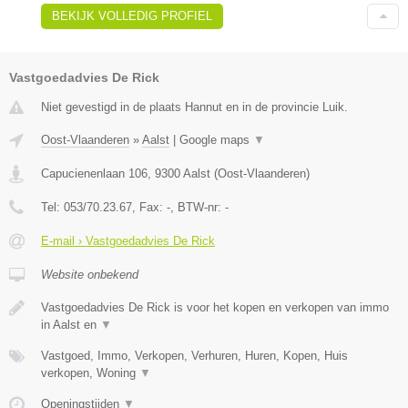
BEKIJK VOLLEDIG PROFIEL
Vastgoedadvies De Rick
Niet gevestigd in de plaats Hannut en in de provincie Luik.
Oost-Vlaanderen
»
Aalst
|
Google maps
▼
Capucienenlaan 106
,
9300
Aalst
(
Oost-Vlaanderen
)
Tel:
053/70.23.67
, Fax:
-
, BTW-nr:
-
E-mail › Vastgoedadvies De Rick
Website onbekend
Vastgoedadvies De Rick is voor het kopen en verkopen van immo
in Aalst en
▼
Vastgoed, Immo, Verkopen, Verhuren, Huren, Kopen, Huis
verkopen, Woning
▼
Openingstijden
▼