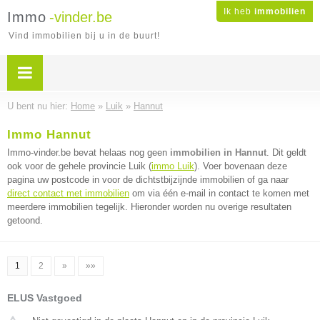
Ik heb
immobilien
Immo
-vinder.be
Vind immobilien bij u in de buurt!
U bent nu hier:
Home
»
Luik
»
Hannut
Immo Hannut
Immo-vinder.be bevat helaas nog geen
immobilien in Hannut
. Dit geldt
ook voor de gehele provincie Luik (
immo Luik
). Voer bovenaan deze
pagina uw postcode in voor de dichtstbijzijnde immobilien of ga naar
direct contact met immobilien
om via één e-mail in contact te komen met
meerdere immobilien tegelijk. Hieronder worden nu overige resultaten
getoond.
1
2
»
»»
ELUS Vastgoed