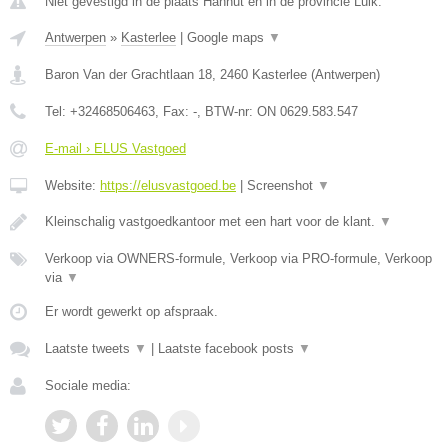
Niet gevestigd in de plaats Hannut en in de provincie Luik.
Antwerpen
»
Kasterlee
|
Google maps
▼
Baron Van der Grachtlaan 18
,
2460
Kasterlee
(
Antwerpen
)
Tel:
+32468506463
, Fax:
-
, BTW-nr:
ON 0629.583.547
E-mail › ELUS Vastgoed
Website:
https://elusvastgoed.be
|
Screenshot
▼
Kleinschalig vastgoedkantoor met een hart voor de klant.
▼
Verkoop via OWNERS-formule, Verkoop via PRO-formule, Verkoop
via
▼
Er wordt gewerkt op afspraak.
Laatste tweets
▼
|
Laatste facebook posts
▼
Sociale media: