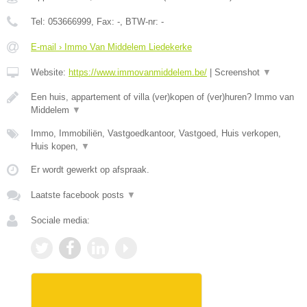
Tel:
053666999
, Fax:
-
, BTW-nr:
-
E-mail › Immo Van Middelem Liedekerke
Website:
https://www.immovanmiddelem.be/
|
Screenshot
▼
Een huis, appartement of villa (ver)kopen of (ver)huren? Immo van
Middelem
▼
Immo, Immobiliën, Vastgoedkantoor, Vastgoed, Huis verkopen,
Huis kopen,
▼
Er wordt gewerkt op afspraak.
Laatste facebook posts
▼
Sociale media: