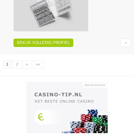
BEKIJK VOLLEDIG PROFIEL
1
2
»
»»