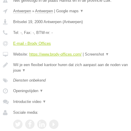
Niet gevestigd in de plaats Hannut en in de provincie Luik.
Antwerpen
»
Antwerpen
|
Google maps
▼
Britselei 19
,
2000
Antwerpen
(
Antwerpen
)
Tel:
-
, Fax:
-
, BTW-nr:
-
E-mail › Brody Offices
Website:
https://www.brody-offices.com/
|
Screenshot
▼
Wil je een flexibel kantoor huren dat zich aanpast aan de noden van
jouw
▼
Diensten onbekend
Openingstijden
▼
Introductie video
▼
Sociale media: