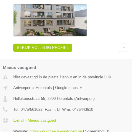
BEKIJK VOLLEDIG PROFIEL
Meeus vastgoed
Niet gevestigd in de plaats Hannut en in de provincie Luik.
Antwerpen
»
Herentals
|
Google maps
▼
Hellekensstraat 55
,
2200
Herentals
(
Antwerpen
)
Tel:
0475/561622
, Fax:
-
, BTW-nr:
0476443610
E-mail › Meeus vastgoed
Website:
http://www.meeus-vastgoed.be
|
Screenshot
▼