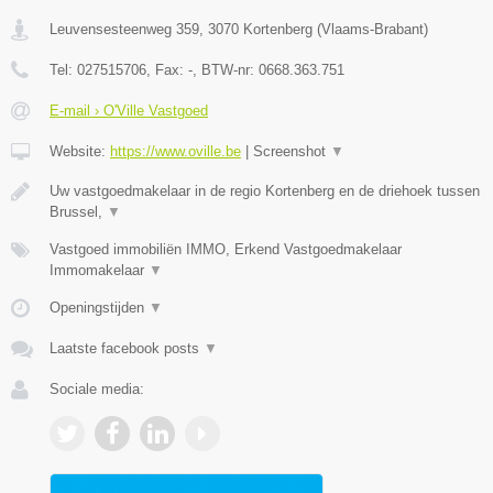
Leuvensesteenweg 359
,
3070
Kortenberg
(
Vlaams-Brabant
)
Tel:
027515706
, Fax:
-
, BTW-nr:
0668.363.751
E-mail › O'Ville Vastgoed
Website:
https://www.oville.be
|
Screenshot
▼
Uw vastgoedmakelaar in de regio Kortenberg en de driehoek tussen
Brussel,
▼
Vastgoed immobiliën IMMO, Erkend Vastgoedmakelaar
Immomakelaar
▼
Openingstijden
▼
Laatste facebook posts
▼
Sociale media: