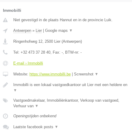
Immobilli
Niet gevestigd in de plaats Hannut en in de provincie Luik.
Antwerpen
»
Lier
|
Google maps
▼
Ringenhofweg 12
,
2500
Lier
(
Antwerpen
)
Tel:
+32 473 37 28 40
, Fax:
-
, BTW-nr:
-
E-mail › Immobilli
Website:
https://www.immobilli.be
|
Screenshot
▼
Immobilli is een lokaal vastgoedkantoor uit Lier met een heldere en
▼
Vastgoedmakelaar, Immobiliënkantoor, Verkoop van vastgoed,
Verhuur van
▼
Openingstijden onbekend
Laatste facebook posts
▼